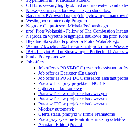
Stypendium im. Franciszka Pchełki
CTH2 is seeking highly skilled and motivated candidate
Niezwykła misja balonowa naszych studentów
Badacze z PW wśród najczęściej cytowanych naukowcó
Westinghouse Internship Program
Nagrody dla profesora Michała Podowskiego
prof. Piotr Wolanski - Fellow of The Combustion Institu
Nagroda za wybitne osiągnięcia naukowe dla prof. Kon
Błękitne Skrzydła dla profesora Piotra Wolańskiego
W dniu 7 kwietnia 2021 roku zmarł prof. dr inż. Wiesł
IBS - Instytut Badań Stosowanych Politechniki Warszaw
Studia Podyplomowe
Job offers
Job offer as POST-DOC (research assistant profes
Job offer as Designer (Engineer)
Job offer as POST-DOC (research assistant profes
Praca w ITC przy projektach NCBiR
Ogloszenia konkursowe
Praca w ITC w projekcie badawczym
Praca w ITC w projekcie badawczym
Praca w ITC w projekcie badawczym
Młodszy automatyk
Oferta stażu, praktyki w firmie Framatome
Praca przy systemie kontroli termicznej satelitów
Assistant Editor (Poland)