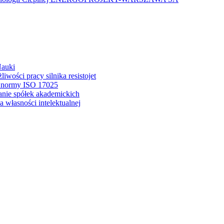
Nauki
wości pracy silnika resistojet
a normy ISO 17025
anie spółek akademickich
 własności intelektualnej