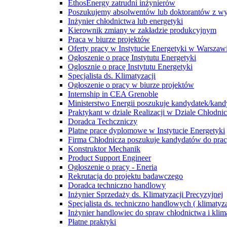
EthosEnergy zatrudni inżynierów
Poszukujemy absolwentów lub doktorantów z wyd
Inżynier chłodnictwa lub energetyki
Kierownik zmiany w zakładzie produkcyjnym
Praca w biurze projektów
Oferty pracy w Instytucie Energetyki w Warszaw
Ogłoszenie o pracę Instytutu Energetyki
Oglosznie o pracę Instytutu Energetyki
Specjalista ds. Klimatyzacji
Ogłoszenie o pracy w biurze projektów
Internship in CEA Grenoble
Ministerstwo Energii poszukuje kandydatek/kan
Praktykant w dziale Realizacji w Dziale Chłodn
Doradca Techczniczy
Platne prace dyplomowe w Instytucie Energetyki
Firma Chłodnicza poszukuje kandydatów do pra
Konstruktor Mechanik
Product Support Engineer
Ogłoszenie o pracy - Eneria
Rekrutacja do projektu badawczego
Doradca techniczno handlowy
Inżynier Sprzedaży ds. Klimatyzacji Precyzyjnej
Specjalista ds. techniczno handlowych ( klimatyza
Inżynier handlowiec do spraw chłodnictwa i klim
Płatne praktyki