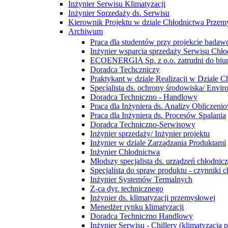
Inżynier Serwisu Klimatyzacji
Inżynier Sprzedaży ds. Serwisu
Kierownik Projektu w dziale Chłodnictwa Prze
Archiwum
Praca dla studentów przy projekcie bada
Inżynier wsparcia sprzedaży Serwisu Ch
ECOENERGIA Sp. z o.o. zatrudni do biu
Doradca Techczniczy
Praktykant w dziale Realizacji w Dziale
Specjalista ds. ochrony środowiska/ Enviro
Doradca Techniczno - Handlowy
Praca dla Inżyniera ds. Analizy Obliczen
Praca dla Inżyniera ds. Procesów Spalania
Doradca Techniczno-Serwisowy
Inżynier sprzedaży/ Inżynier projektu
Inżynier w dziale Zarządzania Produktami
Inżynier Chłodnictwa
Młodszy specjalista ds. urządzeń chłodnic
Specjalista do spraw produktu - czynniki c
Inżynier Systemów Termalnych
Z-ca dyr. technicznego
Inżynier ds. klimatyzacji przemysłowej
Menedżer rynku klimatyzacji
Doradca Techniczno Handlowy
Inżynier Serwisu - Chillery (klimatyzacja 