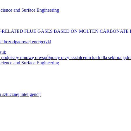
 Science and Surface Engineering
-RELATED FLUE GASES BASED ON MOLTEN CARBONATE 
a bezodpadowej energetyki
auk
 podpisały umowę o współpracy przy kształceniu kadr dla sektora jąd
 Science and Surface Engineering
ztucznej inteligencji