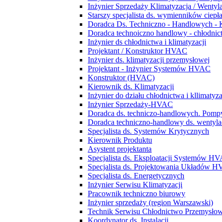
Inżynier Sprzedaży Klimatyzacja / Wentyl
Starszy specjalista ds. wymienników ciepł
Doradca Ds. Techniczno - Handlowych - 
Doradca technoiczno handlowy - chłodnict
Inżynier ds chłodnictwa i klimatyzacji
Projektant / Konstruktor HVAC
Inżynier ds. klimatyzacji przemysłowej
Projektant - Inżynier Systemów HVAC
Konstruktor (HVAC)
Kierownik ds. Klimatyzacji
Inżynier do działu chłodnictwa i kllimatyza
Inżynier Sprzedaży-HVAC
Doradca ds. techniczo-handlowych. Pompy
Doradca techniczno-handlowy ds. wentylacj
Specjalista ds. Systemów Krytycznych
Kierownik Produktu
Asystent projektanta
Specjalista ds. Eksploatacji Systemów H
Specjalista ds. Projektowania Układów 
Specjalista ds. Energetycznych
Inżynier Serwisu Klimatyzacji
Pracownik techniczno biurowy
Inżynier sprzedaży (region Warszawski)
Technik Serwisu Chłodnictwo Przemysło
Koordynator ds. Instalacji