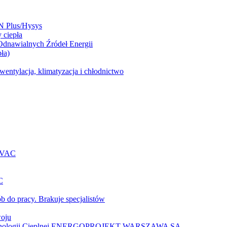
N Plus/Hysys
 ciepła
 Odnawialnych Źródeł Energii
ła)
entylacja, klimatyzacja i chłodnictwo
 HVAC
C
b do pracy. Brakuje specjalistów
woju
 Technologii Cieplnej ENERGOPROJEKT-WARSZAWA SA