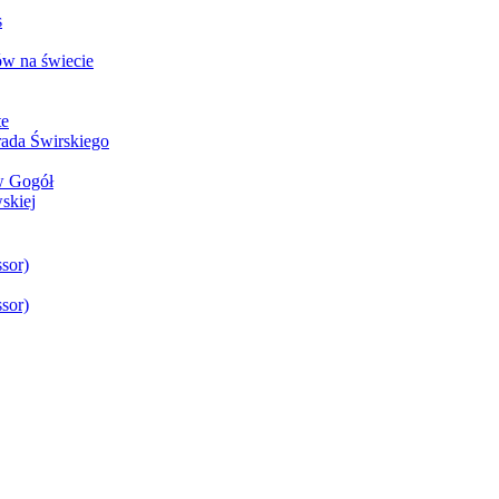
s
w na świecie
te
rada Świrskiego
aw Gogół
skiej
sor)
sor)