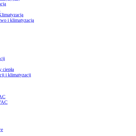
acja
a
Klimatyzacja
wo i klimatyzacja
cji
 ciepła
i i klimatyzacji
VAC
HVAC
we