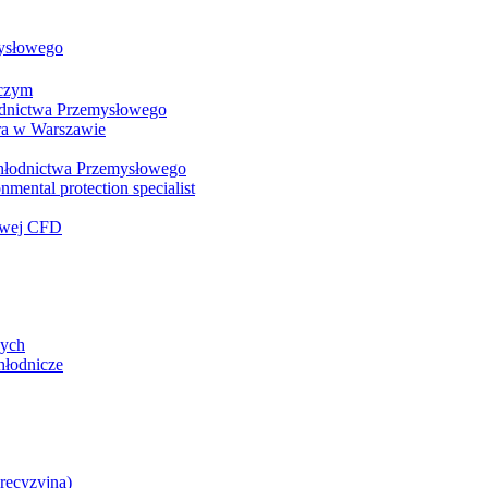
mysłowego
wczym
łodnictwa Przemysłowego
ra w Warszawie
 Chłodnictwa Przemysłowego
nmental protection specialist
iowej CFD
zych
hłodnicze
precyzyjna)