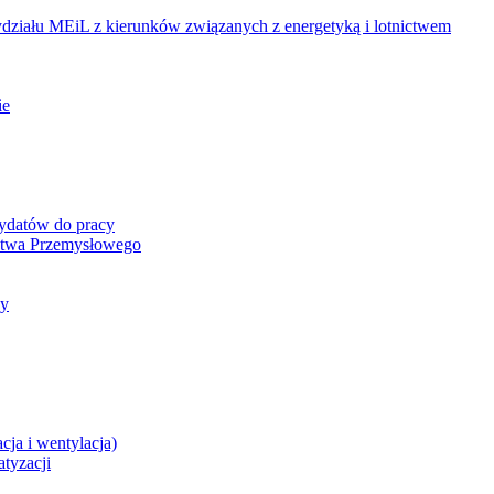
ziału MEiL z kierunków związanych z energetyką i lotnictwem
ie
dydatów do pracy
ictwa Przemysłowego
cy
cja i wentylacja)
atyzacji