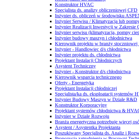
Konstruktor HVAC
Specjalista ds. analizy obliczeniowej CFD
Inżynier ds. obliczeń w środowisku ASPE
Inżynier Serwisu / Klimatyzacja lub pompy
Inżynier Realizacji Inwestycji w Zakresie
Inżynier serwisu (klimatyzacja, pompy ciep
Inżynier budowy maszyn i chłodnictwa
Kierownik projektu w branży stoczniowej w
Inżynier - Handlowiec d/s chłodnictwa
Inżynier projektu ds. chłodnictwa
Projektant Instalacji Chłodniczych
Asystent Techniczny
Inżynier - Konstruktor d/s chłodnictwa
Kierownik wsparcia technicznego
Oferty - Energetyka
Projektant Instalacji chłodniczej
Specjalista/ka ds. eksploatacji systemów
Inżynier Budowy Maszyn w Dziale R&D
Konstruktor Korporacyjny
Projektant systemów chłodnictwa & HVA
Inżynier w Dziale Rozwoju
Branża energetyczna potrzebuje więcej osó
Asystent / Asystentka Projektanta
Poszukiwany Specjalista ds. Analiz i Roz
Propozycja zatrudnienia w Pracowni