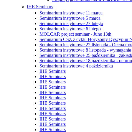
IHE Seminars
Seminarium instytutowe 11 marca
Seminarium instytutowe 5 marca
Seminarium instytutowe 27 lutego
Seminarium instytutowe 6 lutego
MOLCAR project seminar - June 13th
Seminarium CSZ z cyklu Horyzonty Dyscyplin 
Seminarium instytutowe 22 listopada - Ocena możli
Seminarium instytutowe 8 listopada - wymagani
Seminarium instytutowe 25 października - zakład
Seminarium instytutowe 18 października - ochrona
Seminarium instytutowe 4 października
IHE Seminars
IHE Seminars
IHE Seminars
IHE Seminars
IHE Seminars
IHE Seminars
IHE Seminars
IHE Seminars
IHE Seminars
IHE Seminars
IHE Seminars
IHE Seminars