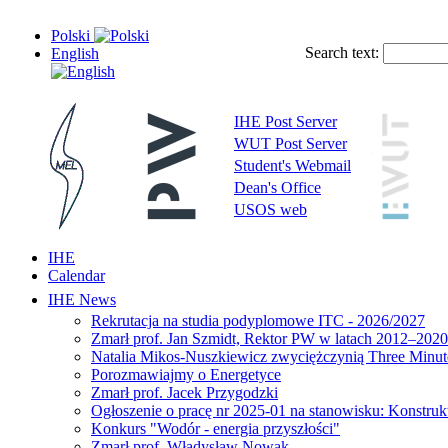
Polski
Search text:
English
IHE Post Server
WUT Post Server
Student's Webmail
Dean's Office
USOS web
IHE
Calendar
IHE News
Rekrutacja na studia podyplomowe ITC - 2026/2027
Zmarł prof. Jan Szmidt, Rektor PW w latach 2012–2020
Natalia Mikos-Nuszkiewicz zwyciężczynią Three Minute
Porozmawiajmy o Energetyce
Zmarł prof. Jacek Przygodzki
Ogłoszenie o pracę nr 2025-01 na stanowisku: Konstrukt
Konkurs "Wodór - energia przyszłości"
Zmarł prof. Władysław Nowak