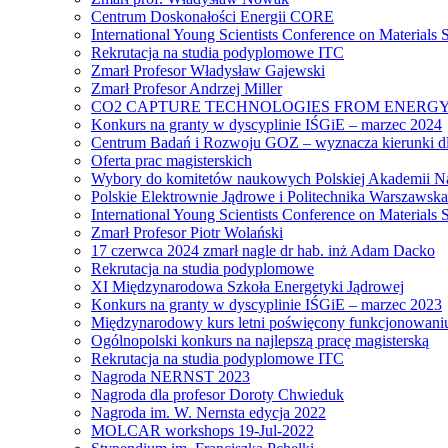
Centrum Doskonałości Energii CORE
International Young Scientists Conference on Materials
Rekrutacja na studia podyplomowe ITC
Zmarł Profesor Władysław Gajewski
Zmarł Profesor Andrzej Miller
CO2 CAPTURE TECHNOLOGIES FROM ENERGY
Konkurs na granty w dyscyplinie IŚGiE – marzec 2024
Centrum Badań i Rozwoju GOZ – wyznacza kierunki dl
Oferta prac magisterskich
Wybory do komitetów naukowych Polskiej Akademii N
Polskie Elektrownie Jądrowe i Politechnika Warszawska
International Young Scientists Conference on Materials
Zmarł Profesor Piotr Wolański
17 czerwca 2024 zmarł nagle dr hab. inż Adam Dacko
Rekrutacja na studia podyplomowe
XI Międzynarodowa Szkoła Energetyki Jądrowej
Konkurs na granty w dyscyplinie IŚGiE – marzec 2023
Międzynarodowy kurs letni poświęcony funkcjonowaniu s
Ogólnopolski konkurs na najlepszą pracę magisterską
Rekrutacja na studia podyplomowe ITC
Nagroda NERNST 2023
Nagroda dla profesor Doroty Chwieduk
Nagroda im. W. Nernsta edycja 2022
MOLCAR workshops 19-Jul-2022