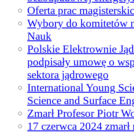
Oferta prac magisterski
Wybory do komitetów n
Nauk
Polskie Elektrownie Ją
podpisały umowę o wspó
sektora jądrowego
International Young Sci
Science and Surface En
Zmarł Profesor Piotr W
17 czerwca 2024 zmarł 