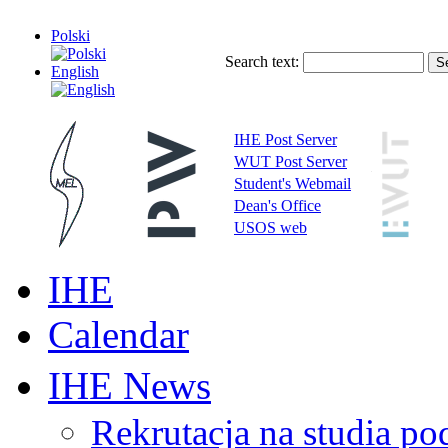
Polski
Search text:
English
IHE Post Server
WUT Post Server
Student's Webmail
Dean's Office
USOS web
IHE
Calendar
IHE News
Rekrutacja na studia 