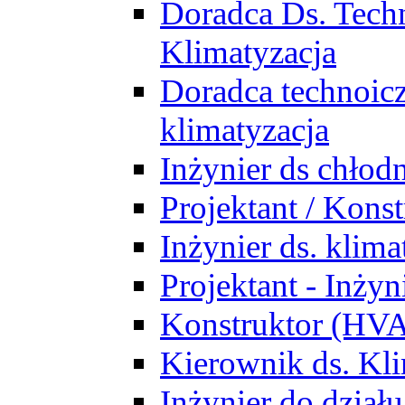
Doradca Ds. Tech
Klimatyzacja
Doradca technoic
klimatyzacja
Inżynier ds chłodn
Projektant / Kon
Inżynier ds. klim
Projektant - Inż
Konstruktor (HV
Kierownik ds. Kli
Inżynier do działu