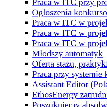
Praca w ITC przy p
Ogloszenia konkurs
Praca w ITC w proj
Praca w ITC w proj
Praca w ITC w proj
Młodszy automatyk
Oferta stażu, prakty
Praca przy systemie k
Assistant Editor (Pol
EthosEnergy zatrudn
Poszukujemy absolw