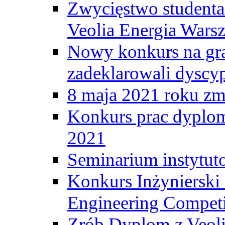
Zwycięstwo student
Veolia Energia Wars
Nowy konkurs na gr
zadeklarowali dyscy
8 maja 2021 roku zma
Konkurs prac dyplo
2021
Seminarium instytut
Konkurs Inżyniersk
Engineering Competi
Zrób Dyplom z Veoli