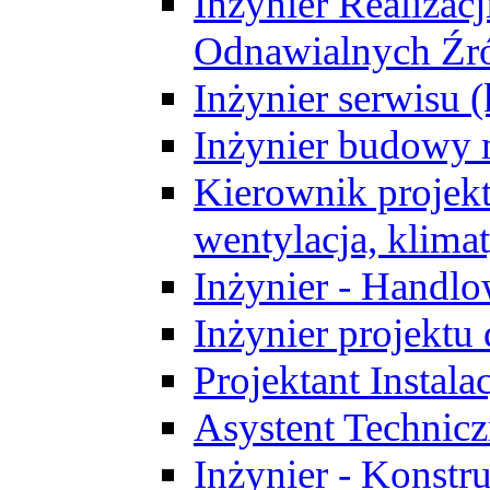
Inżynier Realizacj
Odnawialnych Źró
Inżynier serwisu 
Inżynier budowy 
Kierownik projek
wentylacja, klima
Inżynier - Handlo
Inżynier projektu
Projektant Instala
Asystent Technic
Inżynier - Konstr