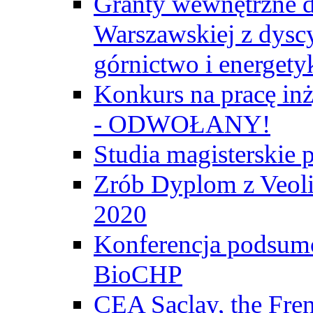
Granty wewnętrzne d
Warszawskiej z dyscy
górnictwo i energety
Konkurs na pracę inż
- ODWOŁANY!
Studia magisterski
Zrób Dyplom z Veoli
2020
Konferencja podsumo
BioCHP
CEA Saclay, the Fre