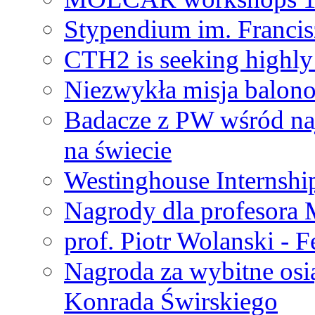
Stypendium im. Francis
CTH2 is seeking highly 
Niezwykła misja balon
Badacze z PW wśród na
na świecie
Westinghouse Internshi
Nagrody dla profesora
prof. Piotr Wolanski - 
Nagroda za wybitne osi
Konrada Świrskiego