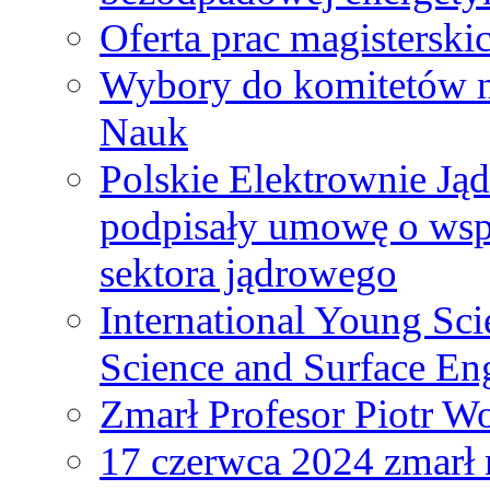
Oferta prac magisterski
Wybory do komitetów n
Nauk
Polskie Elektrownie Ją
podpisały umowę o wspó
sektora jądrowego
International Young Sci
Science and Surface En
Zmarł Profesor Piotr W
17 czerwca 2024 zmarł 