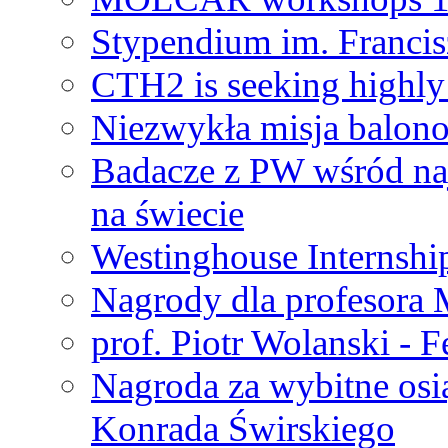
Stypendium im. Francis
CTH2 is seeking highly 
Niezwykła misja balon
Badacze z PW wśród na
na świecie
Westinghouse Internshi
Nagrody dla profesora
prof. Piotr Wolanski - 
Nagroda za wybitne osi
Konrada Świrskiego