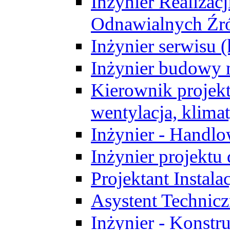
Inżynier Realizacj
Odnawialnych Źró
Inżynier serwisu 
Inżynier budowy 
Kierownik projek
wentylacja, klima
Inżynier - Handlo
Inżynier projektu
Projektant Instala
Asystent Technic
Inżynier - Konstr