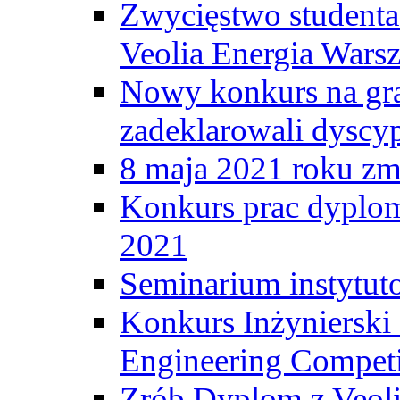
Zwycięstwo student
Veolia Energia Wars
Nowy konkurs na gr
zadeklarowali dyscy
8 maja 2021 roku zma
Konkurs prac dyplo
2021
Seminarium instytut
Konkurs Inżyniersk
Engineering Competi
Zrób Dyplom z Veoli