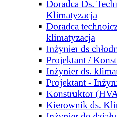
Doradca Ds. Tech
Klimatyzacja
Doradca technoic
klimatyzacja
Inżynier ds chłodn
Projektant / Kon
Inżynier ds. klim
Projektant - Inż
Konstruktor (HV
Kierownik ds. Kli
Inżynier do działu