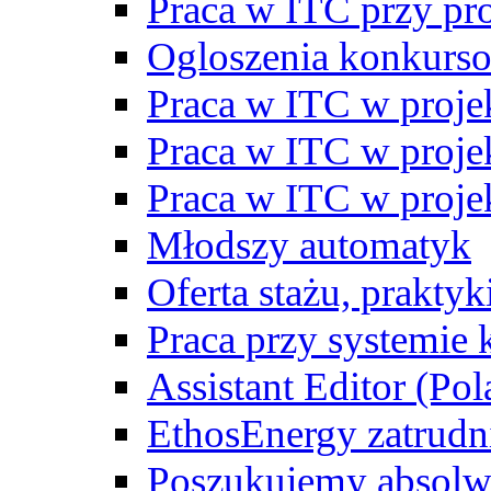
Praca w ITC przy p
Ogloszenia konkurs
Praca w ITC w proj
Praca w ITC w proj
Praca w ITC w proj
Młodszy automatyk
Oferta stażu, prakty
Praca przy systemie k
Assistant Editor (Pol
EthosEnergy zatrudn
Poszukujemy absolw