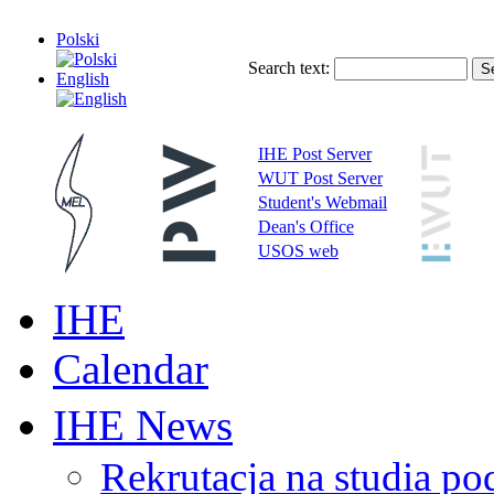
Polski
Search text:
English
IHE Post Server
WUT Post Server
Student's Webmail
Dean's Office
USOS web
IHE
Calendar
IHE News
Rekrutacja na studia 