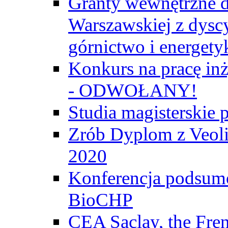
Granty wewnętrzne d
Warszawskiej z dyscy
górnictwo i energety
Konkurs na pracę inż
- ODWOŁANY!
Studia magisterski
Zrób Dyplom z Veoli
2020
Konferencja podsumo
BioCHP
CEA Saclay, the Fre