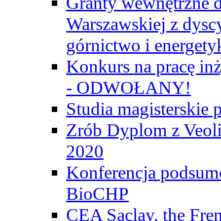
Granty wewnętrzne d
Warszawskiej z dyscy
górnictwo i energety
Konkurs na pracę inż
- ODWOŁANY!
Studia magisterski
Zrób Dyplom z Veoli
2020
Konferencja podsumo
BioCHP
CEA Saclay, the Fre