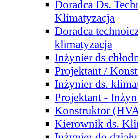
Doradca Ds. Tech
Klimatyzacja
Doradca technoic
klimatyzacja
Inżynier ds chłodn
Projektant / Kon
Inżynier ds. klim
Projektant - Inż
Konstruktor (HV
Kierownik ds. Kli
Inżynier do działu