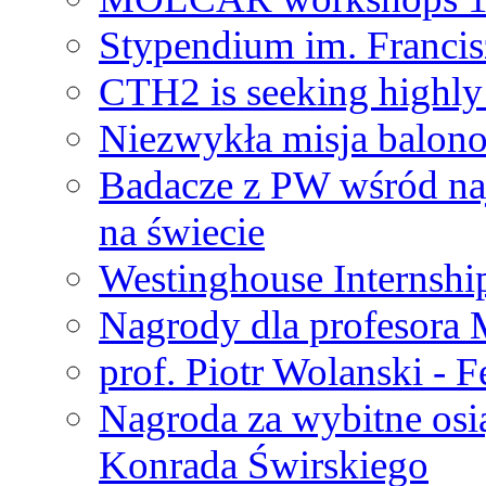
Stypendium im. Francis
CTH2 is seeking highly 
Niezwykła misja balon
Badacze z PW wśród na
na świecie
Westinghouse Internshi
Nagrody dla profesora
prof. Piotr Wolanski - 
Nagroda za wybitne osi
Konrada Świrskiego