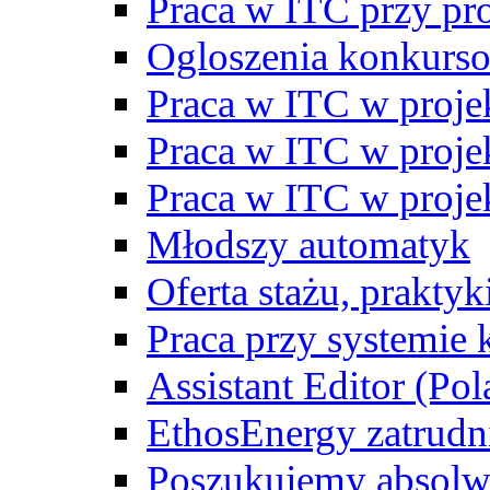
Praca w ITC przy p
Ogloszenia konkurs
Praca w ITC w proj
Praca w ITC w proj
Praca w ITC w proj
Młodszy automatyk
Oferta stażu, prakty
Praca przy systemie k
Assistant Editor (Pol
EthosEnergy zatrudn
Poszukujemy absolw