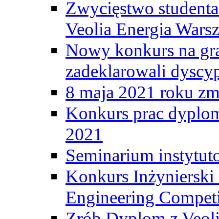
Zwycięstwo student
Veolia Energia Wars
Nowy konkurs na gr
zadeklarowali dyscy
8 maja 2021 roku zma
Konkurs prac dyplo
2021
Seminarium instytut
Konkurs Inżyniersk
Engineering Competi
Zrób Dyplom z Veoli