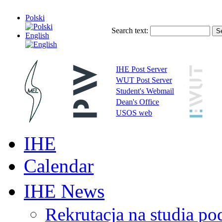
Polski
Search text:
English
IHE Post Server
WUT Post Server
Student's Webmail
Dean's Office
USOS web
IHE
Calendar
IHE News
Rekrutacja na studia 