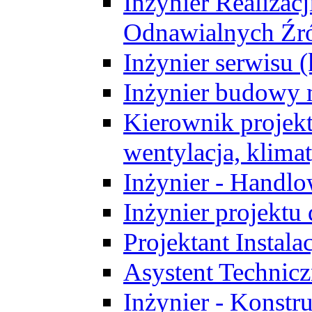
Inżynier Realizacj
Odnawialnych Źró
Inżynier serwisu 
Inżynier budowy 
Kierownik projek
wentylacja, klima
Inżynier - Handlo
Inżynier projektu
Projektant Instala
Asystent Technic
Inżynier - Konstr