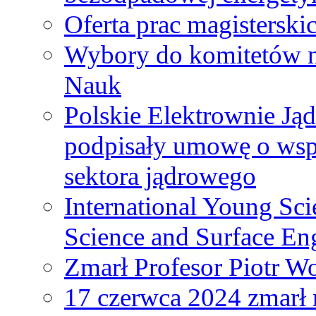
Oferta prac magisterski
Wybory do komitetów n
Nauk
Polskie Elektrownie Ją
podpisały umowę o wspó
sektora jądrowego
International Young Sci
Science and Surface En
Zmarł Profesor Piotr W
17 czerwca 2024 zmarł 