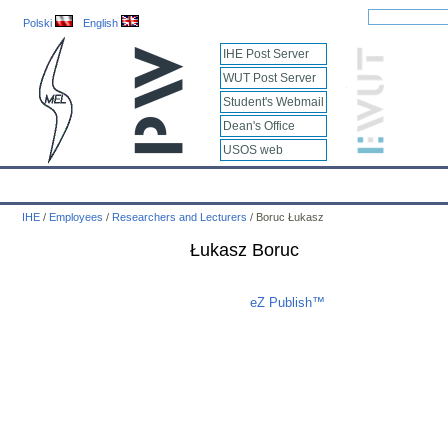
Polski
English
IHE Post Server
WUT Post Server
Student's Webmail
Dean's Office
USOS web
IHE
Calendar
IHE News
About
Employees
Educatio
IHE
/
Employees
/
Researchers and Lecturers
/
Boruc Łukasz
Łukasz Boruc
Liczba osób oglądających stronę: 551
eZ Publish™
CMS © 2009 ITC, M