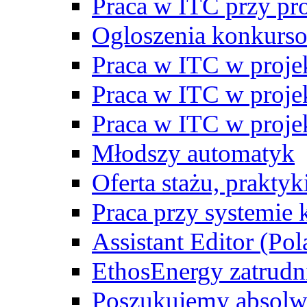
Praca w ITC przy p
Ogloszenia konkurs
Praca w ITC w proj
Praca w ITC w proj
Praca w ITC w proj
Młodszy automatyk
Oferta stażu, prakty
Praca przy systemie k
Assistant Editor (Pol
EthosEnergy zatrudn
Poszukujemy absolw