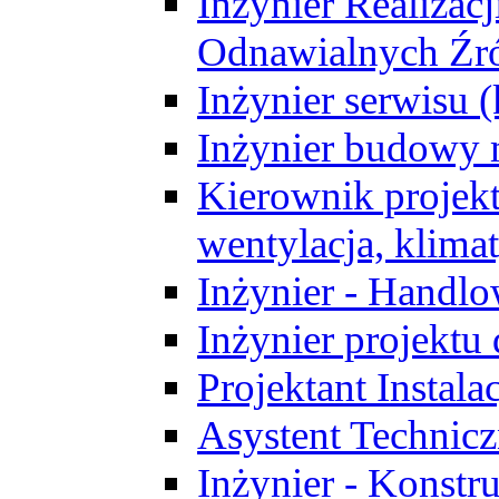
Inżynier Realizacj
Odnawialnych Źró
Inżynier serwisu 
Inżynier budowy 
Kierownik projek
wentylacja, klima
Inżynier - Handlo
Inżynier projektu
Projektant Instala
Asystent Technic
Inżynier - Konstr