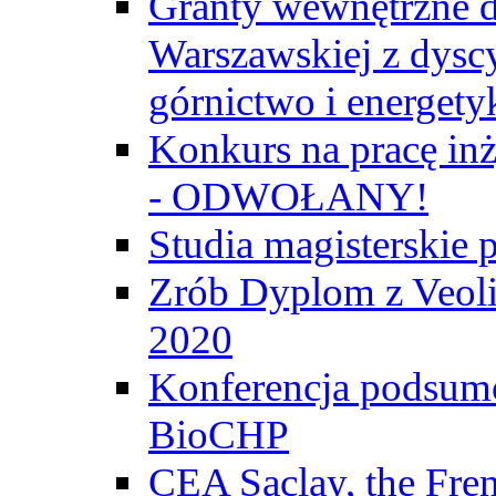
Granty wewnętrzne d
Warszawskiej z dyscy
górnictwo i energety
Konkurs na pracę inż
- ODWOŁANY!
Studia magisterski
Zrób Dyplom z Veoli
2020
Konferencja podsumo
BioCHP
CEA Saclay, the Fre