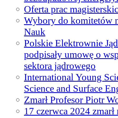
Oferta prac magisterski
Wybory do komitetów n
Nauk
Polskie Elektrownie Ją
podpisały umowę o wspó
sektora jądrowego
International Young Sci
Science and Surface En
Zmarł Profesor Piotr W
17 czerwca 2024 zmarł 