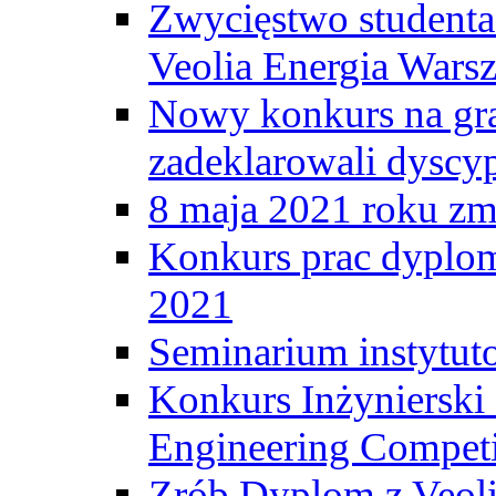
Zwycięstwo student
Veolia Energia Wars
Nowy konkurs na gr
zadeklarowali dyscy
8 maja 2021 roku zma
Konkurs prac dyplo
2021
Seminarium instytut
Konkurs Inżyniersk
Engineering Competi
Zrób Dyplom z Veoli