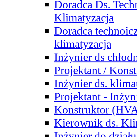
Doradca Ds. Tech
Klimatyzacja
Doradca technoic
klimatyzacja
Inżynier ds chłodn
Projektant / Kon
Inżynier ds. klim
Projektant - Inż
Konstruktor (HV
Kierownik ds. Kli
Inżynier do działu