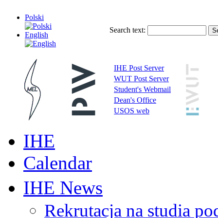
Polski
Search text:
English
IHE Post Server
WUT Post Server
Student's Webmail
Dean's Office
USOS web
IHE
Calendar
IHE News
Rekrutacja na studia 