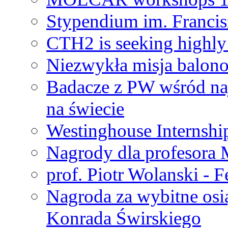
Stypendium im. Francis
CTH2 is seeking highly 
Niezwykła misja balon
Badacze z PW wśród na
na świecie
Westinghouse Internshi
Nagrody dla profesora
prof. Piotr Wolanski - 
Nagroda za wybitne osi
Konrada Świrskiego