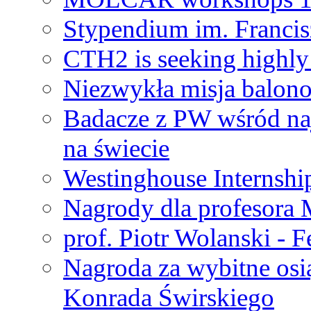
Stypendium im. Francis
CTH2 is seeking highly 
Niezwykła misja balon
Badacze z PW wśród na
na świecie
Westinghouse Internshi
Nagrody dla profesora
prof. Piotr Wolanski - 
Nagroda za wybitne osi
Konrada Świrskiego