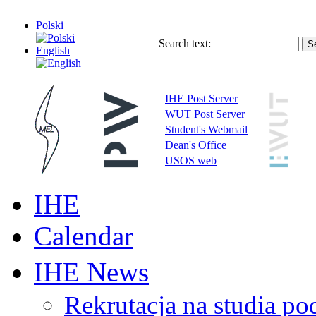
Polski
Search text:
English
IHE Post Server
WUT Post Server
Student's Webmail
Dean's Office
USOS web
IHE
Calendar
IHE News
Rekrutacja na studia 