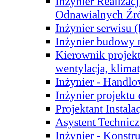
Inżynier Realizacj
Odnawialnych Źró
Inżynier serwisu 
Inżynier budowy 
Kierownik projek
wentylacja, klima
Inżynier - Handlo
Inżynier projektu
Projektant Instala
Asystent Technic
Inżynier - Konstr