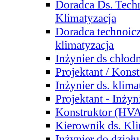
Doradca Ds. Tech
Klimatyzacja
Doradca technoic
klimatyzacja
Inżynier ds chłodn
Projektant / Kon
Inżynier ds. klim
Projektant - Inż
Konstruktor (HV
Kierownik ds. Kli
Inżynier do działu