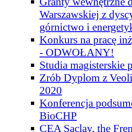
Granty wewnętrzne d
Warszawskiej z dyscy
górnictwo i energety
Konkurs na pracę inż
- ODWOŁANY!
Studia magisterski
Zrób Dyplom z Veoli
2020
Konferencja podsumo
BioCHP
CEA Saclay, the Fre