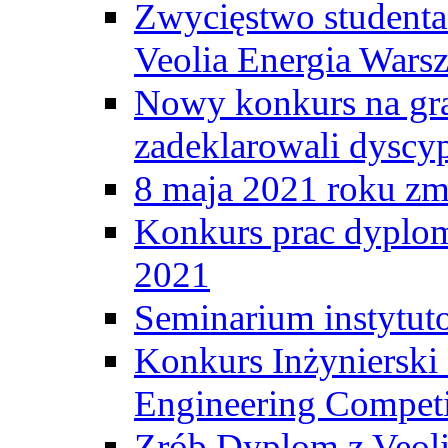
Zwycięstwo student
Veolia Energia Wars
Nowy konkurs na gr
zadeklarowali dyscy
8 maja 2021 roku zma
Konkurs prac dyplo
2021
Seminarium instytut
Konkurs Inżyniersk
Engineering Competi
Zrób Dyplom z Veoli