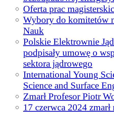
Oferta prac magisterski
Wybory do komitetów n
Nauk
Polskie Elektrownie Ją
podpisały umowę o wspó
sektora jądrowego
International Young Sci
Science and Surface En
Zmarł Profesor Piotr W
17 czerwca 2024 zmarł 