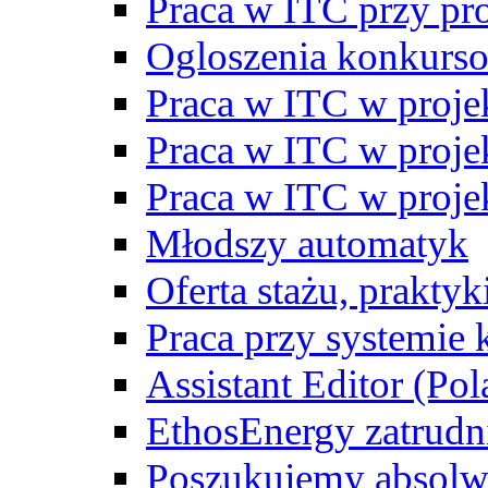
Praca w ITC przy p
Ogloszenia konkurs
Praca w ITC w proj
Praca w ITC w proj
Praca w ITC w proj
Młodszy automatyk
Oferta stażu, prakty
Praca przy systemie k
Assistant Editor (Pol
EthosEnergy zatrudn
Poszukujemy absolw