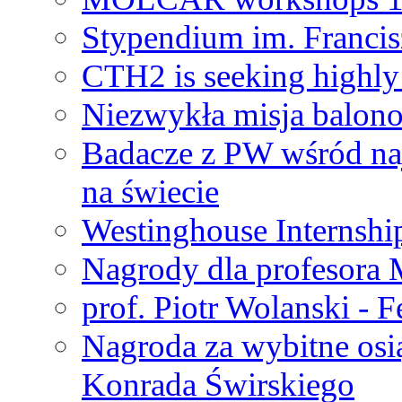
Stypendium im. Francis
CTH2 is seeking highly 
Niezwykła misja balon
Badacze z PW wśród na
na świecie
Westinghouse Internshi
Nagrody dla profesora
prof. Piotr Wolanski - 
Nagroda za wybitne osi
Konrada Świrskiego