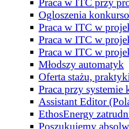
Praca w ITC przy p
Ogloszenia konkurs
Praca w ITC w proj
Praca w ITC w proj
Praca w ITC w proj
Młodszy automatyk
Oferta stażu, prakty
Praca przy systemie k
Assistant Editor (Pol
EthosEnergy zatrudn
Poszukujemy absolw