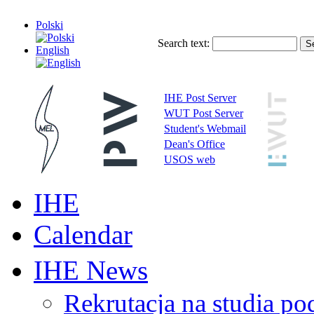
Polski
Search text:
English
IHE Post Server
WUT Post Server
Student's Webmail
Dean's Office
USOS web
IHE
Calendar
IHE News
Rekrutacja na studia 