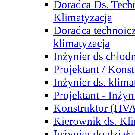
Doradca Ds. Tech
Klimatyzacja
Doradca technoic
klimatyzacja
Inżynier ds chłodn
Projektant / Kon
Inżynier ds. klim
Projektant - Inż
Konstruktor (HV
Kierownik ds. Kli
Inżynier do działu