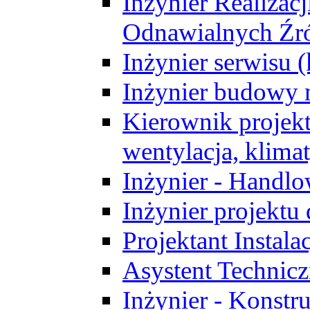
Inżynier Realizacj
Odnawialnych Źró
Inżynier serwisu 
Inżynier budowy 
Kierownik projek
wentylacja, klima
Inżynier - Handlo
Inżynier projektu
Projektant Instala
Asystent Technic
Inżynier - Konstr