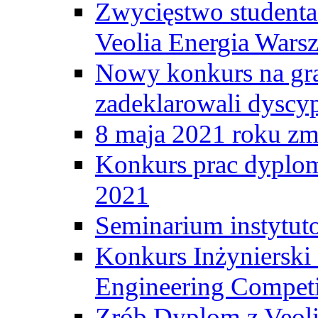
Zwycięstwo student
Veolia Energia Wars
Nowy konkurs na gr
zadeklarowali dyscy
8 maja 2021 roku zma
Konkurs prac dyplo
2021
Seminarium instytut
Konkurs Inżyniersk
Engineering Competi
Zrób Dyplom z Veoli