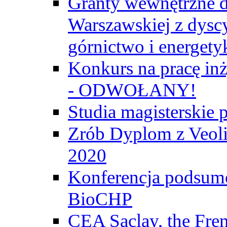
Granty wewnętrzne d
Warszawskiej z dyscy
górnictwo i energety
Konkurs na pracę inż
- ODWOŁANY!
Studia magisterski
Zrób Dyplom z Veoli
2020
Konferencja podsumo
BioCHP
CEA Saclay, the Fre