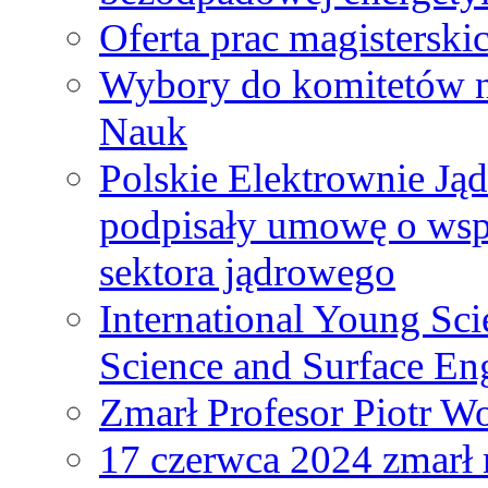
Oferta prac magisterski
Wybory do komitetów n
Nauk
Polskie Elektrownie Ją
podpisały umowę o wspó
sektora jądrowego
International Young Sci
Science and Surface En
Zmarł Profesor Piotr W
17 czerwca 2024 zmarł 