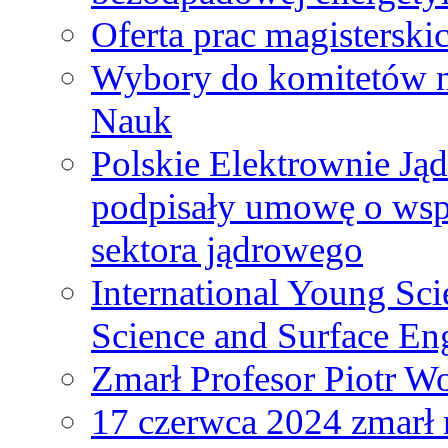
Oferta prac magisterski
Wybory do komitetów n
Nauk
Polskie Elektrownie Ją
podpisały umowę o wspó
sektora jądrowego
International Young Sci
Science and Surface En
Zmarł Profesor Piotr W
17 czerwca 2024 zmarł 