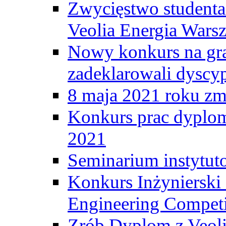
Zwycięstwo student
Veolia Energia Wars
Nowy konkurs na gr
zadeklarowali dyscy
8 maja 2021 roku zma
Konkurs prac dyplo
2021
Seminarium instytut
Konkurs Inżyniersk
Engineering Competi
Zrób Dyplom z Veoli