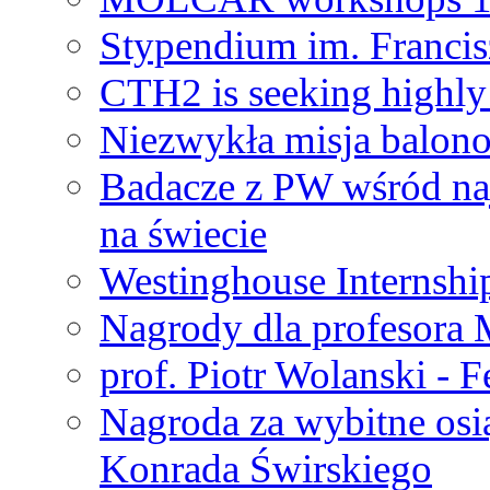
Stypendium im. Francis
CTH2 is seeking highly 
Niezwykła misja balon
Badacze z PW wśród na
na świecie
Westinghouse Internshi
Nagrody dla profesora
prof. Piotr Wolanski - 
Nagroda za wybitne osi
Konrada Świrskiego