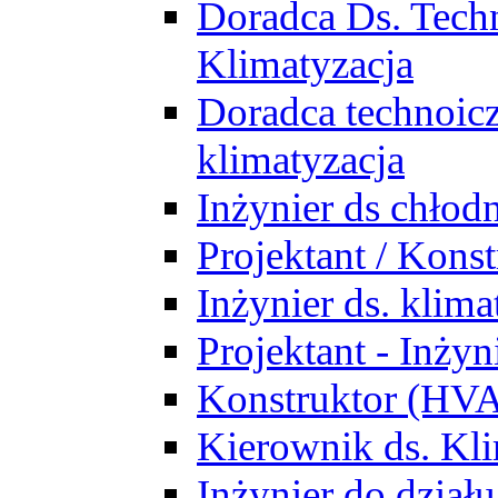
Doradca Ds. Tech
Klimatyzacja
Doradca technoic
klimatyzacja
Inżynier ds chłodn
Projektant / Kon
Inżynier ds. klim
Projektant - Inż
Konstruktor (HV
Kierownik ds. Kli
Inżynier do działu