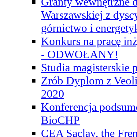
Granty wewnętrzne d
Warszawskiej z dyscy
górnictwo i energety
Konkurs na pracę inż
- ODWOŁANY!
Studia magisterski
Zrób Dyplom z Veoli
2020
Konferencja podsumo
BioCHP
CEA Saclay, the Fre