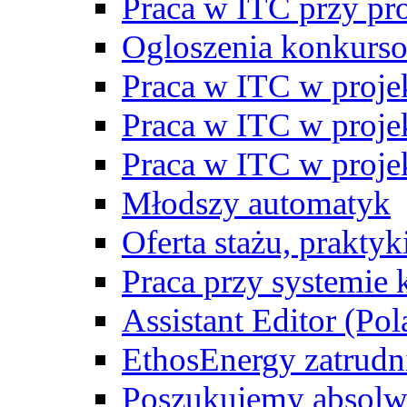
Praca w ITC przy p
Ogloszenia konkurs
Praca w ITC w proj
Praca w ITC w proj
Praca w ITC w proj
Młodszy automatyk
Oferta stażu, prakty
Praca przy systemie k
Assistant Editor (Pol
EthosEnergy zatrudn
Poszukujemy absolw