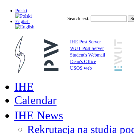
Polski
Search text:
English
IHE Post Server
WUT Post Server
Student's Webmail
Dean's Office
USOS web
IHE
Calendar
IHE News
Rekrutacja na studia 