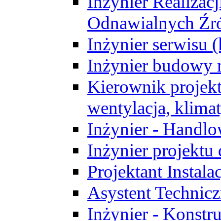
Inżynier Realizacj
Odnawialnych Źró
Inżynier serwisu 
Inżynier budowy 
Kierownik projek
wentylacja, klima
Inżynier - Handlo
Inżynier projektu
Projektant Instala
Asystent Technic
Inżynier - Konstr