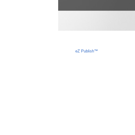
Liczba osób oglądających stronę: 692
eZ Publish™
CMS © 2009 ITC, M