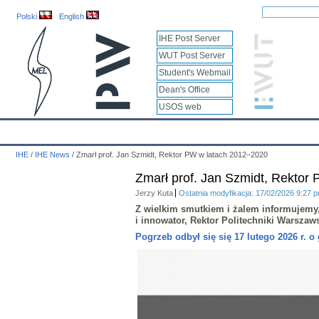
Polski
English
IHE Post Server
WUT Post Server
Student's Webmail
Dean's Office
USOS web
IHE
Calendar
IHE News
About
Employees
Educatio
IHE
/
IHE News
/
Zmarł prof. Jan Szmidt, Rektor PW w latach 2012–2020
Zmarł prof. Jan Szmidt, Rektor
Jerzy Kuta
Ostatnia modyfikacja: 17/02/2026 9:27 
Z wielkim smutkiem i żalem informujemy, 
i innowator, Rektor Politechniki Warsza
Pogrzeb odbył się się 17 lutego 2026 r