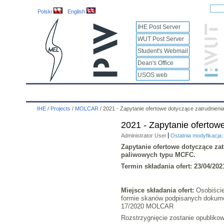
Polski
English
IHE Post Server
WUT Post Server
Student's Webmail
Dean's Office
USOS web
IHE
Calendar
IHE News
About
Employees
IHE
/
Projects
/
MOLCAR
/
2021 - Zapytanie ofertowe dotyczące zatrudnieni
2021 - Zapytanie ofertow
Administrator User
Ostatnia modyfikacja
Zapytanie ofertowe dotyczące z
paliwowych typu MCFC.
Termin składania ofert:
23/04/202
Miejsce składania ofert:
Osobiście
formie skanów podpisanych dokum
17/2020 MOLCAR
Rozstrzygnięcie zostanie opubliko