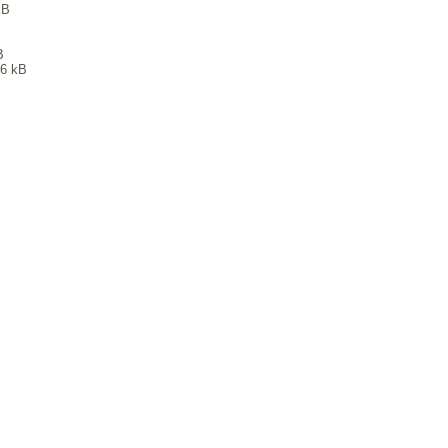
kB
B
6 kB
9 ITC, MEiL, PW.