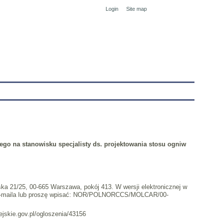
Login
Site map
tranet
nego
na stanowisku specjalisty ds. projektowania stosu ogniw
ska 21/25, 00-665 Warszawa, pokój 413. W wersji elektronicznej w
e e-maila lub proszę wpisać: NOR/POLNORCCS/MOLCAR/00-
jskie.gov.pl/ogloszenia/43156