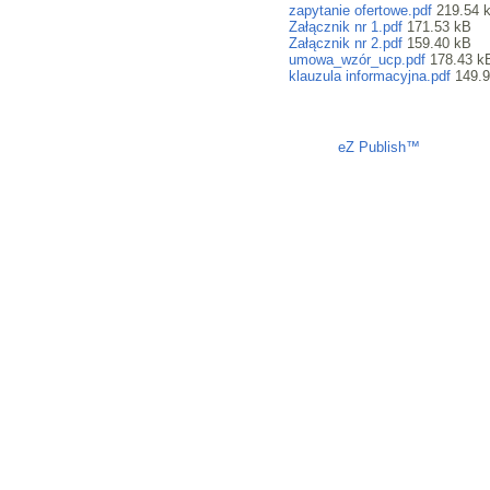
zapytanie ofertowe.pdf
219.54 
Załącznik nr 1.pdf
171.53 kB
Załącznik nr 2.pdf
159.40 kB
umowa_wzór_ucp.pdf
178.43 k
klauzula informacyjna.pdf
149.9
Liczba osób oglądających stronę: 1400
eZ Publish™
CMS © 200