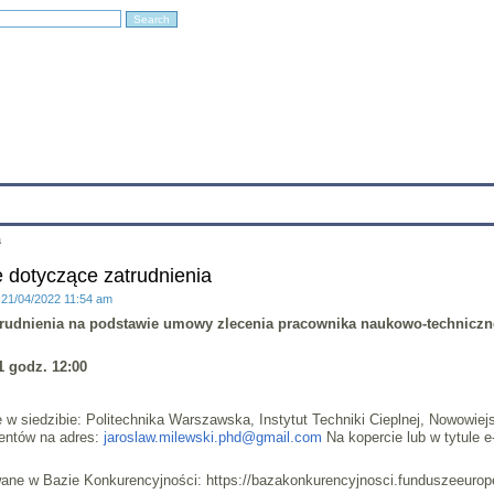
Education
Research
Projects
Archives
IT
Links
In
a
e dotyczące zatrudnienia
: 21/04/2022 11:54 am
atrudnienia na podstawie umowy zlecenia pracownika naukowo-technicz
1 godz. 12:00
 w siedzibie: Politechnika Warszawska, Instytut Techniki Cieplnej, Nowowiej
entów na adres:
jaroslaw.milewski.phd@gmail.com
Na kopercie lub w tytul
wane w Bazie Konkurencyjności: https://bazakonkurencyjnosci.funduszeeurope