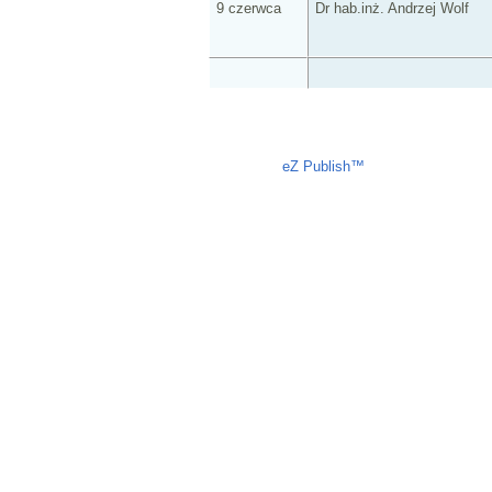
9 czerwca
Dr hab.inż. Andrzej Wolf
Liczba osób oglądających stronę: 1226
eZ Publish™
CMS © 2009 ITC, 