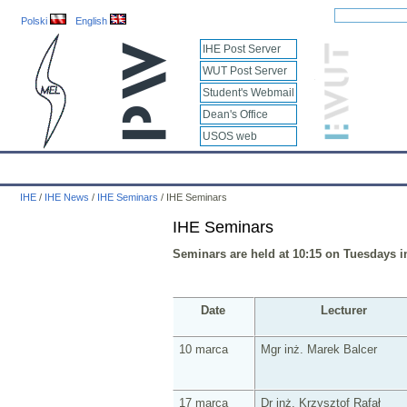
Polski
English
IHE Post Server
WUT Post Server
Student's Webmail
Dean's Office
USOS web
IHE
Calendar
IHE News
About
Employees
Educatio
IHE
/
IHE News
/
IHE Seminars
/
IHE Seminars
IHE Seminars
Seminars are held at 10:15 on Tuesdays 
Date
Lecturer
10 marca
Mgr inż. Marek Balcer
17 marca
Dr inż. Krzysztof Rafał