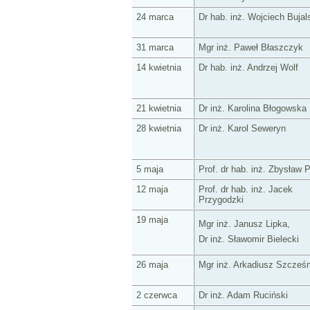
24 marca
Dr hab. inż. Wojciech Bujal
31 marca
Mgr inż. Paweł Błaszczyk
14 kwietnia
Dr hab. inż. Andrzej Wolf
21 kwietnia
Dr inż. Karolina Błogowska
28 kwietnia
Dr inż. Karol Seweryn
5 maja
Prof. dr hab. inż. Zbysław P
12 maja
Prof. dr hab. inż. Jacek
Przygodzki
19 maja
Mgr inż. Janusz Lipka,
Dr inż. Sławomir Bielecki
26 maja
Mgr inż. Arkadiusz Szcześ
2 czerwca
Dr inż. Adam Ruciński