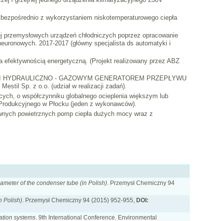
 bezpośrednio z wykorzystaniem niskotemperaturowego ciepła
ej przemysłowych urządzeń chłodniczych poprzez opracowanie
neuronowych. 2017-2017 (główny specjalista ds automatyki i
a efektywnością energetyczną. (Projekt realizowany przez ABZ
 I HYDRAULICZNO - GAZOWYM GENERATOREM PRZEPŁYWU
Sp. z o.o. (udział w realizacji zadań).
ych, o współczynniku globalnego ocieplenia większym lub
Produkcyjnego w Płocku (jeden z wykonawców).
wnych powietrznych pomp ciepła dużych mocy wraz z
 diameter of the condenser tube
(in Polish)
. Przemysł Chemiczny 94
n Polish)
. Przemysł Chemiczny 94 (2015) 952-955,
DOI:
lation systems
. 9th International Conference. Environmental