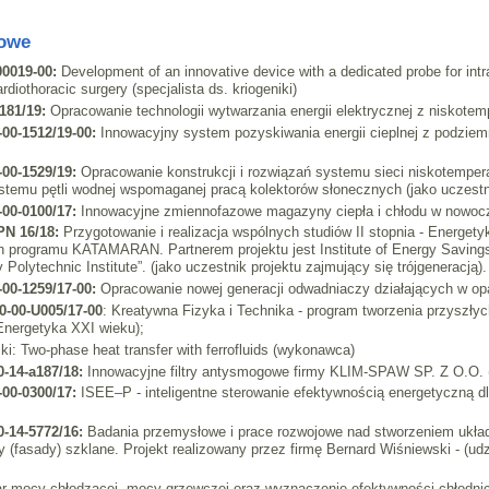
kowe
00019-00:
Development of an innovative device with a dedicated probe for intr
iothoracic surgery (specjalista ds. kriogeniki)
181/19:
Opracowanie technologii wytwarzania energii elektrycznej z niskotemp
-00-1512/19-00:
Innowacyjny system pozyskiwania energii cieplnej z podziem
-00-1529/19:
Opracowanie konstrukcji i rozwiązań systemu sieci niskotemper
temu pętli wodnej wspomaganej pracą kolektorów słonecznych (jako uczestni
-00-0100/17:
Innowacyjne zmiennofazowe magazyny ciepła i chłodu w nowoczesn
PN 16/18:
Przygotowanie i realizacja wspólnych studiów II stopnia - Energet
 programu KATAMARAN. Partnerem projektu jest Institute of Energy Savings 
 Polytechnic Institute”. (jako uczestnik projektu zajmujący się trójgeneracją).
-00-1259/17-00
:
Opracowanie nowej generacji odwadniaczy działających w opar
0-00-U005/17-00
: Kreatywna Fizyka i Technika - program tworzenia przyszłyc
Energetyka XXI wieku);
ki: Two-phase heat transfer with ferrofluids (wykonawca)
-14-a187/18:
Innowacyjne filtry antysmogowe firmy KLIM-SPAW SP. Z O.O. (ud
-00-0300/17:
ISEE–P - inteligentne sterowanie efektywnością energetyczną dl
-14-5772/16:
Badania przemysłowe i prace rozwojowe nad stworzeniem układu
 (fasady) szklane. Projekt realizowany przez firmę Bernard Wiśniewski - (udzi
r mocy chłodzącej, mocy grzewczej oraz wyznaczenie efektywności chłodnicz