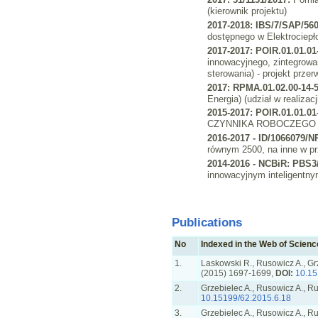
(kierownik projektu)
2017-2018: IBS/7/SAP/56
dostępnego w Elektrociepło
2017-2017: POIR.01.01.01
innowacyjnego, zintegrowa
sterowania) - projekt przer
2017: RPMA.01.02.00-14-5
Energia) (udział w realizac
2015-2017: POIR.01.01.01
CZYNNIKA ROBOCZEGO WYKO
2016-2017 -
ID/1066079/N
równym 2500, na inne w p
2014-2016 - NCBiR: PBS3
innowacyjnym inteligentn
Publications
No
Indexed in the Web of Scien
1.
Laskowski R., Rusowicz A., Gr
(2015) 1697-1699,
DOI:
10.15
2.
Grzebielec A., Rusowicz A., Ru
10.15199/62.2015.6.18
3.
Grzebielec A., Rusowicz A., Ru