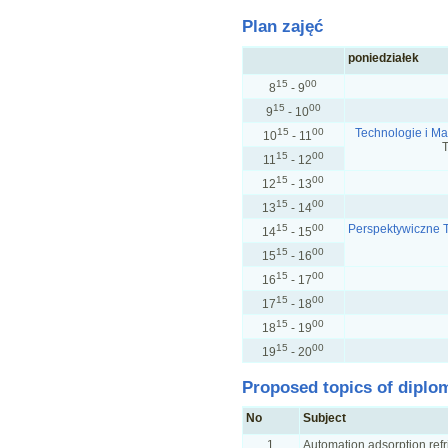
Plan zajęć
poniedziałek
15
00
8
- 9
15
00
9
- 10
15
00
Technologie i Ma
10
- 11
15
00
11
- 12
15
00
12
- 13
15
00
13
- 14
15
00
Perspektywiczne 
14
- 15
15
00
15
- 16
15
00
16
- 17
15
00
17
- 18
15
00
18
- 19
15
00
19
- 20
Proposed topics of diplo
No
Subject
1
Automation adsorption refr