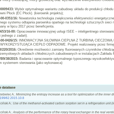
00009433:
Wybór optymalnego wariantu zabudowy układu do produkcji chłodu
wni Płock (EC Płock). (kierownik projektu);
-00-0351/16:
Nowatorska technologia zwiększenia efektywności energetyczn
nego systemu odtajania parownika opartego na technologii sztucznych sieci 
wany w lipcu 2017 przez beneficjenta.
653/16-00:
Opracowanie innowacyjnej usługi ISEE – inteligentnego sterowani
ji jednego z zadań).
-00-0426/15:
INNOWACYJNA SIŁOWNIA CIEPLNA Z TURBINĄ CIECZOWĄ
RZYSTUJĄCA CIEPŁO ODPADOWE. Projekt realizowany przez firmę Mestil 
R/220/2016:
Określenie możliwości zamiany fluorowanych czynników chłodząc
rzemysłowych układach chłodniczych zabudowanych w instalacjach Zakładu 
/B9/38/2015:
Badania i opracowanie optymalnego typoszeregu wysokoefekty
ym systemem sterowania (jako wykonawca)
ce database
zebielec A.:
Minimizing the entropy increase as a tool for optimization of the inner
199/62.2015.10.8
ciński A.:
Use of the methanol-activated carbon sorption set in a refrigeration unit (i
ciński A.:
Analysis of the performance of the rotary heat exchanger in the real venti