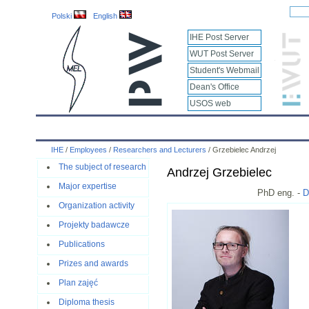
Polski
English
IHE Post Server
WUT Post Server
Student's Webmail
Dean's Office
USOS web
IHE
Calendar
IHE News
About
Employees
IHE
/
Employees
/
Researchers and Lecturers
/
Grzebielec Andrzej
The subject of research
Andrzej Grzebielec
Major expertise
PhD eng. -
D
Organization activity
Projekty badawcze
Publications
Prizes and awards
Plan zajęć
Diploma thesis