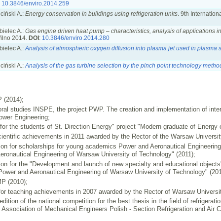
:
10.3846/enviro.2014.259
ciński A.:
Energy conservation in buildings using refrigeration units
. 9th Internati
bielec A.:
Gas engine driven haat pump – characteristics, analysis of applications 
ilno 2014.
DOI
:
10.3846/enviro.2014.280
bielec A.:
Analysis of atmospheric oxygen diffusion into plasma jet used in plasma 
ciński A.:
Analysis of the gas turbine selection by the pinch point technology metho
 (2014);
oral studies INSPE, the project PWP. The creation and implementation of interd
ower Engineering;
for the students of St. Direction Energy" project "Modern graduate of Energy o
ientific achievements in 2011 awarded by the Rector of the Warsaw Universit
ion for scholarships for young academics Power and Aeronautical Engineering 
eronautical Engineering of Warsaw University of Technology" (2011);
ion for the "Development and launch of new specialty and educational objects
 Power and Aeronautical Engineering of Warsaw University of Technology" (201
P (2010);
or teaching achievements in 2007 awarded by the Rector of Warsaw Universit
edition of the national competition for the best thesis in the field of refrigera
 Association of Mechanical Engineers Polish - Section Refrigeration and Air C