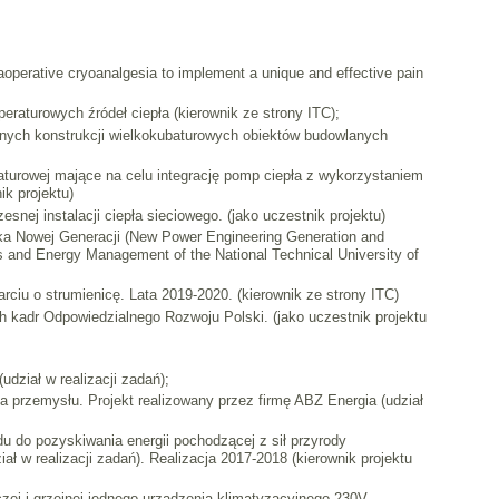
aoperative cryoanalgesia to implement a unique and effective pain
eraturowych źródeł ciepła (kierownik ze strony ITC);
nych konstrukcji wielkokubaturowych obiektów budowlanych
aturowej mające na celu integrację pomp ciepła z wykorzystaniem
k projektu)
ej instalacji ciepła sieciowego. (jako uczestnik projektu)
yka Nowej Generacji (New Power Engineering Generation and
and Energy Management of the National Technical University of
ciu o strumienicę. Lata 2019-2020. (kierownik ze strony ITC)
h kadr Odpowiedzialnego Rozwoju Polski. (jako uczestnik projektu
ział w realizacji zadań);
a przemysłu. Projekt realizowany przez firmę ABZ Energia (udział
 do pozyskiwania energii pochodzącej z sił przyrody
ał w realizacji zadań). Realizacja 2017-2018 (kierownik projektu
ej i grzejnej jednego urządzenia klimatyzacyjnego 230V