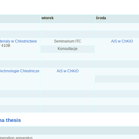
wtorek
środa
teriały w Chłodnictwie
Seminarium ITC
AiS w ChKiO
T 410B
Konsultacje
Technologie Chłodnicze
AiS w ChKiO
ma thesis
igeration apparatus