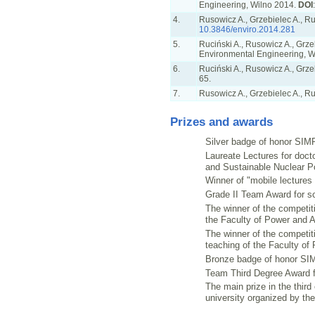
Engineering, Wilno 2014.
DOI
4.
Rusowicz A., Grzebielec A., Ru
10.3846/enviro.2014.281
5.
Ruciński A., Rusowicz A., Grze
Environmental Engineering, W
6.
Ruciński A., Rusowicz A., Grze
65.
7.
Rusowicz A., Grzebielec A., Ru
Prizes and awards
Silver badge of honor SIMP
Laureate Lectures for doct
and Sustainable Nuclear P
Winner of "mobile lectures 
Grade II Team Award for sc
The winner of the competit
the Faculty of Power and A
The winner of the competit
teaching of the Faculty of
Bronze badge of honor SIM
Team Third Degree Award f
The main prize in the third 
university organized by the