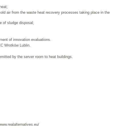
heat;
cold air from the waste heat recovery processes taking place in the
e of sludge disposal;
ment of innovation evaluations.
EC Wrotków Lublin.
 emitted by the server room to heat buildings.
/www.realalternatives.eu/