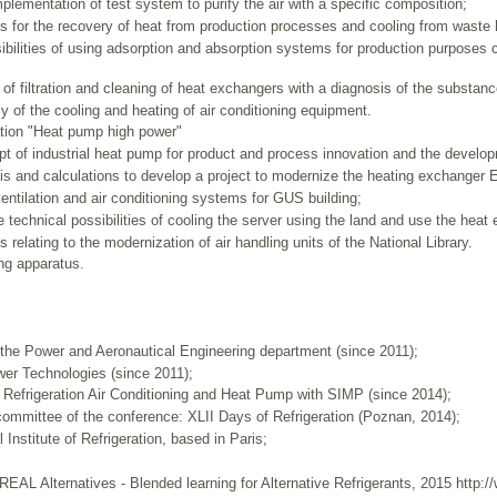
lementation of test system to purify the air with a specific composition;
 for the recovery of heat from production processes and cooling from waste 
ibilities of using adsorption and absorption systems for production purposes 
f filtration and cleaning of heat exchangers with a diagnosis of the substanc
cy of the cooling and heating of air conditioning equipment.
tion "Heat pump high power"
pt of industrial heat pump for product and process innovation and the develop
s and calculations to develop a project to modernize the heating exchanger 
entilation and air conditioning systems for GUS building;
he technical possibilities of cooling the server using the land and use the heat
s relating to the modernization of air handling units of the National Library.
ing apparatus.
 the Power and Aeronautical Engineering department (since 2011);
wer Technologies (since 2011);
f Refrigeration Air Conditioning and Heat Pump with SIMP (since 2014);
ommittee of the conference: XLII Days of Refrigeration (Poznan, 2014);
 Institute of Refrigeration, based in Paris;
t REAL Alternatives - Blended learning for Alternative Refrigerants, 2015 http:/