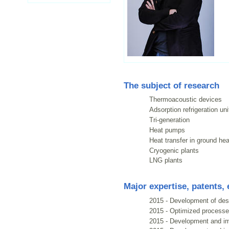
The subject of research
Thermoacoustic devices
Adsorption refrigeration uni
Tri-generation
Heat pumps
Heat transfer in ground he
Cryogenic plants
LNG plants
Major expertise, patents, e
2015 - Development of desi
2015 - Optimized processes
2015 - Development and imp