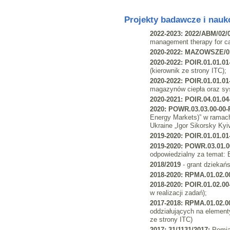
Projekty badawcze i nau
2022-2023: 2022/ABM/02/
management therapy for card
2020-2022: MAZOWSZE/0
2020-2022: POIR.01.01.01
(kierownik ze strony ITC);
2020-2022: POIR.01.01.01
magazynów ciepła oraz sys
2020-2021: POIR.04.01.04
2020: POWR.03.03.00-00-
Energy Markets)” w ramach
Ukraine „Igor Sikorsky Kyiv
2019-2020: POIR.01.01.01
2019-2020: POWR.03.01.0
odpowiedzialny za temat: 
2018/2019
- grant dziekańs
2018-2020: RPMA.01.02.00
2018-2020: POIR.01.02.00
w realizacji zadań);
2017-2018: RPMA.01.02.00
oddziałujących na elementy
ze strony ITC)
2017: 31/1131/2017:
Pomia