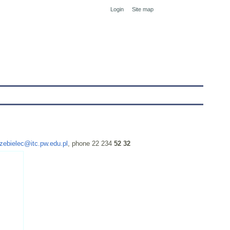
Login
Site map
tranet
zebielec@itc.pw.edu.pl
, phone 22 234
52 32