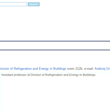
Education
Research
Projects
Archives
IT
Links
In
ivision of Refrigeration and Energy in Buildings
room 212b, e-mail:
Andrzej.Gr
Assistant professor at Division of Refrigeration and Energy in Buildings.