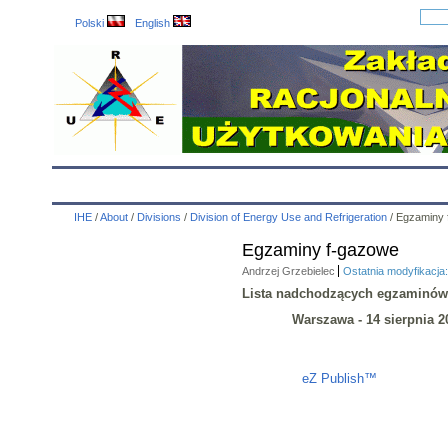
Polski
English
IHE
Calendar
IHE News
About
Employees
IHE
/
About
/
Divisions
/
Division of Energy Use and Refrigeration
/
Egzaminy 
Egzaminy f-gazowe
Andrzej Grzebielec
Ostatnia modyfikacja
Lista nadchodzących egzaminów
Warszawa - 14 sierpnia 20
Liczba osób oglądających stronę: 619
eZ Publish™
CMS © 2009