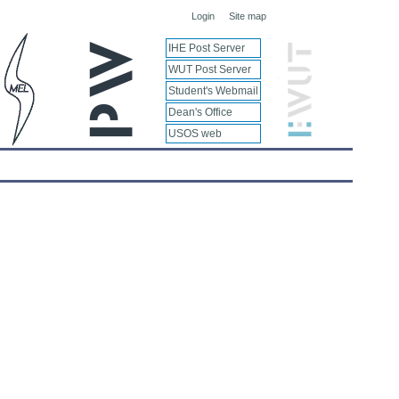
Login
Site map
IHE Post Server
WUT Post Server
Student's Webmail
Dean's Office
USOS web
tranet
Deklaracja Dostępnosci