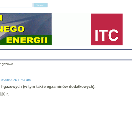
Education
Research
Projects
Archives
IT
Links
In
f-gazowe
: 05/08/2026 11:57 am
 f-gazowych (w tym także egzaminów dodatkowych):
26 r.
 ITC, MEiL, PW.