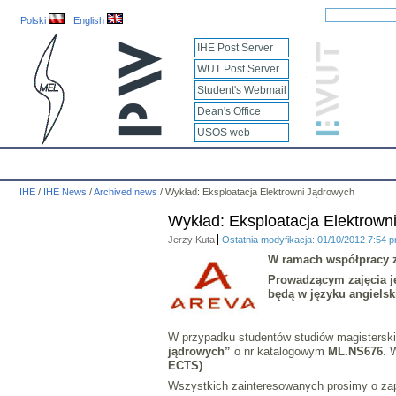
Polski
English
IHE Post Server
WUT Post Server
Student's Webmail
Dean's Office
USOS web
IHE
Calendar
IHE News
About
Employees
Educatio
IHE
/
IHE News
/
Archived news
/
Wykład: Eksploatacja Elektrowni Jądrowych
Wykład: Eksploatacja Elektrown
Jerzy Kuta
Ostatnia modyfikacja: 01/10/2012 7:54 
W ramach współpracy 
Prowadzącym zajęcia j
będą w
języku angiels
W przypadku studentów studiów magisterski
jądrowych”
o nr katalogowym
ML.NS676
. 
ECTS)
Wszystkich zainteresowanych prosimy o zap