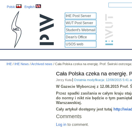
Polski
English
IHE Post Server
WUT Post Server
Student's Webmail
Dean's Office
USOS web
IHE
Calendar
IHE News
About
Employees
Educatio
IHE
/
IHE News
/
Archived news
/
Cała Polska czeka na energię. Prof. Świrski ostrzega:
Cała Polska czeka na energię. Pr
Jerzy Kuta
Ostatnia modyfikacja: 12/08/2015 5:41 
W Gazecie Wyborczej z 12.08.2015 Prof. Ś
Przez spadki zasilania w całym kraju staj
do normy i nikt nie będzie o tym pamięta
Warszawskiej.
Cały artykuł dostępny jest tutaj
http://wi
Comments
Log in
to comment.