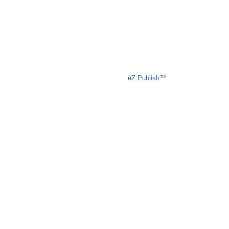
Liczba osób oglądających stronę: 773
eZ Publish™
CMS © 2009 ITC, M