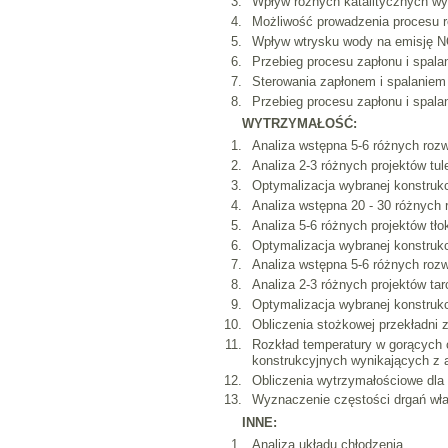
Wpływ różnych katalitycznych wy
Możliwość prowadzenia procesu re
Wpływ wtrysku wody na emisję N
Przebieg procesu zapłonu i spalan
Sterowania zapłonem i spalaniem
Przebieg procesu zapłonu i spala
WYTRZYMAŁOŚĆ:
Analiza wstępna 5-6 różnych rozwi
Analiza 2-3 różnych projektów tul
Optymalizacja wybranej konstrukcj
Analiza wstępna 20 - 30 różnych 
Analiza 5-6 różnych projektów t
Optymalizacja wybranej konstrukcj
Analiza wstępna 5-6 różnych rozw
Analiza 2-3 różnych projektów ta
Optymalizacja wybranej konstrukcj
Obliczenia stożkowej przekładni z
Rozkład temperatury w gorących 
konstrukcyjnych wynikających z a
Obliczenia wytrzymałościowe dla 
Wyznaczenie częstości drgań włas
INNE:
Analiza układu chłodzenia.