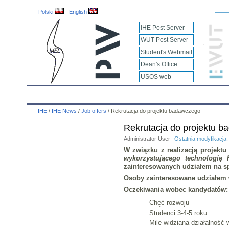
Polski
English
IHE Post Server
WUT Post Server
Student's Webmail
Dean's Office
USOS web
IHE
Calendar
IHE News
About
Employees
IHE
/
IHE News
/
Job offers
/
Rekrutacja do projektu badawczego
Rekrutacja do projektu 
Administrator User
Ostatnia modyfikacja
W związku z realizacją projek
wykorzystującego technologi
zainteresowanych udziałem na sp
Osoby zainteresowane udziałem 
Oczekiwania wobec kandydatów:
Chęć rozwoju
Studenci 3-4-5 roku
Mile widziana działalność