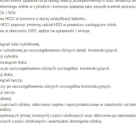
łożeń komór spalania na przebieg reakcji przedpłomiennych oraz tendencji d
formingu online w cylindrze i komorze spalania jako sposób kontroli proces
Ox i SOx.
ia HCCI w komorze o dużej stratyfikacji ładunku.
 HCCI poprzez zmienny udział H2O w powietrzu zasilającym silnik.
nia w obecności H2O, wpływ na sprawność i emisje.
ązań tulei cylindrowej.
ei cylindrowej po uszczegółowieniu różnych detali konstrukcyjnych.
i cylindra.
rozwiązań tłoka.
łoka po uszczegółowieniu różnych szczegółów konstrukcyjnych.
i tłoka.
iązań tarczy.
rczy po uszczegółowieniu różnych szczegółów konstrukcyjnych.
i tarczy.
ębatej.
częściach silnika, obliczenia cieplne i wytrzymałościowe w zależności od 
nalizy.
wybranych (mniej istotnych) części silnikowych oraz obliczenia po wprowadz
nych części silnikowych i ewentualne dostrojenie silnika.