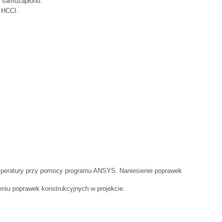
o samozapłonu.
u HCCI.
temperatury przy pomocy programu ANSYS. Naniesienie poprawek
eniu poprawek konstrukcyjnych w projekcie.