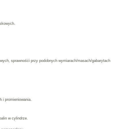
yskowych.
sowych, sprawności przy podobnych wymiarach/masach/gabarytach
 i promieniowania.
lin w cylindrze.