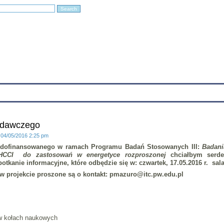
Education
Research
Projects
Archives
IT
Links
In
badawczego
: 04/05/2016 2:25 pm
tu dofinansowanego w ramach Programu Badań Stosowanych III:
Badani
ę HCCI do zastosowań w energetyce rozproszonej
chciałbym serde
otkanie informacyjne, które odbędzie się w:
czwartek, 17.05.2016 r. sal
w projekcie proszone są o kontakt: pmazuro@itc.pw.edu.pl
 w kołach naukowych