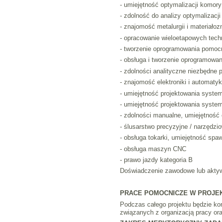
- umiejętność optymalizacji komory
- zdolność do analizy optymalizacji
- znajomość metalurgii i materiało
- opracowanie wieloetapowych techn
- tworzenie oprogramowania pomocn
- obsługa i tworzenie oprogramow
- zdolności analityczne niezbędne
- znajomość elektroniki i automaty
- umiejętność projektowania system
- umiejętność projektowania system
- zdolności manualne, umiejętność 
- ślusarstwo precyzyjne / narzędzi
- obsługa tokarki, umiejętność sp
- obsługa maszyn CNC
- prawo jazdy kategoria B
Doświadczenie zawodowe lub aktyw
PRACE POMOCNICZE W PROJE
Podczas całego projektu będzie k
związanych z organizacją pracy or