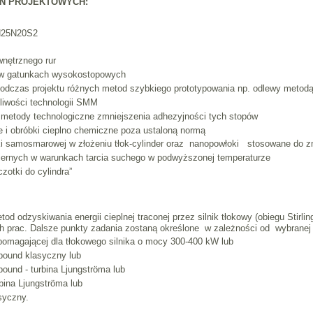
Ń PROJEKTOWYCH:
 H25N20S2
wnętrznego rur
r w gatunkach wysokostopowych
odczas projektu różnych metod szybkiego prototypowania np. odlewy metodą 
liwości technologii SMM
e metody technologiczne zmniejszenia adhezyjności tych stopów
ne i obróbki cieplno chemiczne poza ustaloną normą
i samosmarowej w złożeniu tłok-cylinder oraz nanopowłoki stosowane do zm
iernych w warunkach tarcia suchego w podwyższonej temperaturze
zotki do cylindra”
od odzyskiwania energii cieplnej traconej przez silnik tłokowy (obiegu Stir
ych prac. Dalsze punkty zadania zostaną określone w zależności od wybranej
pomagającej dla tłokowego silnika o mocy 300-400 kW lub
pound klasyczny lub
ound - turbina Ljungströma lub
bina Ljungströma lub
syczny.