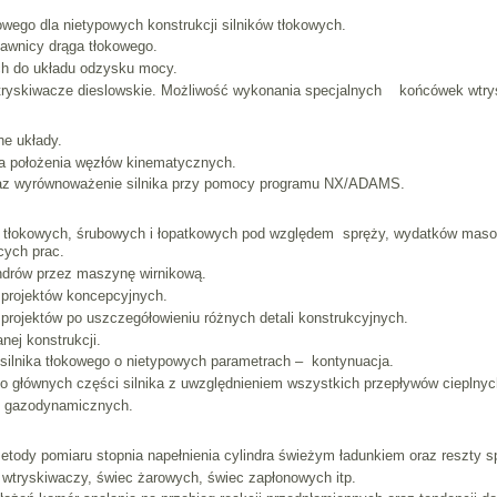
owego dla nietypowych konstrukcji silników tłokowych.
ławnicy drąga tłokowego.
ych do układu odzysku mocy.
tryskiwacze dieslowskie. Możliwość wykonania specjalnych końcówek wtr
e układy.
ja położenia węzłów kinematycznych.
az wyrównoważenie silnika przy pomocy programu NX/ADAMS.
h, tłokowych, śrubowych i łopatkowych pod względem spręży, wydatków ma
cych prac.
indrów przez maszynę wirnikową.
 projektów koncepcyjnych.
projektów po uszczegółowieniu różnych detali konstrukcyjnych.
ej konstrukcji.
 silnika tłokowego o nietypowych parametrach – kontynuacja.
o głównych części silnika z uwzględnieniem wszystkich przepływów cieplnych
h gazodynamicznych.
ody pomiaru stopnia napełnienia cylindra świeżym ładunkiem oraz reszty spa
a wtryskiwaczy, świec żarowych, świec zapłonowych itp.