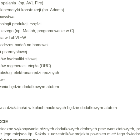
 spalania (np. AVL Fire)
 kinematyki konstrukcji (np. Adams)
znawstwa
ologii produkcji części
iczego (np. Matlab, programowanie w C)
ania w LabVIEW
 podczas badań na hamowni
ki przemysłowej
ów hydrauliki siłowej
ów regeneracji ciepła (ORC)
obsługi elektronarzędzi ręcznych
owe
awania będzie dodatkowym atutem
na działalność w kołach naukowych będzie dodatkowym atutem.
KCIE
onieczne wykonywanie różnych dodatkowych drobnych prac warsztatowych, p
az jego miejsca itp. Każdy z uczestników projektu powinien mieć tego świad