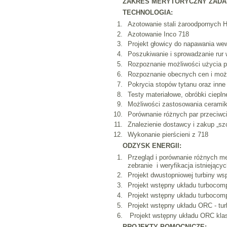
ZAKRES MERYTORYCZNY ZADA
TECHNOLOGIA:
Azotowanie stali żaroodpornych
Azotowanie Inco 718
Projekt głowicy do napawania we
Poszukiwanie i sprowadzanie ru
Rozpoznanie możliwości użycia p
Rozpoznanie obecnych cen i moż
Pokrycia stopów tytanu oraz inn
Testy materiałowe, obróbki ciepl
Możliwości zastosowania ceramik
Porównanie różnych par przeciwc
Znalezienie dostawcy i zakup „szc
Wykonanie pierścieni z 718
ODZYSK ENERGII:
Przegląd i porównanie różnych met
zebranie i weryfikacja istniejąc
Projekt dwustopniowej turbiny ws
Projekt wstępny układu turbocom
Projekt wstępny układu turbocomp
Projekt wstępny układu ORC - tur
Projekt wstępny układu ORC kla
PROJEKTY POMOCNICZE: