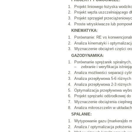
Projekt liniowego łożyska wodzik
Projekt węzła uszczelniającego d
Projekt sprzęgieł przeciążeniow
Proste wtryskiwacze lub pompow
KINEMATYKA:
Porównanie: RE vs konwencjonaln
Analiza kinematyki i optymalizac
Wyznaczenie obciążeń części or
GAZODYNAMIKA:
Porównanie sprężarek spiralnyc
– zebranie i weryfikacja istnieją
Analiza możliwości separacji cyl
Analiza przepływowa 5-6 różnych
Analiza przepływowa 2-3 różnych 
Optymalizacja przepływowa wybran
Projekt sprężarki odśrodkowej do
Wyznaczenie obciążenia cieplneg
Analiza mikroszczelin w układac
SPALANIE:
Wytypowanie gazu (markera)do met
Analiza / optymalizacja położeni