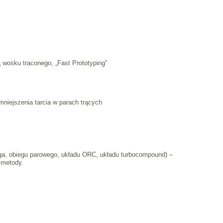
wosku traconego, „Fast Prototyping”
niejszenia tarcia w parach trących
linga, obiegu parowego, układu ORC, układu turbocompound) –
 metody.