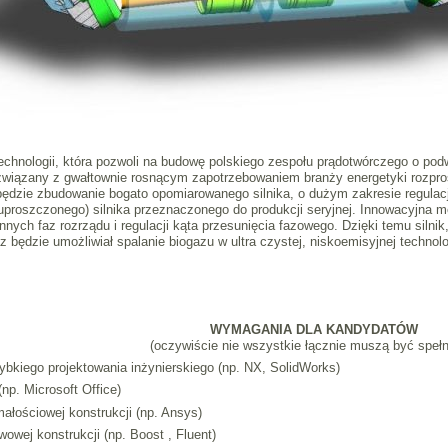
technologii, która pozwoli na budowę polskiego zespołu prądotwórczego o po
t związany z gwałtownie rosnącym zapotrzebowaniem branży energetyki rozp
będzie zbudowanie bogato opomiarowanego silnika, o dużym zakresie regulacj
proszczonego) silnika przeznaczonego do produkcji seryjnej. Innowacyjna 
nych faz rozrządu i regulacji kąta przesunięcia fazowego. Dzięki temu silnik
będzie umożliwiał spalanie biogazu w ultra czystej, niskoemisyjnej technolo
WYMAGANIA DLA KANDYDATÓW
(oczywiście nie wszystkie łącznie muszą być spełn
ybkiego projektowania inżynierskiego (np. NX, SolidWorks)
p. Microsoft Office)
małościowej konstrukcji (np. Ansys)
wowej konstrukcji (np. Boost , Fluent)