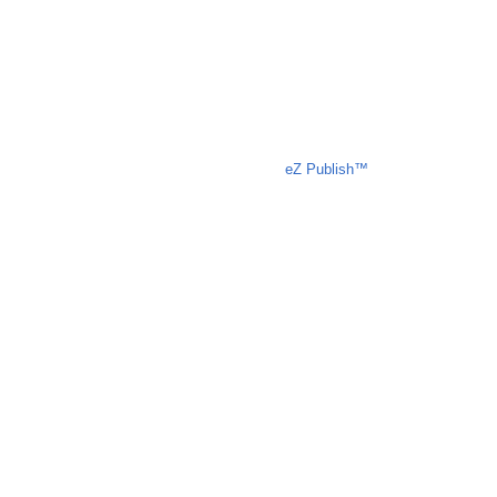
Liczba osób oglądających stronę: 2126
eZ Publish™
CMS © 2009 ITC, 