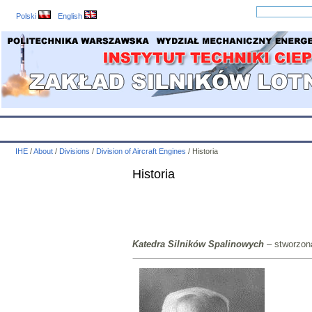
Polski
English
IHE
Calendar
IHE News
About
Employees
Educatio
IHE
/
About
/
Divisions
/
Division of Aircraft Engines
/
Historia
Historia
Katedra Silników Spalinowych
– stworzon