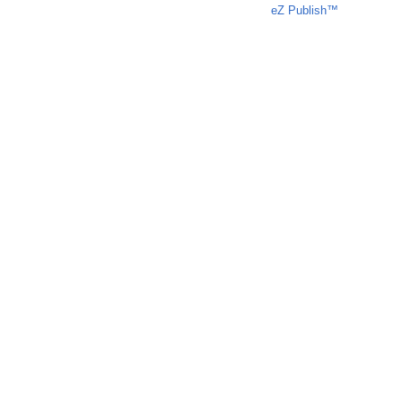
Liczba osób oglądających stronę: 961
eZ Publish™
CMS © 2009