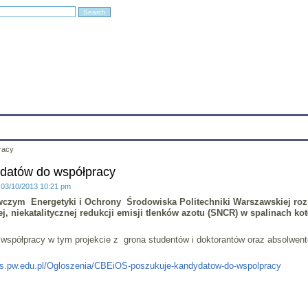
Education
Research
Projects
Archives
IT
Links
In
racy
datów do współpracy
: 03/10/2013 10:21 pm
czym Energetyki i Ochrony Środowiska
Politechniki Warszawskiej roz
ej, niekatalitycznej redukcji emisji tlenków azotu (SNCR) w spalinach
spółpracy w tym projekcie z grona studentów i doktorantów oraz absolwent
os.pw.edu.pl/Ogloszenia/CBEiOS-poszukuje-kandydatow-do-wspolpracy