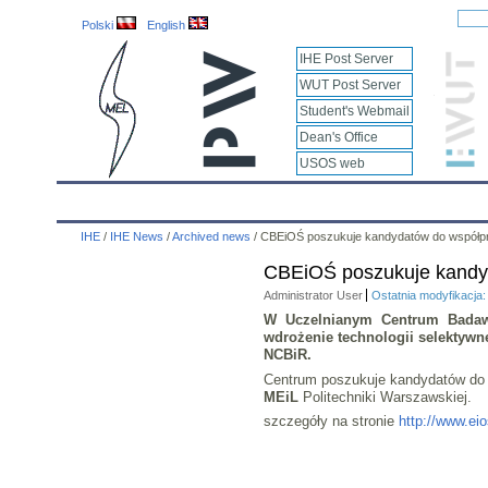
Polski
English
IHE Post Server
WUT Post Server
Student's Webmail
Dean's Office
USOS web
IHE
Calendar
IHE News
About
Employees
IHE
/
IHE News
/
Archived news
/
CBEiOŚ poszukuje kandydatów do współp
CBEiOŚ poszukuje kandy
Administrator User
Ostatnia modyfikacja
W
Uczelnianym Centrum Badaw
wdrożenie technologii selektywn
NCBiR
.
Centrum poszukuje kandydatów do w
MEiL
Politechniki Warszawskiej.
szczegóły na stronie
http://www.ei