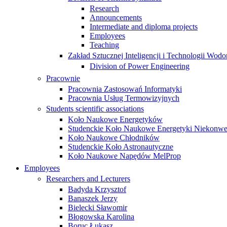
Research
Announcements
Intermediate and diploma projects
Employees
Teaching
Zakład Sztucznej Inteligencji i Technologii Wo
Division of Power Engineering
Pracownie
Pracownia Zastosowań Informatyki
Pracownia Usług Termowizyjnych
Students scientific associations
Koło Naukowe Energetyków
Studenckie Koło Naukowe Energetyki Niekonwe
Koło Naukowe Chłodników
Studenckie Koło Astronautyczne
Koło Naukowe Napędów MelProp
Employees
Researchers and Lecturers
Badyda Krzysztof
Banaszek Jerzy
Bielecki Sławomir
Błogowska Karolina
Boruc Łukasz