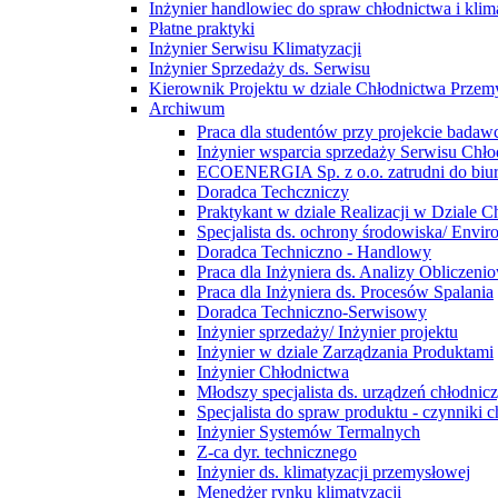
Inżynier handlowiec do spraw chłodnictwa i klim
Płatne praktyki
Inżynier Serwisu Klimatyzacji
Inżynier Sprzedaży ds. Serwisu
Kierownik Projektu w dziale Chłodnictwa Prze
Archiwum
Praca dla studentów przy projekcie bada
Inżynier wsparcia sprzedaży Serwisu Ch
ECOENERGIA Sp. z o.o. zatrudni do biu
Doradca Techczniczy
Praktykant w dziale Realizacji w Dziale
Specjalista ds. ochrony środowiska/ Enviro
Doradca Techniczno - Handlowy
Praca dla Inżyniera ds. Analizy Obliczen
Praca dla Inżyniera ds. Procesów Spalania
Doradca Techniczno-Serwisowy
Inżynier sprzedaży/ Inżynier projektu
Inżynier w dziale Zarządzania Produktami
Inżynier Chłodnictwa
Młodszy specjalista ds. urządzeń chłodnic
Specjalista do spraw produktu - czynniki c
Inżynier Systemów Termalnych
Z-ca dyr. technicznego
Inżynier ds. klimatyzacji przemysłowej
Menedżer rynku klimatyzacji