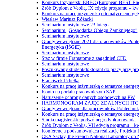
Konkurs Inżynierski EBEC (European BEST Eng
Zrób Dyplom z Veolią, IX edycja programu – kw
Konkurs na pracę inzynierską o tematyce energet
Wiesław Mariusz Różacki
Seminarium instytutowe 23 lutego
Seminarium „Gospodarka Obiegu Zamkniętego”
Seminarium instytutowe
Granty wewnętrzne 2021 dla pracowników Polite
Energetyka (IŚGiE)
Seminarium instytutowe
Staż w firmie Framatome z zagadnień CFD
Seminarium instytutowe
Poszukiwany student/doktorant do pracy przy pro
Seminarium instytutowe
Franciszek Pchełka
Konkurs na pracę inżynierską o tematyce ene
Konto na portalu pracowniczym SAP
Naruszenie ochrony danych osobowych na PW
HARMONOGRAM ZAJĘĆ ZDALNYCH ITC
Granty wewnętrzne dla pracowników Politechniki 
Konkurs na pracę inżynierską o tematyce ene
Studia magisterskie podwójnego dyplomowania
Zrób Dyplom z Veolią, VII edycja programu – k
Konferencja podsumowująca realizację Projekt
CEA Saclay, the French National Laboratory on N