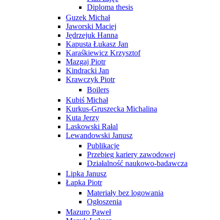
Diploma thesis
Guzek Michał
Jaworski Maciej
Jędrzejuk Hanna
Kapusta Łukasz Jan
Karaśkiewicz Krzysztof
Mazgaj Piotr
Kindracki Jan
Krawczyk Piotr
Boilers
Kubiś Michał
Kurkus-Gruszecka Michalina
Kuta Jerzy
Laskowski Rałal
Lewandowski Janusz
Publikacje
Przebieg kariery zawodowej
Działalność naukowo-badawcza
Lipka Janusz
Łapka Piotr
Materiały bez logowania
Ogłoszenia
Mazuro Paweł