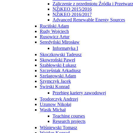
Zaliczenie z przedmiotu Źródła i Przetwarz
NŹiKEO 2015/2016
NŹiKEO 2016/2017
Advanced Renewable Energy Sources
Ruciński Adam
Rudy Wojciech
Rusowicz Artur
Seredyński Mirosław
Informatyka I
Skoczkowski Tadeusz
Skowroński Paweł
Szabłowski Łukasz
Szczęśniak Arkadiusz
Szelągowski Adam
Szymczyk Jacek
Świrski Konrad
Przebieg kariery zawodowej
Teodorczyk Andrzej
Uzunow Nikołaj
Wasik Michał
Teaching courses
Research projects
Wiśniewski Tomasz
Wojdan Konrad