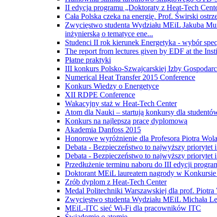
II edycja programu „Doktoraty z Heat-Tech Cent
Cała Polska czeka na energię. Prof. Świrski ostrz
Zwycięstwo studenta Wydziału MEiL Jakuba Murat
inżynierską o tematyce ene...
Studenci II rok kierunek Energetyka - wybór spec
The report from lectures given by EDF at the Inst
Płatne praktyki
III konkurs Polsko-Szwajcarskiej Izby Gospodarcz
Numerical Heat Transfer 2015 Conference
Konkurs Wiedzy o Energetyce
XII RDPE Conference
Wakacyjny staż w Heat-Tech Center
Atom dla Nauki – startują konkursy dla student
Konkurs na najlepszą pracę dyplomową
Akademia Danfoss 2015
Honorowe wyróżnienie dla Profesora Piotra Wol
Debata - Bezpieczeństwo to najwyższy priorytet
Debata - Bezpieczeństwo to najwyższy priorytet
Przedłużenie terminu naboru do III edycji prog
Doktorant MEiL laureatem nagrody w Konkursi
Zrób dyplom z Heat-Tech Center
Medal Politechniki Warszawskiej dla prof. Piotr
Zwycięstwo studenta Wydziału MEiL Michała Le
MEiL-ITC sieć Wi-Fi dla pracowników ITC
Świadomie o atomie