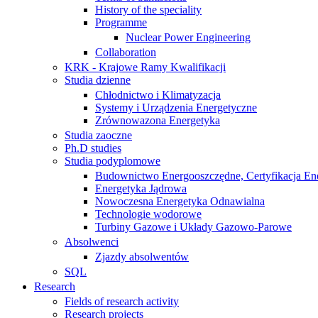
History of the speciality
Programme
Nuclear Power Engineering
Collaboration
KRK - Krajowe Ramy Kwalifikacji
Studia dzienne
Chłodnictwo i Klimatyzacja
Systemy i Urządzenia Energetyczne
Zrównowazona Energetyka
Studia zaoczne
Ph.D studies
Studia podyplomowe
Budownictwo Energooszczędne, Certyfikacja En
Energetyka Jądrowa
Nowoczesna Energetyka Odnawialna
Technologie wodorowe
Turbiny Gazowe i Układy Gazowo-Parowe
Absolwenci
Zjazdy absolwentów
SQL
Research
Fields of research activity
Research projects