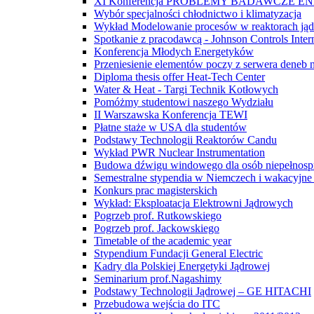
XI Konferencja PROBLEMY BADAWCZE E
Wybór specjalności chłodnictwo i klimatyzacja
Wykład Modelowanie procesów w reaktorach ją
Spotkanie z pracodawcą - Johnson Controls Inter
Konferencja Młodych Energetyków
Przeniesienie elementów poczy z serwera deneb 
Diploma thesis offer Heat-Tech Center
Water & Heat - Targi Technik Kotłowych
Pomóżmy studentowi naszego Wydziału
II Warszawska Konferencja TEWI
Płatne staże w USA dla studentów
Podstawy Technologii Reaktorów Candu
Wykład PWR Nuclear Instrumentation
Budowa dźwigu windowego dla osób niepełnos
Semestralne stypendia w Niemczech i wakacyjne
Konkurs prac magisterskich
Wykład: Eksploatacja Elektrowni Jądrowych
Pogrzeb prof. Rutkowskiego
Pogrzeb prof. Jackowskiego
Timetable of the academic year
Stypendium Fundacji General Electric
Kadry dla Polskiej Energetyki Jądrowej
Seminarium prof.Nagashimy
Podstawy Technologii Jądrowej – GE HITACHI
Przebudowa wejścia do ITC