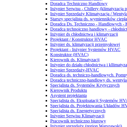
Doradca Techniczno Handlowy
Inżynier Serwisu - Chillery (klimatyzacja 
Inżynier Sprzedaży Klimatyzacja / Wentyl
Starszy specjalista ds. wymienników ciepł
Doradca Ds. Techniczno - Handlowych - 
Doradca technoiczno handlowy - chłodnict
Inżynier ds chłodnictwa i klimatyzacji
Projektant / Konstruktor HVAC
Inżynier ds. klimatyzacji przemysłowej
Projektant - Inżynier Systemów HVAC
Konstruktor (HVAC)
Kierownik ds. Klimatyzacji
Inżynier do działu chłodnictwa i kllimatyza
Inżynier Sprzedaży-HVAC
Doradca ds. techniczo-handlowych. Pompy
Doradca techniczno-handlowy ds. wentylacj
Specjalista ds. Systemów Krytycznych
Kierownik Produktu
Asystent projektanta
Specjalista ds. Eksploatacji Systemów H
Specjalista ds. Projektowania Układów 
Specjalista ds. Energetycznych
Inżynier Serwisu Klimatyzacji
Pracownik techniczno biurowy
Inżynier sprzedaży (region Warszawski)