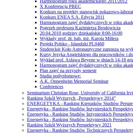
Harmonogram roku akademickiego 2011/2012
X Konferencja PBEC
Konkurs na projekty stanowisk pokazowo-labora
Konkurs ENEA S.A. Edycja 2011
Harmonogram zajęć dydaktycznych w roku akad
Pogrzeb profesora Kazimierza Brodowicza
20.04.2010 godziny dziekańskie 8:00-16:00
Wykłady prof. dr. hab. inż. Karola Millera
Projekt Polsko - Islandzki PL0460
Studenckie Koło Astronautyczne zaprasza na wyk
Kursy Języka Angielskiego dla pracowników i 
Wykład prof. Asfawa Beyene w dniach 14-18 gru
Harmonogram zajęć dydaktycznych w roku akad
Plan zajęć na przyszły semestr
Studia podyplomowe:
A.K. Oppenheim Memorial Seminar
Conferences
Seminarium Christian Rose, University of California Irv
Ranking Szkół Wyższych „Perspektywy 2014”
ENERGETYKA - Ranking Kierunków Studiów Perspe
Energetyka - Ranking Studiów Inżynierskich Perspekt
Energetyka - Ranking Studiów Inżynierskich Perspekt
Energetyka - Ranking Studiów Inżynierskich Perspekt
Ranking Szkół Wyższych Perspektywy 2021
Energetyka - Ranking Studiów Technicznych Perspekt