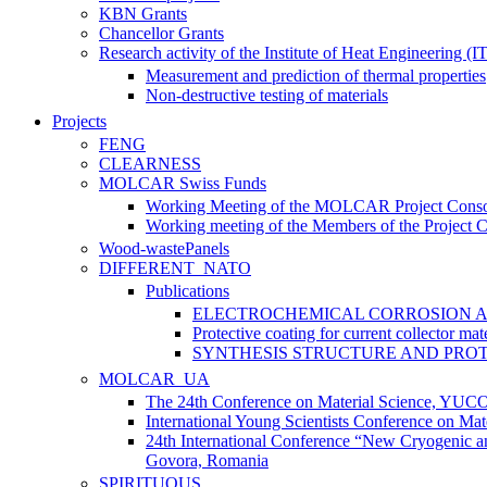
KBN Grants
Chancellor Grants
Research activity of the Institute of Heat Engineering (I
Measurement and prediction of thermal properties
Non-destructive testing of materials
Projects
FENG
CLEARNESS
MOLCAR Swiss Funds
Working Meeting of the MOLCAR Project Conso
Working meeting of the Members of the Project 
Wood-wastePanels
DIFFERENT_NATO
Publications
ELECTROCHEMICAL CORROSION AN
Protective coating for current collector mate
SYNTHESIS STRUCTURE AND PROT
MOLCAR_UA
The 24th Conference on Material Science, YU
International Young Scientists Conference on Ma
24th International Conference “New Cryogenic a
Govora, Romania
SPIRITUOUS