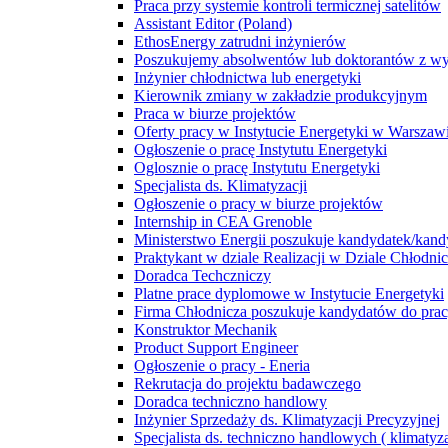
Praca przy systemie kontroli termicznej satelitów
Assistant Editor (Poland)
EthosEnergy zatrudni inżynierów
Poszukujemy absolwentów lub doktorantów z wyd
Inżynier chłodnictwa lub energetyki
Kierownik zmiany w zakładzie produkcyjnym
Praca w biurze projektów
Oferty pracy w Instytucie Energetyki w Warszaw
Ogłoszenie o pracę Instytutu Energetyki
Oglosznie o pracę Instytutu Energetyki
Specjalista ds. Klimatyzacji
Ogłoszenie o pracy w biurze projektów
Internship in CEA Grenoble
Ministerstwo Energii poszukuje kandydatek/kan
Praktykant w dziale Realizacji w Dziale Chłodn
Doradca Techczniczy
Platne prace dyplomowe w Instytucie Energetyki
Firma Chłodnicza poszukuje kandydatów do pra
Konstruktor Mechanik
Product Support Engineer
Ogłoszenie o pracy - Eneria
Rekrutacja do projektu badawczego
Doradca techniczno handlowy
Inżynier Sprzedaży ds. Klimatyzacji Precyzyjnej
Specjalista ds. techniczno handlowych ( klimatyza