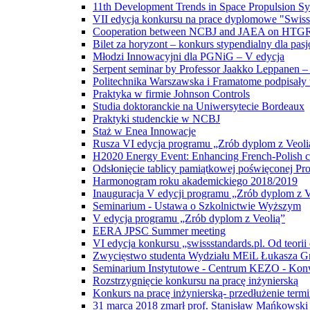
11th Development Trends in Space Propulsion Sy
VII edycja konkursu na prace dyplomowe "Swissst
Cooperation between NCBJ and JAEA on HTGR te
Bilet za horyzont – konkurs stypendialny dla pas
Młodzi Innowacyjni dla PGNiG – V edycja
Serpent seminar by Professor Jaakko Leppanen 
Politechnika Warszawska i Framatome podpisał
Praktyka w firmie Johnson Controls
Studia doktoranckie na Uniwersytecie Bordeaux
Praktyki studenckie w NCBJ
Staż w Enea Innowacje
Rusza VI edycja programu „Zrób dyplom z Veoli
H2020 Energy Event: Enhancing French-Polish co
Odsłonięcie tablicy pamiątkowej poświęconej P
Harmonogram roku akademickiego 2018/2019
Inauguracja V edycji programu „Zrób dyplom z V
Seminarium - Ustawa o Szkolnictwie Wyższym
V edycja programu „Zrób dyplom z Veolią”
EERA JPSC Summer meeting
VI edycja konkursu „swissstandards.pl. Od teorii
Zwycięstwo studenta Wydziału MEiL Łukasza G
Seminarium Instytutowe - Centrum KEZO - Konw
Rozstrzygnięcie konkursu na pracę inżynierską
Konkurs na pracę inżynierską- przedłużenie termi
31 marca 2018 zmarł prof. Stanisław Mańkowski