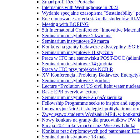
Zmarł prof. Józef Portacha
Internships with Westinghouse in 2023
Wydanie specjalne czasopisma "Sustainability"
Enea Innowacje - oferta stażu dla studentów III-
Meeting with BOEING
5th International Conference “Innovative Material
Seminarium instytutowe 5 kwietnia
Seminarium instytutowe 29 marca
Konkurs na granty badawcze z dyscypliny IŚGiE
Seminarium instytutowe 11 stycznia
Praca w ITC nna stanowisku POST-DOC (adiun
Seminarium instytutowe 14 grudnia
Praca w ITC przy projekcie NCBiR
XV Konferencja „Problemy Badawcze Energetyki
Seminarium instytutowe 7 grudnia
Lecture “Evolution of US civil light water nuclea
Basic EPR overview lecture
Seminarium instytutowe 26 października
Fellowship Programme seeks to inspire and suppor
Innowacyjne ścieżki, strategie i polityka transf
Zwycięstwo studenta Wydziału MEiL w konkursi
Nowy konkurs na granty dla pracowników PW, kt
8 maja 2021 roku zmarł dr inż. Wiesław Glinka
Konkurs prac dyplomowych pod patronatem IE
Seminarium instytutowe 18 maja