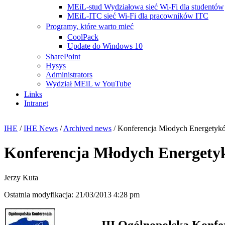
MEiL-stud Wydziałowa sieć Wi-Fi dla studentów
MEiL-ITC sieć Wi-Fi dla pracowników ITC
Programy, które warto mieć
CoolPack
Update do Windows 10
SharePoint
Hysys
Administrators
Wydział MEiL w YouTube
Links
Intranet
IHE
/
IHE News
/
Archived news
/
Konferencja Młodych Energetyk
Konferencja Młodych Energet
Jerzy Kuta
Ostatnia modyfikacja: 21/03/2013 4:28 pm
III Ogólnopolska Konfe