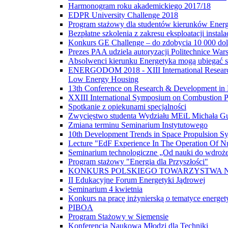
Harmonogram roku akademickiego 2017/18
EDPR University Challenge 2018
Program stażowy dla studentów kierunków Energ
Bezpłatne szkolenia z zakresu eksploatacji instal
Konkurs GE Challenge – do zdobycia 10 000 do
Prezes PAA udziela autoryzacji Politechnice War
Absolwenci kierunku Energetyka mogą ubiegać s
ENERGODOM 2018 - XIII International Research-
Low Energy Housing
13th Conference on Research & Development in
XXIII International Symposium on Combustion P
Spotkanie z opiekunami specjalności
Zwycięstwo studenta Wydziału MEiL Michała Gu
Zmiana terminu Seminarium Instytutowego
10th Development Trends in Space Propulsion Sy
Lecture "EdF Experience In The Operation Of Nuc
Seminarium technologiczne „Od nauki do wdroż
Program stażowy "Energia dla Przyszłości"
KONKURS POLSKIEGO TOWARZYSTWA N
II Edukacyjne Forum Energetyki Jądrowej
Seminarium 4 kwietnia
Konkurs na pracę inżynierską o tematyce energet
PIBOA
Program Stażowy w Siemensie
Konferencja Naukowa Młodzi dla Techniki