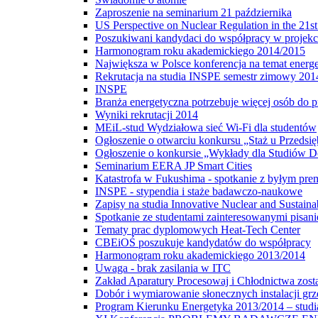
Zaproszenie na seminarium 21 października
US Perspective on Nuclear Regulation in the 21s
Poszukiwani kandydaci do współpracy w projekc
Harmonogram roku akademickiego 2014/2015
Największa w Polsce konferencja na temat energe
Rekrutacja na studia INSPE semestr zimowy 201
INSPE
Branża energetyczna potrzebuje więcej osób do p
Wyniki rekrutacji 2014
MEiL-stud Wydziałowa sieć Wi-Fi dla studentów
Ogłoszenie o otwarciu konkursu „Staż u Przedsi
Ogłoszenie o konkursie „Wykłady dla Studiów 
Seminarium EERA JP Smart Cities
Katastrofa w Fukushima - spotkanie z byłym pre
INSPE - stypendia i staże badawczo-naukowe
Zapisy na studia Innovative Nuclear and Sustain
Spotkanie ze studentami zainteresowanymi pisa
Tematy prac dyplomowych Heat-Tech Center
CBEiOŚ poszukuje kandydatów do współpracy
Harmonogram roku akademickiego 2013/2014
Uwaga - brak zasilania w ITC
Zakład Aparatury Procesowaj i Chłodnictwa zost
Dobór i wymiarowanie słonecznych instalacji g
Program Kierunku Energetyka 2013/2014 – studia