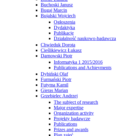
Buchoski Janusz
Bugaj Marcin
Bujalski Wojciech
Ogłoszenia
Dydaktyka
Publikacje
Działalność naukowo-badawcza
Chwieduk Dorota
Cieślikiewicz Łukasz
Darnowski Piotr
Informatyka 1 2015/2016
Publications and Achievments
Dybiński Olaf
Furmański Piotr
Futyma Kamil
Gieras Marian
Grzebielec Andrzej
The subject of research
Major expertise
Organization activity
Projekty badawcze
Publications
Prizes and awards
Plan zajęć