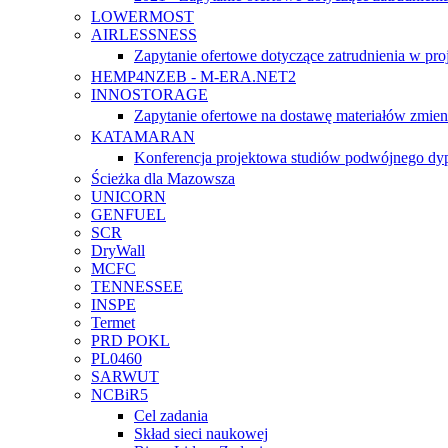
LOWERMOST
AIRLESSNESS
Zapytanie ofertowe dotyczące zatrudnienia w pro
HEMP4NZEB - M-ERA.NET2
INNOSTORAGE
Zapytanie ofertowe na dostawę materiałów zmi
KATAMARAN
Konferencja projektowa studiów podwójnego d
Ścieżka dla Mazowsza
UNICORN
GENFUEL
SCR
DryWall
MCFC
TENNESSEE
INSPE
Termet
PRD POKL
PL0460
SARWUT
NCBiR5
Cel zadania
Skład sieci naukowej