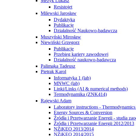
Mezyk Lukasz
Resistojet
Milewski Jarosław
Dydaktyka
Publikacje
Działalność Naukowo-badawcza
Muszyński Mirosław
Niewiński Grzegorz
Publikacje
Przebieg kariery zawodowej
Działalność naukowo-badawcza
Palimąka Tadeusz
Pietrak Karol
Informatyka 1 (lab)
MNWC (lab)
Linki/Links (AI & numerical methods)
Termodynamika (ZNK414)
Rajewski Adam
Laboratory instructions - Thermodynamics 
Energy Sources & Conversion
Źródła i Przetwarzanie Energii - studia za
Źródła i Przetwarzanie Energii 2012/2013
NŹiKEO 2013/2014
NŹiKEO 2014/2015