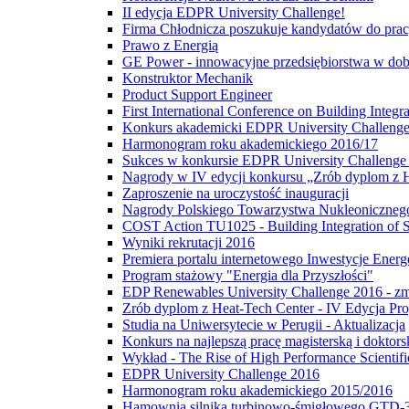
II edycja EDPR University Challenge!
Firma Chłodnicza poszukuje kandydatów do pra
Prawo z Energią
GE Power - innowacyjne przedsiębiorstwa w dobie
Konstruktor Mechanik
Product Support Engineer
First International Conference on Building Int
Konkurs akademicki EDPR University Challeng
Harmonogram roku akademickiego 2016/17
Sukces w konkursie EDPR University Challenge
Nagrody w IV edycji konkursu „Zrób dyplom z 
Zaproszenie na uroczystość inauguracji
Nagrody Polskiego Towarzystwa Nukleoniczneg
COST Action TU1025 - Building Integration of 
Wyniki rekrutacji 2016
Premiera portalu internetowego Inwestycje Energ
Program stażowy "Energia dla Przyszłości"
EDP Renewables University Challenge 2016 - zm
Zrób dyplom z Heat-Tech Center - IV Edycja Pro
Studia na Uniwersytecie w Perugii - Aktualizacja
Konkurs na najlepszą pracę magisterską i doktors
Wykład - The Rise of High Performance Scientifi
EDPR University Challenge 2016
Harmonogram roku akademickiego 2015/2016
Hamownia silnika turbinowo-śmigłowego GTD-