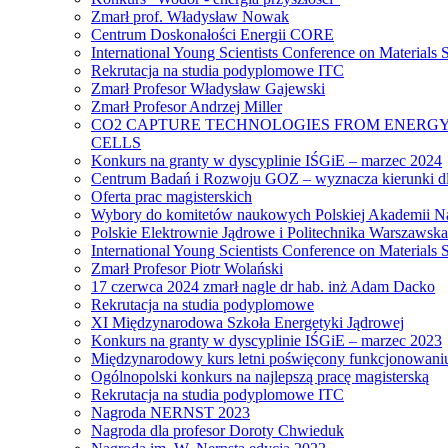
Zmarł prof. Władysław Nowak
Centrum Doskonałości Energii CORE
International Young Scientists Conference on Materials
Rekrutacja na studia podyplomowe ITC
Zmarł Profesor Władysław Gajewski
Zmarł Profesor Andrzej Miller
CO2 CAPTURE TECHNOLOGIES FROM ENERGY
CELLS
Konkurs na granty w dyscyplinie IŚGiE – marzec 2024
Centrum Badań i Rozwoju GOZ – wyznacza kierunki dl
Oferta prac magisterskich
Wybory do komitetów naukowych Polskiej Akademii N
Polskie Elektrownie Jądrowe i Politechnika Warszawska
International Young Scientists Conference on Materials
Zmarł Profesor Piotr Wolański
17 czerwca 2024 zmarł nagle dr hab. inż Adam Dacko
Rekrutacja na studia podyplomowe
XI Międzynarodowa Szkoła Energetyki Jądrowej
Konkurs na granty w dyscyplinie IŚGiE – marzec 2023
Międzynarodowy kurs letni poświęcony funkcjonowaniu s
Ogólnopolski konkurs na najlepszą pracę magisterską
Rekrutacja na studia podyplomowe ITC
Nagroda NERNST 2023
Nagroda dla profesor Doroty Chwieduk