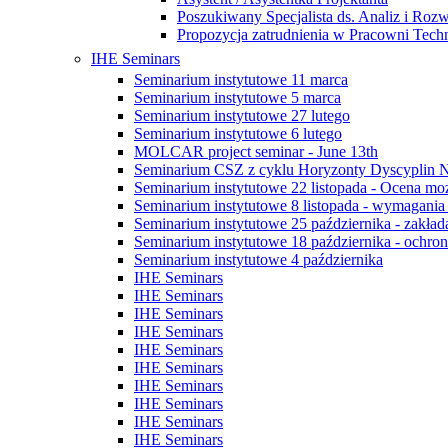
Poszukiwany Specjalista ds. Analiz i Roz
Propozycja zatrudnienia w Pracowni
IHE Seminars
Seminarium instytutowe 11 marca
Seminarium instytutowe 5 marca
Seminarium instytutowe 27 lutego
Seminarium instytutowe 6 lutego
MOLCAR project seminar - June 13th
Seminarium CSZ z cyklu Horyzonty Dyscyplin 
Seminarium instytutowe 22 listopada - Ocena możli
Seminarium instytutowe 8 listopada - wymagani
Seminarium instytutowe 25 października - zakład
Seminarium instytutowe 18 października - ochrona
Seminarium instytutowe 4 października
IHE Seminars
IHE Seminars
IHE Seminars
IHE Seminars
IHE Seminars
IHE Seminars
IHE Seminars
IHE Seminars
IHE Seminars
IHE Seminars