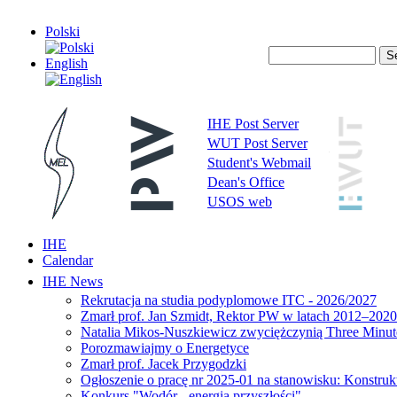
Polski
English
IHE Post Server
WUT Post Server
Student's Webmail
Dean's Office
USOS web
IHE
Calendar
IHE News
Rekrutacja na studia podyplomowe ITC - 2026/2027
Zmarł prof. Jan Szmidt, Rektor PW w latach 2012–2020
Natalia Mikos-Nuszkiewicz zwyciężczynią Three Minute
Porozmawiajmy o Energetyce
Zmarł prof. Jacek Przygodzki
Ogłoszenie o pracę nr 2025-01 na stanowisku: Konstrukt
Konkurs "Wodór - energia przyszłości"