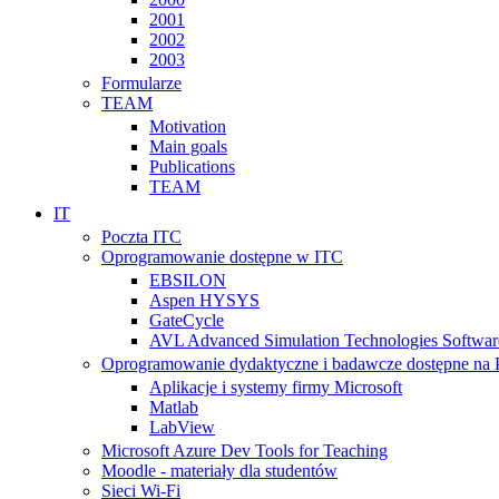
2001
2002
2003
Formularze
TEAM
Motivation
Main goals
Publications
TEAM
IT
Poczta ITC
Oprogramowanie dostępne w ITC
EBSILON
Aspen HYSYS
GateCycle
AVL Advanced Simulation Technologies Softwar
Oprogramowanie dydaktyczne i badawcze dostępne na
Aplikacje i systemy firmy Microsoft
Matlab
LabView
Microsoft Azure Dev Tools for Teaching
Moodle - materiały dla studentów
Sieci Wi-Fi