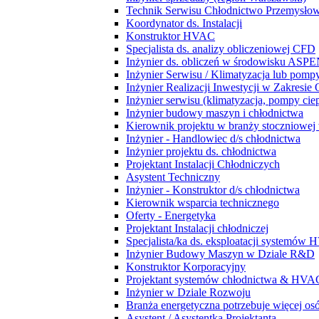
Technik Serwisu Chłodnictwo Przemysło
Koordynator ds. Instalacji
Konstruktor HVAC
Specjalista ds. analizy obliczeniowej CFD
Inżynier ds. obliczeń w środowisku ASPE
Inżynier Serwisu / Klimatyzacja lub pompy
Inżynier Realizacji Inwestycji w Zakresie
Inżynier serwisu (klimatyzacja, pompy ciep
Inżynier budowy maszyn i chłodnictwa
Kierownik projektu w branży stoczniowej w
Inżynier - Handlowiec d/s chłodnictwa
Inżynier projektu ds. chłodnictwa
Projektant Instalacji Chłodniczych
Asystent Techniczny
Inżynier - Konstruktor d/s chłodnictwa
Kierownik wsparcia technicznego
Oferty - Energetyka
Projektant Instalacji chłodniczej
Specjalista/ka ds. eksploatacji systemów
Inżynier Budowy Maszyn w Dziale R&D
Konstruktor Korporacyjny
Projektant systemów chłodnictwa & HVA
Inżynier w Dziale Rozwoju
Branża energetyczna potrzebuje więcej osó
Asystent / Asystentka Projektanta