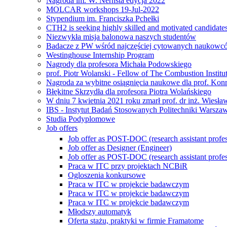
Nagroda im. W. Nernsta edycja 2022
MOLCAR workshops 19-Jul-2022
Stypendium im. Franciszka Pchełki
CTH2 is seeking highly skilled and motivated candidate
Niezwykła misja balonowa naszych studentów
Badacze z PW wśród najczęściej cytowanych naukowcó
Westinghouse Internship Program
Nagrody dla profesora Michała Podowskiego
prof. Piotr Wolanski - Fellow of The Combustion Institu
Nagroda za wybitne osiągnięcia naukowe dla prof. Kon
Błękitne Skrzydła dla profesora Piotra Wolańskiego
W dniu 7 kwietnia 2021 roku zmarł prof. dr inż. Wiesł
IBS - Instytut Badań Stosowanych Politechniki Warszaw
Studia Podyplomowe
Job offers
Job offer as POST-DOC (research assistant profes
Job offer as Designer (Engineer)
Job offer as POST-DOC (research assistant profes
Praca w ITC przy projektach NCBiR
Ogloszenia konkursowe
Praca w ITC w projekcie badawczym
Praca w ITC w projekcie badawczym
Praca w ITC w projekcie badawczym
Młodszy automatyk
Oferta stażu, praktyki w firmie Framatome