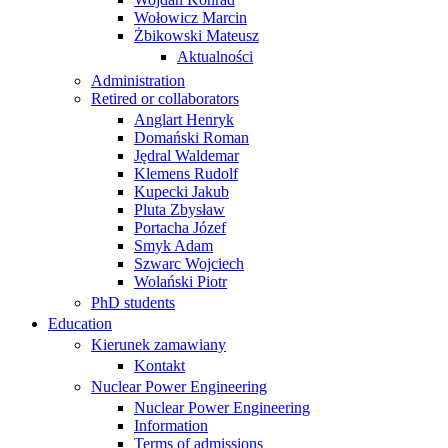
Wołowicz Marcin
Żbikowski Mateusz
Aktualności
Administration
Retired or collaborators
Anglart Henryk
Domański Roman
Jędral Waldemar
Klemens Rudolf
Kupecki Jakub
Pluta Zbysław
Portacha Józef
Smyk Adam
Szwarc Wojciech
Wolański Piotr
PhD students
Education
Kierunek zamawiany
Kontakt
Nuclear Power Engineering
Nuclear Power Engineering
Information
Terms of admissions