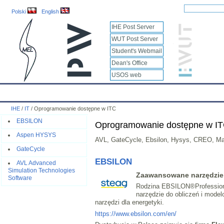
Polski
English
IHE Post Server
WUT Post Server
Student's Webmail
Dean's Office
USOS web
IHE
Calendar
IHE News
About
Employees
Educatio
IHE
/
IT
/
Oprogramowanie dostępne w ITC
EBSILON
Oprogramowanie dostępne w I
Aspen HYSYS
AVL, GateCycle, Ebsilon, Hysys, CREO, M
GateCycle
EBSILON
AVL Advanced
Simulation Technologies
Zaawansowane narzędzie 
Software
Rodzina EBSILON®Professional
narzędzie do obliczeń i mode
narzędzi dla energetyki.
https://www.ebsilon.com/en/