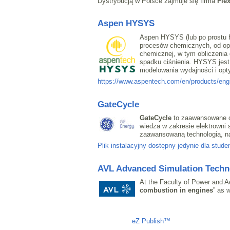
Dystrybucją w Polsce zajmuje się firma
Flex
Aspen HYSYS
Aspen HYSYS (lub po prostu 
procesów chemicznych, od ope
chemicznej, w tym obliczenia 
spadku ciśnienia. HYSYS jest
modelowania wydajności i opty
https://www.aspentech.com/en/products/eng
GateCycle
GateCycle
to zaawansowane op
wiedza w zakresie elektrowni
zaawansowaną technologią, na 
Plik instalacyjny dostępny jedynie dla stud
AVL Advanced Simulation Techn
At the Faculty of Power and A
combustion in engines
” as 
Liczba osób oglądających stronę: 1408
eZ Publish™
CMS © 2009 ITC, 