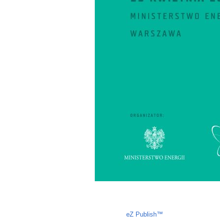
Liczba osób oglądających stronę: 1503
eZ Publish™
CMS © 2009 ITC, 