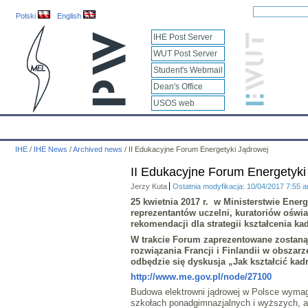
Polski
English
IHE Post Server
WUT Post Server
Student's Webmail
Dean's Office
USOS web
IHE
Calendar
IHE News
About
Employees
Educatio
IHE
/
IHE News
/
Archived news
/
II Edukacyjne Forum Energetyki Jądrowej
II Edukacyjne Forum Energetyki
Jerzy Kuta
Ostatnia modyfikacja: 10/04/2017 7:55 
25 kwietnia 2017 r. w Ministerstwie Ener
reprezentantów uczelni, kuratoriów oświa
rekomendacji dla strategii kształcenia ka
W trakcie Forum zaprezentowane zostaną 
rozwiązania Francji i Finlandii w obszar
odbędzie się dyskusja „
Jak kształcić kad
http://www.me.gov.pl/node/27100
Budowa elektrowni jądrowej w Polsce wymag
szkołach ponadgimnazjalnych i wyższych, a 