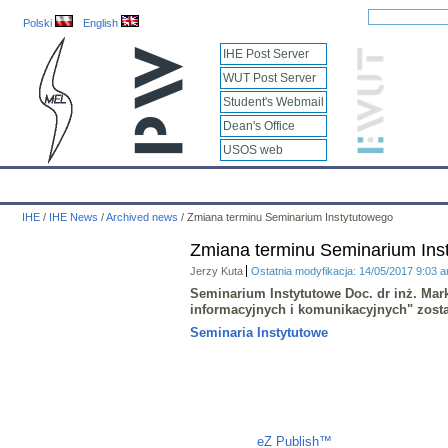
Polski
English
IHE Post Server
WUT Post Server
Student's Webmail
Dean's Office
USOS web
IHE
Calendar
IHE News
About
Employees
Educatio
IHE
/
IHE News
/
Archived news
/
Zmiana terminu Seminarium Instytutowego
Zmiana terminu Seminarium Ins
Jerzy Kuta
Ostatnia modyfikacja: 14/05/2017 9:03 
Seminarium Instytutowe Doc. dr inż. Mar
informacyjnych i komunikacyjnych
" zost
Seminaria Instytutowe
Liczba osób oglądających stronę: 1292
eZ Publish™
CMS © 2009 ITC, 