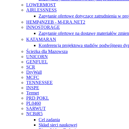
LOWERMOST
AIRLESSNESS
Zapytanie ofertowe dotyczące zatrudnienia w pro
HEMP4NZEB - M-ERA.NET2
INNOSTORAGE
Zapytanie ofertowe na dostawę materiałów zmi
KATAMARAN
Konferencja projektowa studiów podwójnego d
Ścieżka dla Mazowsza
UNICORN
GENFUEL
SCR
DryWall
MCFC
TENNESSEE
INSPE
Termet
PRD POKL
PL0460
SARWUT
NCBiR5
Cel zadania
Skład sieci naukowej