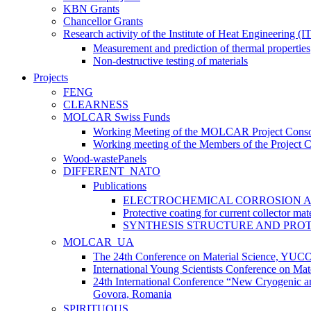
KBN Grants
Chancellor Grants
Research activity of the Institute of Heat Engineering (I
Measurement and prediction of thermal properties
Non-destructive testing of materials
Projects
FENG
CLEARNESS
MOLCAR Swiss Funds
Working Meeting of the MOLCAR Project Conso
Working meeting of the Members of the Project 
Wood-wastePanels
DIFFERENT_NATO
Publications
ELECTROCHEMICAL CORROSION AN
Protective coating for current collector mate
SYNTHESIS STRUCTURE AND PROT
MOLCAR_UA
The 24th Conference on Material Science, YU
International Young Scientists Conference on Ma
24th International Conference “New Cryogenic a
Govora, Romania
SPIRITUOUS