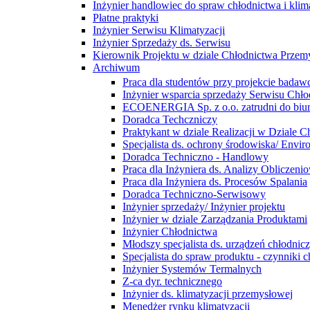
Inżynier handlowiec do spraw chłodnictwa i klim
Płatne praktyki
Inżynier Serwisu Klimatyzacji
Inżynier Sprzedaży ds. Serwisu
Kierownik Projektu w dziale Chłodnictwa Prze
Archiwum
Praca dla studentów przy projekcie bada
Inżynier wsparcia sprzedaży Serwisu Ch
ECOENERGIA Sp. z o.o. zatrudni do biu
Doradca Techczniczy
Praktykant w dziale Realizacji w Dziale
Specjalista ds. ochrony środowiska/ Enviro
Doradca Techniczno - Handlowy
Praca dla Inżyniera ds. Analizy Obliczen
Praca dla Inżyniera ds. Procesów Spalania
Doradca Techniczno-Serwisowy
Inżynier sprzedaży/ Inżynier projektu
Inżynier w dziale Zarządzania Produktami
Inżynier Chłodnictwa
Młodszy specjalista ds. urządzeń chłodnic
Specjalista do spraw produktu - czynniki c
Inżynier Systemów Termalnych
Z-ca dyr. technicznego
Inżynier ds. klimatyzacji przemysłowej
Menedżer rynku klimatyzacji