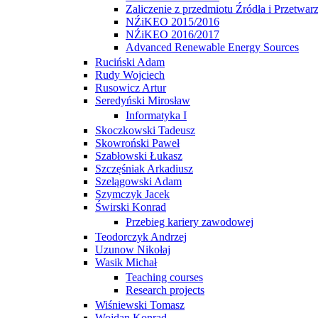
Zaliczenie z przedmiotu Źródła i Przetwarz
NŹiKEO 2015/2016
NŹiKEO 2016/2017
Advanced Renewable Energy Sources
Ruciński Adam
Rudy Wojciech
Rusowicz Artur
Seredyński Mirosław
Informatyka I
Skoczkowski Tadeusz
Skowroński Paweł
Szabłowski Łukasz
Szczęśniak Arkadiusz
Szelągowski Adam
Szymczyk Jacek
Świrski Konrad
Przebieg kariery zawodowej
Teodorczyk Andrzej
Uzunow Nikołaj
Wasik Michał
Teaching courses
Research projects
Wiśniewski Tomasz
Wojdan Konrad