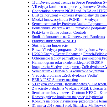
11th Development Trends in Space Propulsion Sy
VII edycja konkursu na prace dyplomowe "Swissst
Cooperation between NCBJ and JAEA on HTGR te
Bilet za horyzont – konkurs stypendialny dla pas
Młodzi Innowacyjni dla PGNiG – V edycja
Serpent seminar by Professor Jaakko Leppanen 
Politechnika Warszawska i Framatome podpisał
Praktyka w firmie Johnson Controls
Studia doktoranckie na Uniwersytecie Bordeaux
Praktyki studenckie w NCBJ
Staż w Enea Innowacje
Rusza VI edycja programu „Zrób dyplom z Veoli
H2020 Energy Event: Enhancing French-Polish co
Odsłonięcie tablicy pamiątkowej poświęconej P
Harmonogram roku akademickiego 2018/2019
Inauguracja V edycji programu „Zrób dyplom z V
Seminarium - Ustawa o Szkolnictwie Wyższym
V edycja programu „Zrób dyplom z Veolią”
EERA JPSC Summer meeting
VI edycja konkursu „swissstandards.pl. Od teorii
Zwycięstwo studenta Wydziału MEiL Łukasza G
Seminarium Instytutowe - Centrum KEZO - Konw
Rozstrzygnięcie konkursu na pracę inżynierską
Konkurs na pracę inżynierską- przedłużenie termi
31 marca 2018 zmarł prof. Stanisław Mańkowski