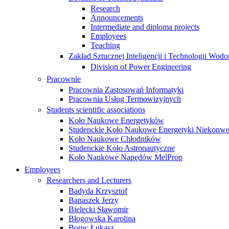
Research
Announcements
Intermediate and diploma projects
Employees
Teaching
Zakład Sztucznej Inteligencji i Technologii Wo
Division of Power Engineering
Pracownie
Pracownia Zastosowań Informatyki
Pracownia Usług Termowizyjnych
Students scientific associations
Koło Naukowe Energetyków
Studenckie Koło Naukowe Energetyki Niekonwe
Koło Naukowe Chłodników
Studenckie Koło Astronautyczne
Koło Naukowe Napędów MelProp
Employees
Researchers and Lecturers
Badyda Krzysztof
Banaszek Jerzy
Bielecki Sławomir
Błogowska Karolina
Boruc Łukasz