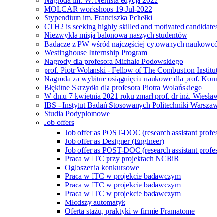
Nagroda im. W. Nernsta edycja 2022
MOLCAR workshops 19-Jul-2022
Stypendium im. Franciszka Pchełki
CTH2 is seeking highly skilled and motivated candidate
Niezwykła misja balonowa naszych studentów
Badacze z PW wśród najczęściej cytowanych naukowcó
Westinghouse Internship Program
Nagrody dla profesora Michała Podowskiego
prof. Piotr Wolanski - Fellow of The Combustion Institu
Nagroda za wybitne osiągnięcia naukowe dla prof. Kon
Błękitne Skrzydła dla profesora Piotra Wolańskiego
W dniu 7 kwietnia 2021 roku zmarł prof. dr inż. Wiesł
IBS - Instytut Badań Stosowanych Politechniki Warszaw
Studia Podyplomowe
Job offers
Job offer as POST-DOC (research assistant profes
Job offer as Designer (Engineer)
Job offer as POST-DOC (research assistant profes
Praca w ITC przy projektach NCBiR
Ogloszenia konkursowe
Praca w ITC w projekcie badawczym
Praca w ITC w projekcie badawczym
Praca w ITC w projekcie badawczym
Młodszy automatyk
Oferta stażu, praktyki w firmie Framatome