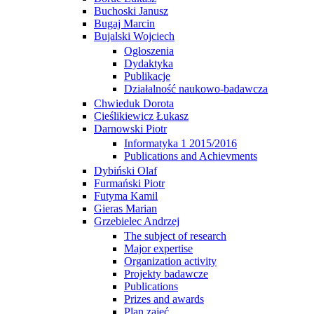
Buchoski Janusz
Bugaj Marcin
Bujalski Wojciech
Ogłoszenia
Dydaktyka
Publikacje
Działalność naukowo-badawcza
Chwieduk Dorota
Cieślikiewicz Łukasz
Darnowski Piotr
Informatyka 1 2015/2016
Publications and Achievments
Dybiński Olaf
Furmański Piotr
Futyma Kamil
Gieras Marian
Grzebielec Andrzej
The subject of research
Major expertise
Organization activity
Projekty badawcze
Publications
Prizes and awards
Plan zajęć