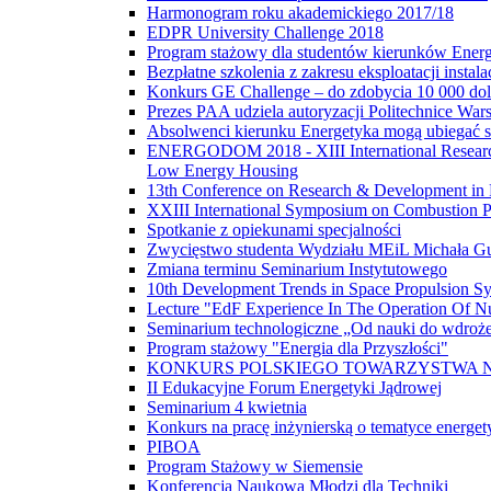
Harmonogram roku akademickiego 2017/18
EDPR University Challenge 2018
Program stażowy dla studentów kierunków Energ
Bezpłatne szkolenia z zakresu eksploatacji instal
Konkurs GE Challenge – do zdobycia 10 000 do
Prezes PAA udziela autoryzacji Politechnice War
Absolwenci kierunku Energetyka mogą ubiegać s
ENERGODOM 2018 - XIII International Research-
Low Energy Housing
13th Conference on Research & Development in
XXIII International Symposium on Combustion P
Spotkanie z opiekunami specjalności
Zwycięstwo studenta Wydziału MEiL Michała Gu
Zmiana terminu Seminarium Instytutowego
10th Development Trends in Space Propulsion Sy
Lecture "EdF Experience In The Operation Of Nuc
Seminarium technologiczne „Od nauki do wdroż
Program stażowy "Energia dla Przyszłości"
KONKURS POLSKIEGO TOWARZYSTWA N
II Edukacyjne Forum Energetyki Jądrowej
Seminarium 4 kwietnia
Konkurs na pracę inżynierską o tematyce energet
PIBOA
Program Stażowy w Siemensie
Konferencja Naukowa Młodzi dla Techniki