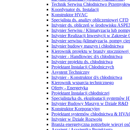
Technik Serwisu Chłodnictwo Przemysło
Koordynator ds. Instalacji
Konstruktor HVAC
Specjalista ds. analizy obliczeniowej CFD
Inżynier ds. obliczeń w środowisku ASPE
Inżynier Serwisu / Klimatyzacja lub pompy
Inżynier Realizacji Inwestycji w Zakresie
Inżynier serwisu (klimatyzacja, pompy ciep
Inżynier budowy maszyn i chłodnictwa
Kierownik projektu w branży stoczniowej w
Inżynier - Handlowiec d/s chłodnictwa
Inżynier projektu ds. chłodnictwa
Projektant Instalacji Chłodniczych
Asystent Techniczny
Inżynier - Konstruktor d/s chłodnictwa
Kierownik wsparcia technicznego
Oferty - Energetyka
Projektant Instalacji chłodniczej
Specjalista/ka ds. eksploatacji systemów
Inżynier Budowy Maszyn w Dziale R&D
Konstruktor Korporacyjny
Projektant systemów chłodnictwa & HVA
Inżynier w Dziale Rozwoju
Branża energetyczna potrzebuje więcej osó
Asystent / Asystentka Projektanta