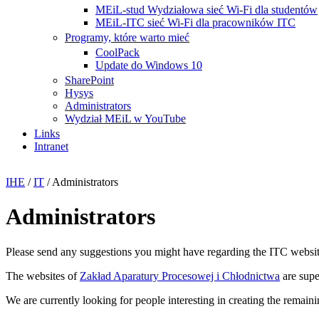
MEiL-stud Wydziałowa sieć Wi-Fi dla studentów
MEiL-ITC sieć Wi-Fi dla pracowników ITC
Programy, które warto mieć
CoolPack
Update do Windows 10
SharePoint
Hysys
Administrators
Wydział MEiL w YouTube
Links
Intranet
IHE
/
IT
/
Administrators
Administrators
Please send any suggestions you might have regarding the ITC websi
The websites of
Zakład Aparatury Procesowej i Chłodnictwa
are sup
We are currently looking for people interesting in creating the remain