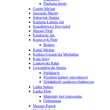
Diploma thesis
Guzek Michał
Jaworski Maciej
Jędrzejuk Hanna
Kapusta Łukasz Jan
Karaśkiewicz Krzysztof
Mazgaj Piotr
Kindracki Jan
Krawczyk Piotr
Boilers
Kubiś Michał
Kurkus-Gruszecka Michalina
Kuta Jerzy
Laskowski Rałal
Lewandowski Janusz
Publikacje
Przebieg kariery zawodowej
Działalność naukowo-badawcza
Lipka Janusz
Łapka Piotr
Materiały bez logowania
Ogłoszenia
Mazuro Paweł