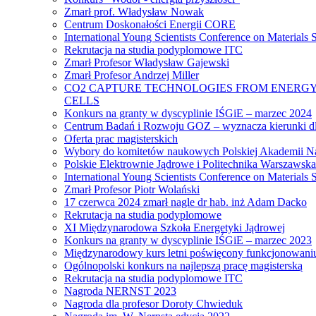
Zmarł prof. Władysław Nowak
Centrum Doskonałości Energii CORE
International Young Scientists Conference on Materials
Rekrutacja na studia podyplomowe ITC
Zmarł Profesor Władysław Gajewski
Zmarł Profesor Andrzej Miller
CO2 CAPTURE TECHNOLOGIES FROM ENERGY
CELLS
Konkurs na granty w dyscyplinie IŚGiE – marzec 2024
Centrum Badań i Rozwoju GOZ – wyznacza kierunki dl
Oferta prac magisterskich
Wybory do komitetów naukowych Polskiej Akademii N
Polskie Elektrownie Jądrowe i Politechnika Warszawska
International Young Scientists Conference on Materials
Zmarł Profesor Piotr Wolański
17 czerwca 2024 zmarł nagle dr hab. inż Adam Dacko
Rekrutacja na studia podyplomowe
XI Międzynarodowa Szkoła Energetyki Jądrowej
Konkurs na granty w dyscyplinie IŚGiE – marzec 2023
Międzynarodowy kurs letni poświęcony funkcjonowaniu s
Ogólnopolski konkurs na najlepszą pracę magisterską
Rekrutacja na studia podyplomowe ITC
Nagroda NERNST 2023
Nagroda dla profesor Doroty Chwieduk