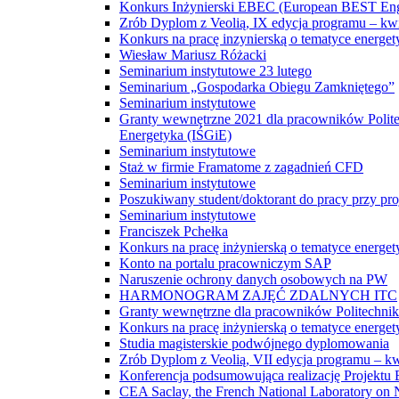
Konkurs Inżynierski EBEC (European BEST Eng
Zrób Dyplom z Veolią, IX edycja programu – kw
Konkurs na pracę inzynierską o tematyce energet
Wiesław Mariusz Różacki
Seminarium instytutowe 23 lutego
Seminarium „Gospodarka Obiegu Zamkniętego”
Seminarium instytutowe
Granty wewnętrzne 2021 dla pracowników Polite
Energetyka (IŚGiE)
Seminarium instytutowe
Staż w firmie Framatome z zagadnień CFD
Seminarium instytutowe
Poszukiwany student/doktorant do pracy przy pro
Seminarium instytutowe
Franciszek Pchełka
Konkurs na pracę inżynierską o tematyce ene
Konto na portalu pracowniczym SAP
Naruszenie ochrony danych osobowych na PW
HARMONOGRAM ZAJĘĆ ZDALNYCH ITC
Granty wewnętrzne dla pracowników Politechniki 
Konkurs na pracę inżynierską o tematyce ene
Studia magisterskie podwójnego dyplomowania
Zrób Dyplom z Veolią, VII edycja programu – k
Konferencja podsumowująca realizację Projekt
CEA Saclay, the French National Laboratory on N