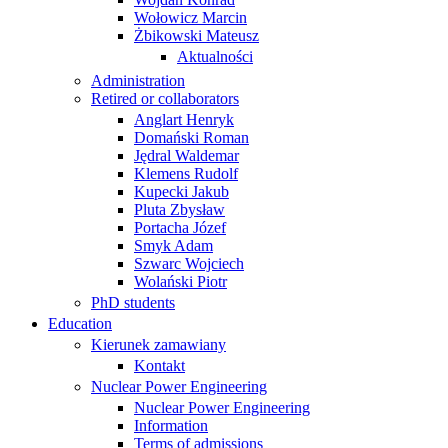
Wołowicz Marcin
Żbikowski Mateusz
Aktualności
Administration
Retired or collaborators
Anglart Henryk
Domański Roman
Jędral Waldemar
Klemens Rudolf
Kupecki Jakub
Pluta Zbysław
Portacha Józef
Smyk Adam
Szwarc Wojciech
Wolański Piotr
PhD students
Education
Kierunek zamawiany
Kontakt
Nuclear Power Engineering
Nuclear Power Engineering
Information
Terms of admissions