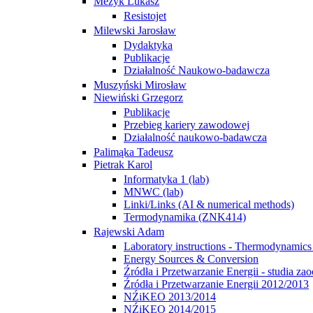
Mezyk Lukasz
Resistojet
Milewski Jarosław
Dydaktyka
Publikacje
Działalność Naukowo-badawcza
Muszyński Mirosław
Niewiński Grzegorz
Publikacje
Przebieg kariery zawodowej
Działalność naukowo-badawcza
Palimąka Tadeusz
Pietrak Karol
Informatyka 1 (lab)
MNWC (lab)
Linki/Links (AI & numerical methods)
Termodynamika (ZNK414)
Rajewski Adam
Laboratory instructions - Thermodynamics 
Energy Sources & Conversion
Źródła i Przetwarzanie Energii - studia za
Źródła i Przetwarzanie Energii 2012/2013
NŹiKEO 2013/2014
NŹiKEO 2014/2015