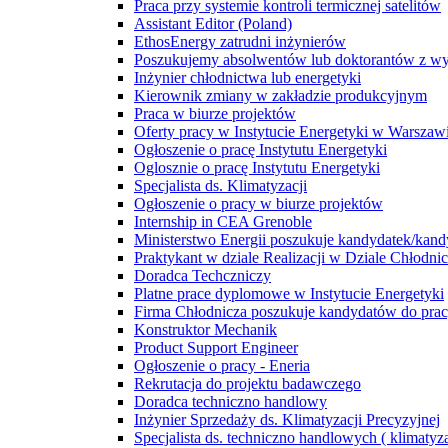
Praca przy systemie kontroli termicznej satelitów
Assistant Editor (Poland)
EthosEnergy zatrudni inżynierów
Poszukujemy absolwentów lub doktorantów z wyd
Inżynier chłodnictwa lub energetyki
Kierownik zmiany w zakładzie produkcyjnym
Praca w biurze projektów
Oferty pracy w Instytucie Energetyki w Warszaw
Ogłoszenie o pracę Instytutu Energetyki
Oglosznie o pracę Instytutu Energetyki
Specjalista ds. Klimatyzacji
Ogłoszenie o pracy w biurze projektów
Internship in CEA Grenoble
Ministerstwo Energii poszukuje kandydatek/kan
Praktykant w dziale Realizacji w Dziale Chłodn
Doradca Techczniczy
Platne prace dyplomowe w Instytucie Energetyki
Firma Chłodnicza poszukuje kandydatów do pra
Konstruktor Mechanik
Product Support Engineer
Ogłoszenie o pracy - Eneria
Rekrutacja do projektu badawczego
Doradca techniczno handlowy
Inżynier Sprzedaży ds. Klimatyzacji Precyzyjnej
Specjalista ds. techniczno handlowych ( klimatyza