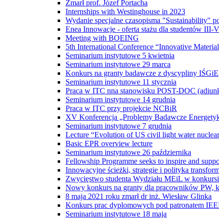
Zmarł prof. Józef Portacha
Internships with Westinghouse in 2023
Wydanie specjalne czasopisma "Sustainability"
Enea Innowacje - oferta stażu dla studentów III-
Meeting with BOEING
5th International Conference “Innovative Material
Seminarium instytutowe 5 kwietnia
Seminarium instytutowe 29 marca
Konkurs na granty badawcze z dyscypliny IŚGiE
Seminarium instytutowe 11 stycznia
Praca w ITC nna stanowisku POST-DOC (adiun
Seminarium instytutowe 14 grudnia
Praca w ITC przy projekcie NCBiR
XV Konferencja „Problemy Badawcze Energetyki
Seminarium instytutowe 7 grudnia
Lecture “Evolution of US civil light water nuclea
Basic EPR overview lecture
Seminarium instytutowe 26 października
Fellowship Programme seeks to inspire and suppor
Innowacyjne ścieżki, strategie i polityka transf
Zwycięstwo studenta Wydziału MEiL w konkursi
Nowy konkurs na granty dla pracowników PW, kt
8 maja 2021 roku zmarł dr inż. Wiesław Glinka
Konkurs prac dyplomowych pod patronatem IE
Seminarium instytutowe 18 maja