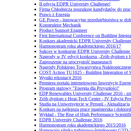
II edycja EDPR University Challenge!
Firma Chłodnicza poszukuje kandydatów do pra
Prawo z Energią
GE Power - innowacyjne przedsiębiorstwa w dobie
Konstruktor Mechanik
Product Support Engineer
First International Conference on Building Int
Konkurs akademicki EDPR University Challeng
Harmonogram roku akademickiego 2016/17
Sukces w konkursie EDPR University Challenge
Nagrody w IV edycji konkursu „Zrób dyplom z 
Zaproszenie na uroczystość inauguracji
Nagrody Polskiego Towarzystwa Nukleoniczneg
COST Action TU1025 - Building Integration of 
Wyniki rekrutacji 2016
Premiera portalu internetowego Inwestycje Energ
Program stażowy "Energia dla Przyszłości"
EDP Renewables University Challenge 2016 - zm
Zrób dyplom z Heat-Tech Center - IV Edycja Pro
Studia na Uniwersytecie w Perugii - Aktualizacja
Konkurs na najlepszą pracę magisterską i doktors
Wykład - The Rise of High Performance Scientifi
EDPR University Challenge 2016
Harmonogram roku akademickiego 2015/2016
Hamownia silnika turbinowo-śmigłowego GTD-