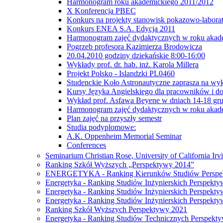
Harmonogram roku akademickiego 2011/2012
X Konferencja PBEC
Konkurs na projekty stanowisk pokazowo-labora
Konkurs ENEA S.A. Edycja 2011
Harmonogram zajęć dydaktycznych w roku akad
Pogrzeb profesora Kazimierza Brodowicza
20.04.2010 godziny dziekańskie 8:00-16:00
Wykłady prof. dr. hab. inż. Karola Millera
Projekt Polsko - Islandzki PL0460
Studenckie Koło Astronautyczne zaprasza na wyk
Kursy Języka Angielskiego dla pracowników i 
Wykład prof. Asfawa Beyene w dniach 14-18 gru
Harmonogram zajęć dydaktycznych w roku akad
Plan zajęć na przyszły semestr
Studia podyplomowe:
A.K. Oppenheim Memorial Seminar
Conferences
Seminarium Christian Rose, University of California Irv
Ranking Szkół Wyższych „Perspektywy 2014”
ENERGETYKA - Ranking Kierunków Studiów Perspe
Energetyka - Ranking Studiów Inżynierskich Perspekt
Energetyka - Ranking Studiów Inżynierskich Perspekt
Energetyka - Ranking Studiów Inżynierskich Perspekt
Ranking Szkół Wyższych Perspektywy 2021
Energetyka - Ranking Studiów Technicznych Perspekt