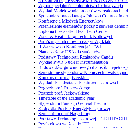
XI Konferencja PROBLEMY BADAWCZE E
Wybór specjalności chłodnictwo i klimatyzacja
Wykład Modelowanie procesów w reaktorach ją
Spotkanie z pracodawcą - Johnson Controls Inter
Konferencja Młodych Energetyków
Przeniesienie elementów poczy z serwera deneb 
Diploma thesis offer Heat-Tech Center
Water & Heat - Targi Technik Kotłowych
Pomóżmy studentowi naszego Wydziału
II Warszawska Konferencja TEWI
Płatne staże w USA dla studentów
Podstawy Technologii Reaktorów Candu
Wykład PWR Nuclear Instrumentation
Budowa dźwigu windowego dla osób niepełnos
Semestralne stypendia w Niemczech i wakacyjne
Konkurs prac magisterskich
Wykład: Eksploatacja Elektrowni Jądrowych
Pogrzeb prof. Rutkowskiego
Pogrzeb prof. Jackowskiego
Timetable of the academic year
Stypendium Fundacji General Electric
Kadry dla Polskiej Energetyki Jądrowej
Seminarium prof.Nagashimy
Podstawy Technologii Jądrowej – GE HITACHI
Przebudowa wejścia do ITC