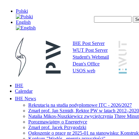
Polski
English
IHE Post Server
WUT Post Server
Student's Webmail
Dean's Office
USOS web
IHE
Calendar
IHE News
Rekrutacja na studia podyplomowe ITC - 2026/2027
Zmarł prof. Jan Szmidt, Rektor PW w latach 2012–2020
Natalia Mikos-Nuszkiewicz zwyciężczynią Three Minute
Porozmawiajmy o Energetyce
Zmarł prof. Jacek Przygodzki
Ogłoszenie o pracę nr 2025-01 na stanowisku: Konstrukt
Konkurs "Wodór - energia przyszłości"