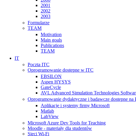
2001
2002
2003
Formularze
TEAM
Motivation
Main goals
Publications
TEAM
IT
Poczta ITC
Oprogramowanie dostępne w ITC
EBSILON
Aspen HYSYS
GateCycle
AVL Advanced Simulation Technologies Softwar
Oprogramowanie dydaktyczne i badawcze dostępne na
Aplikacje i systemy firmy Microsoft
Matlab
LabView
Microsoft Azure Dev Tools for Teaching
Moodle - materiały dla studentów
Sieci Wi-Fi