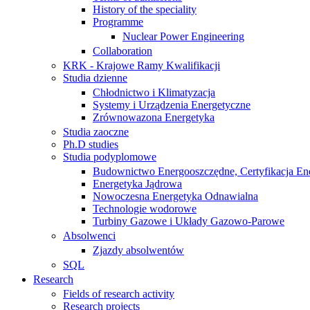
History of the speciality
Programme
Nuclear Power Engineering
Collaboration
KRK - Krajowe Ramy Kwalifikacji
Studia dzienne
Chłodnictwo i Klimatyzacja
Systemy i Urządzenia Energetyczne
Zrównowazona Energetyka
Studia zaoczne
Ph.D studies
Studia podyplomowe
Budownictwo Energooszczędne, Certyfikacja En
Energetyka Jądrowa
Nowoczesna Energetyka Odnawialna
Technologie wodorowe
Turbiny Gazowe i Układy Gazowo-Parowe
Absolwenci
Zjazdy absolwentów
SQL
Research
Fields of research activity
Research projects