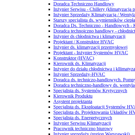
Doradca Techniczno Handlowy
Inżynier Serwisu - Chillery (klimatyzacja 
Inżynier Sprzedaży Klimatyzacja / Wentyl
Starszy specjalista ds. wymienników ciepł
Doradca Ds. Techniczno - Handlowych - 
Doradca technoiczno handlowy - chłodnict
Inżynier ds chłodnictwa i klimatyzacji
Projektant / Konstruktor HVAC
Inżynier ds. klimatyzacji przemysłowej
Projektant - Inżynier Systemów HVAC
Konstruktor (HVAC)
Kierownik ds. Klimatyzacji
Inżynier do działu chłodnictwa i kllimatyza
Inżynier Sprzedaży-HVAC
Doradca ds. techniczo-handlowych. Pompy
Doradca techniczno-handlowy ds. wentylacj
Specjalista ds. Systemów Krytycznych
Kierownik Produktu
Asystent projektanta
Specjalista ds. Eksploatacji Systemów H
Specjalista ds. Projektowania Układów 
Specjalista ds. Energetycznych
Inżynier Serwisu Klimatyzacji
Pracownik techniczno biurowy
Inżynier sprzedaży (region Warszawski)