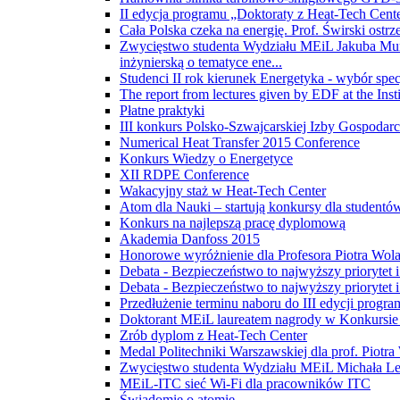
II edycja programu „Doktoraty z Heat-Tech Cent
Cała Polska czeka na energię. Prof. Świrski ostrz
Zwycięstwo studenta Wydziału MEiL Jakuba Murat
inżynierską o tematyce ene...
Studenci II rok kierunek Energetyka - wybór spec
The report from lectures given by EDF at the Inst
Płatne praktyki
III konkurs Polsko-Szwajcarskiej Izby Gospodarcz
Numerical Heat Transfer 2015 Conference
Konkurs Wiedzy o Energetyce
XII RDPE Conference
Wakacyjny staż w Heat-Tech Center
Atom dla Nauki – startują konkursy dla student
Konkurs na najlepszą pracę dyplomową
Akademia Danfoss 2015
Honorowe wyróżnienie dla Profesora Piotra Wol
Debata - Bezpieczeństwo to najwyższy priorytet
Debata - Bezpieczeństwo to najwyższy priorytet
Przedłużenie terminu naboru do III edycji prog
Doktorant MEiL laureatem nagrody w Konkursi
Zrób dyplom z Heat-Tech Center
Medal Politechniki Warszawskiej dla prof. Piotr
Zwycięstwo studenta Wydziału MEiL Michała Le
MEiL-ITC sieć Wi-Fi dla pracowników ITC
Świadomie o atomie