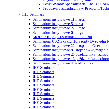
Poszukiwany Specjalista ds. Analiz i Roz
Propozycja zatrudnienia w Pracowni
IHE Seminars
Seminarium instytutowe 11 marca
Seminarium instytutowe 5 marca
Seminarium instytutowe 27 lutego
Seminarium instytutowe 6 lutego
MOLCAR project seminar - June 13th
Seminarium CSZ z cyklu Horyzonty Dyscyplin 
Seminarium instytutowe 22 listopada - Ocena możli
Seminarium instytutowe 8 listopada - wymagani
Seminarium instytutowe 25 października - zakład
Seminarium instytutowe 18 października - ochrona
Seminarium instytutowe 4 października
IHE Seminars
IHE Seminars
IHE Seminars
IHE Seminars
IHE Seminars
IHE Seminars
IHE Seminars
IHE Seminars
IHE Seminars
IHE Seminars