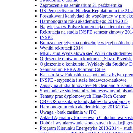
Zaproszenie na seminarium 21 października
US Perspective on Nuclear Regulation in the 21s
Poszukiwani kandydaci do współpracy w projekc
Harmonogram roku akademickiego 2014/2015
Największa w Polsce konferencja na temat energe
Rekrutacja na studia INSPE semestr zimowy 201
INSPE
Branża energetyczna potrzebuje więcej osób do p
Wyniki rekrutacji 2014
MEiL-stud Wydziałowa sieć Wi-Fi dla studentów
Ogłoszenie o otwarciu konkursu „Staż u Przedsi
Ogłoszenie o konkursie „Wykłady dla Studiów 
Seminarium EERA JP Smart Cities
Katastrofa w Fukushima - spotkanie z byłym pre
INSPE - stypendia i staże badawczo-naukowe
Zapisy na studia Innovative Nuclear and Sustain
Spotkanie ze studentami zainteresowanymi pisa
Tematy prac dyplomowych Heat-Tech Center
CBEiOŚ poszukuje kandydatów do współpracy
Harmonogram roku akademickiego 2013/2014
Uwaga - brak zasilania w ITC
Zakład Aparatury Procesowaj i Chłodnictwa zost
Dobór i wymiarowanie słonecznych instalacji g
Program Kierunku Energetyka 2013/2014 – studia