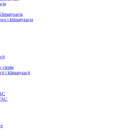
acja
a
Klimatyzacja
wo i klimatyzacja
cji
 ciepła
i i klimatyzacji
VAC
HVAC
we