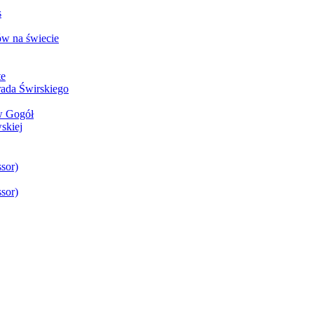
s
w na świecie
te
rada Świrskiego
aw Gogół
skiej
sor)
sor)