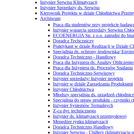
Inżynier Serwisu Klimatyzacji
Inżynier Sprzedaży ds. Serwisu
Kierownik Projektu w dziale Chłodnictwa Prze
Archiwum
Praca dla studentów przy projekcie bada
Inżynier wsparcia sprzedaży Serwisu Ch
ECOENERGIA Sp. z o.o. zatrudni do biu
Doradca Techczniczy
Praktykant w dziale Realizacji w Dziale
Specjalista ds. ochrony środowiska/ Enviro
Doradca Techniczno - Handlowy
Praca dla Inżyniera ds. Analizy Obliczen
Praca dla Inżyniera ds. Procesów Spalania
Doradca Techniczno-Serwisowy
Inżynier sprzedaży/ Inżynier projektu
Inżynier w dziale Zarządzania Produktami
Inżynier Chłodnictwa
Młodszy specjalista ds. urządzeń chłodnic
Specjalista do spraw produktu - czynniki c
Inżynier Systemów Termalnych
Z-ca dyr. technicznego
Inżynier ds. klimatyzacji przemysłowej
Menedżer rynku klimatyzacji
Doradca Techniczno Handlowy
Inżynier Serwisu - Chillery (klimatyzacja 