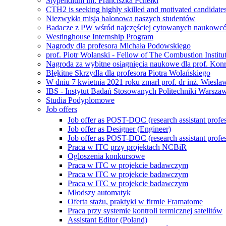
Stypendium im. Franciszka Pchełki
CTH2 is seeking highly skilled and motivated candidate
Niezwykła misja balonowa naszych studentów
Badacze z PW wśród najczęściej cytowanych naukowcó
Westinghouse Internship Program
Nagrody dla profesora Michała Podowskiego
prof. Piotr Wolanski - Fellow of The Combustion Institu
Nagroda za wybitne osiągnięcia naukowe dla prof. Kon
Błękitne Skrzydła dla profesora Piotra Wolańskiego
W dniu 7 kwietnia 2021 roku zmarł prof. dr inż. Wiesł
IBS - Instytut Badań Stosowanych Politechniki Warszaw
Studia Podyplomowe
Job offers
Job offer as POST-DOC (research assistant profes
Job offer as Designer (Engineer)
Job offer as POST-DOC (research assistant profes
Praca w ITC przy projektach NCBiR
Ogloszenia konkursowe
Praca w ITC w projekcie badawczym
Praca w ITC w projekcie badawczym
Praca w ITC w projekcie badawczym
Młodszy automatyk
Oferta stażu, praktyki w firmie Framatome
Praca przy systemie kontroli termicznej satelitów
Assistant Editor (Poland)