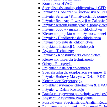
Konstruktor HVAC
Specjalista ds. analizy obliczeniowej CFD
Inżynier ds. obliczeń w środowisku ASPE
Inżynier Serwisu / Klimatyzacja lub pompy
Inżynier Realizacji Inwestycji w Zakresie
Inżynier serwisu (klimatyzacja, pompy ciep
Inżynier budowy maszyn i chłodnictwa
Kierownik projektu w branży stoczniowej w
Inżynier - Handlowiec d/s chłodnictwa
Inżynier projektu ds. chłodnictwa
Projektant Instalacji Chłodniczych
Asystent Techniczny
Inżynier - Konstruktor d/s chłodnictwa
Kierownik wsparcia technicznego
Oferty - Energetyka
Projektant Instalacji chłodniczej
Specjalista/ka ds. eksploatacji systemów
Inżynier Budowy Maszyn w Dziale R&D
Konstruktor Korporacyjny
Projektant systemów chłodnictwa & HVA
Inżynier w Dziale Rozwoju
Branża energetyczna potrzebuje więcej osó
Asystent / Asystentka Projektanta
Poszukiwany Specjalista ds. Analiz i Roz
Propozycja zatrudnienia w Pracowni