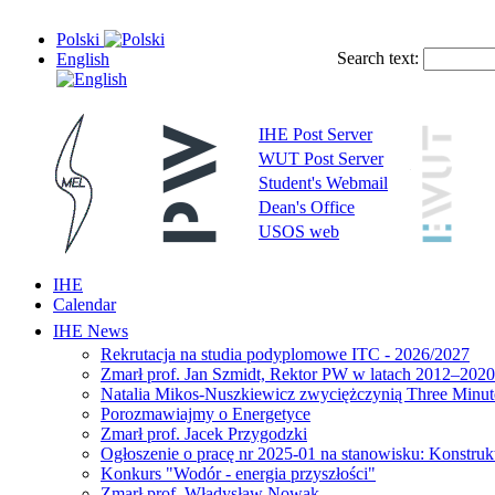
Polski
Search text:
English
IHE Post Server
WUT Post Server
Student's Webmail
Dean's Office
USOS web
IHE
Calendar
IHE News
Rekrutacja na studia podyplomowe ITC - 2026/2027
Zmarł prof. Jan Szmidt, Rektor PW w latach 2012–2020
Natalia Mikos-Nuszkiewicz zwyciężczynią Three Minute
Porozmawiajmy o Energetyce
Zmarł prof. Jacek Przygodzki
Ogłoszenie o pracę nr 2025-01 na stanowisku: Konstrukt
Konkurs "Wodór - energia przyszłości"
Zmarł prof. Władysław Nowak