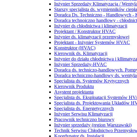
Inżynier Sprzedaży Klimatyzacja / Wentyl
Starszy specjalista ds. wymienników ciepł
Doradca Ds. Techniczno - Handlowych - 
Doradca technoiczno handlowy - chłodnict
Inżynier ds chłodnictwa i klimatyzacji
Projektant / Konstruktor HVAC
Inżynier ds. klimatyzacji przemysłowej
Projektant - Inżynier Systemów HVAC
Konstruktor (HVAC)
Kierownik ds. Klimatyzacji
Inżynier do działu chłodnictwa i kllimatyza
Inżynier Sprzedaży-HVAC
Doradca ds. techniczo-handlowych. Pompy
Doradca techniczno-handlowy ds. wentylacj
Specjalista ds. Systemów Krytycznych
Kierownik Produktu
Asystent projektanta
Specjalista ds. Eksploatacji Systemów H
Specjalista ds. Projektowania Układów 
Specjalista ds. Energetycznych
Inżynier Serwisu Klimatyzacji
Pracownik techniczno biurowy
Inżynier sprzedaży (region Warszawski)
Technik Serwisu Chłodnictwo Przemysło
Koordynator ds. Instalacji