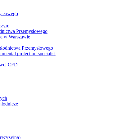
mysłowego
wczym
łodnictwa Przemysłowego
ra w Warszawie
 Chłodnictwa Przemysłowego
nmental protection specialist
iowej CFD
zych
hłodnicze
precyzyjna)