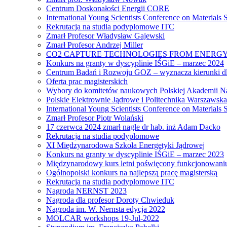
Centrum Doskonałości Energii CORE
International Young Scientists Conference on Materials
Rekrutacja na studia podyplomowe ITC
Zmarł Profesor Władysław Gajewski
Zmarł Profesor Andrzej Miller
CO2 CAPTURE TECHNOLOGIES FROM ENERGY
Konkurs na granty w dyscyplinie IŚGiE – marzec 2024
Centrum Badań i Rozwoju GOZ – wyznacza kierunki dl
Oferta prac magisterskich
Wybory do komitetów naukowych Polskiej Akademii N
Polskie Elektrownie Jądrowe i Politechnika Warszawska
International Young Scientists Conference on Materials
Zmarł Profesor Piotr Wolański
17 czerwca 2024 zmarł nagle dr hab. inż Adam Dacko
Rekrutacja na studia podyplomowe
XI Międzynarodowa Szkoła Energetyki Jądrowej
Konkurs na granty w dyscyplinie IŚGiE – marzec 2023
Międzynarodowy kurs letni poświęcony funkcjonowaniu s
Ogólnopolski konkurs na najlepszą pracę magisterską
Rekrutacja na studia podyplomowe ITC
Nagroda NERNST 2023
Nagroda dla profesor Doroty Chwieduk
Nagroda im. W. Nernsta edycja 2022
MOLCAR workshops 19-Jul-2022