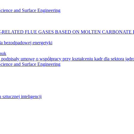
 Science and Surface Engineering
-RELATED FLUE GASES BASED ON MOLTEN CARBONATE 
a bezodpadowej energetyki
auk
 podpisały umowę o współpracy przy kształceniu kadr dla sektora jąd
 Science and Surface Engineering
ztucznej inteligencji