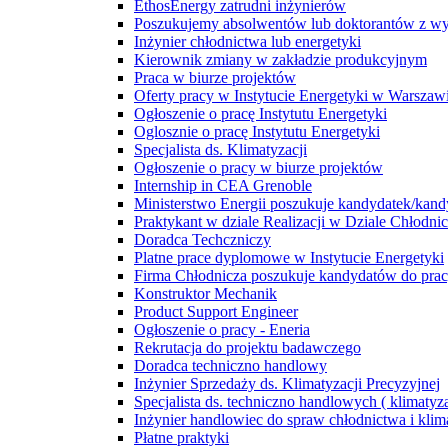
EthosEnergy zatrudni inżynierów
Poszukujemy absolwentów lub doktorantów z wyd
Inżynier chłodnictwa lub energetyki
Kierownik zmiany w zakładzie produkcyjnym
Praca w biurze projektów
Oferty pracy w Instytucie Energetyki w Warszaw
Ogłoszenie o pracę Instytutu Energetyki
Oglosznie o pracę Instytutu Energetyki
Specjalista ds. Klimatyzacji
Ogłoszenie o pracy w biurze projektów
Internship in CEA Grenoble
Ministerstwo Energii poszukuje kandydatek/kan
Praktykant w dziale Realizacji w Dziale Chłodn
Doradca Techczniczy
Platne prace dyplomowe w Instytucie Energetyki
Firma Chłodnicza poszukuje kandydatów do pra
Konstruktor Mechanik
Product Support Engineer
Ogłoszenie o pracy - Eneria
Rekrutacja do projektu badawczego
Doradca techniczno handlowy
Inżynier Sprzedaży ds. Klimatyzacji Precyzyjnej
Specjalista ds. techniczno handlowych ( klimatyza
Inżynier handlowiec do spraw chłodnictwa i klim
Płatne praktyki