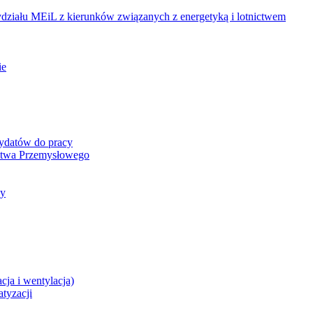
ziału MEiL z kierunków związanych z energetyką i lotnictwem
ie
dydatów do pracy
ictwa Przemysłowego
cy
cja i wentylacja)
atyzacji