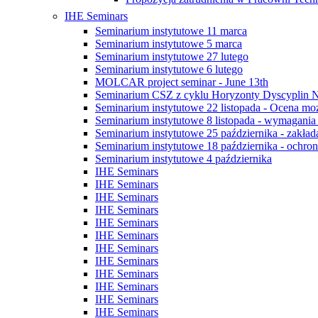
IHE Seminars
Seminarium instytutowe 11 marca
Seminarium instytutowe 5 marca
Seminarium instytutowe 27 lutego
Seminarium instytutowe 6 lutego
MOLCAR project seminar - June 13th
Seminarium CSZ z cyklu Horyzonty Dyscyplin 
Seminarium instytutowe 22 listopada - Ocena możli
Seminarium instytutowe 8 listopada - wymagani
Seminarium instytutowe 25 października - zakład
Seminarium instytutowe 18 października - ochrona
Seminarium instytutowe 4 października
IHE Seminars
IHE Seminars
IHE Seminars
IHE Seminars
IHE Seminars
IHE Seminars
IHE Seminars
IHE Seminars
IHE Seminars
IHE Seminars
IHE Seminars
IHE Seminars