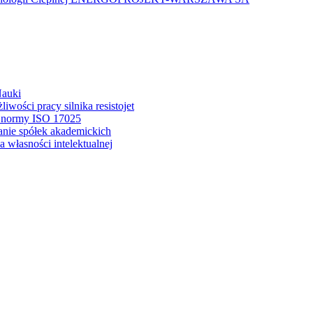
Nauki
wości pracy silnika resistojet
a normy ISO 17025
anie spółek akademickich
 własności intelektualnej