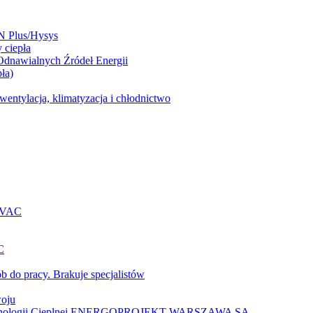
N Plus/Hysys
 ciepła
 Odnawialnych Źródeł Energii
ła)
entylacja, klimatyzacja i chłodnictwo
 HVAC
C
b do pracy. Brakuje specjalistów
woju
 Technologii Cieplnej ENERGOPROJEKT-WARSZAWA SA