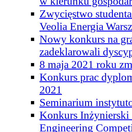
w kierunku gospodar
Zwycięstwo student
Veolia Energia Wars
Nowy konkurs na gr
zadeklarowali dyscy
8 maja 2021 roku zma
Konkurs prac dyplo
2021
Seminarium instytut
Konkurs Inżyniersk
Engineering Competi