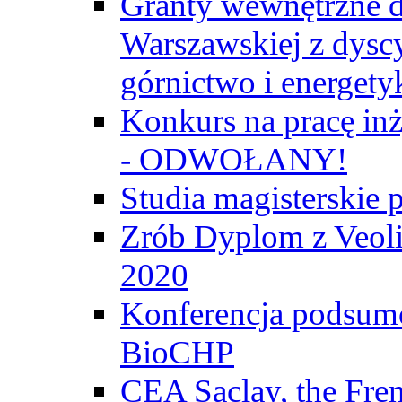
Granty wewnętrzne d
Warszawskiej z dyscy
górnictwo i energety
Konkurs na pracę inż
- ODWOŁANY!
Studia magisterski
Zrób Dyplom z Veoli
2020
Konferencja podsumo
BioCHP
CEA Saclay, the Fre