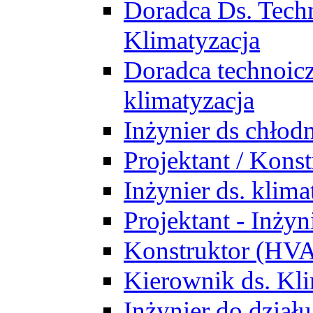
Doradca Ds. Tech
Klimatyzacja
Doradca technoic
klimatyzacja
Inżynier ds chłodn
Projektant / Kon
Inżynier ds. klim
Projektant - Inż
Konstruktor (HV
Kierownik ds. Kli
Inżynier do działu