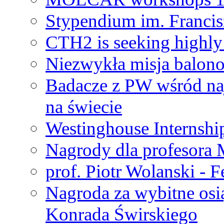
Stypendium im. Francis
CTH2 is seeking highly 
Niezwykła misja balon
Badacze z PW wśród na
na świecie
Westinghouse Internshi
Nagrody dla profesora
prof. Piotr Wolanski - 
Nagroda za wybitne osi
Konrada Świrskiego