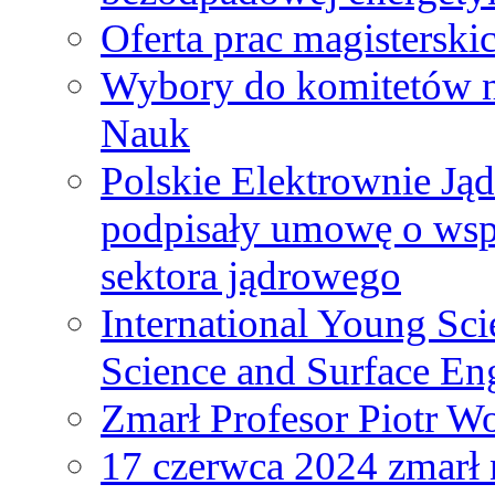
Oferta prac magisterski
Wybory do komitetów n
Nauk
Polskie Elektrownie Ją
podpisały umowę o wspó
sektora jądrowego
International Young Sci
Science and Surface En
Zmarł Profesor Piotr W
17 czerwca 2024 zmarł 