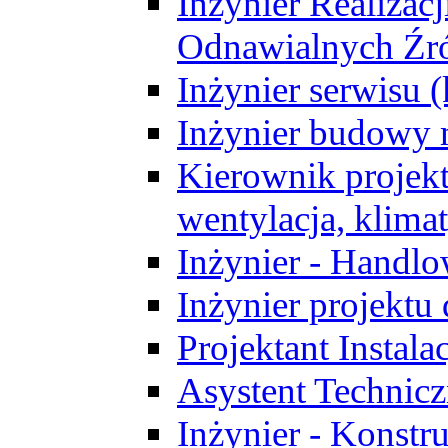
Inżynier Realizacj
Odnawialnych Źró
Inżynier serwisu 
Inżynier budowy 
Kierownik projek
wentylacja, klima
Inżynier - Handlo
Inżynier projektu
Projektant Instala
Asystent Technic
Inżynier - Konstr