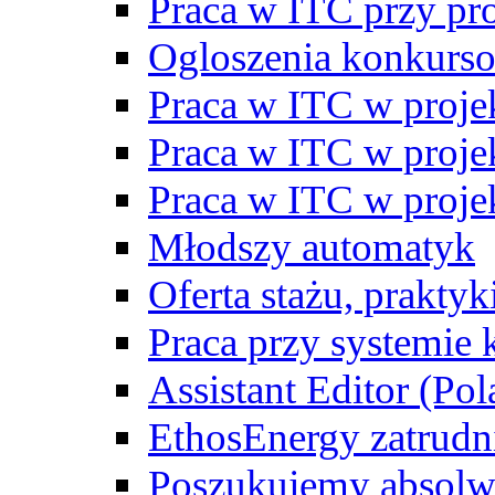
Praca w ITC przy p
Ogloszenia konkurs
Praca w ITC w proj
Praca w ITC w proj
Praca w ITC w proj
Młodszy automatyk
Oferta stażu, prakty
Praca przy systemie k
Assistant Editor (Pol
EthosEnergy zatrudn
Poszukujemy absolw