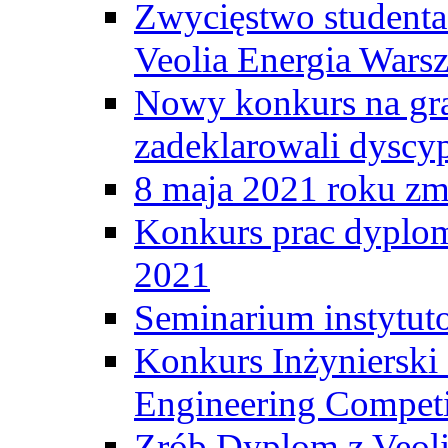
Zwycięstwo student
Veolia Energia Wars
Nowy konkurs na gr
zadeklarowali dyscy
8 maja 2021 roku zma
Konkurs prac dyplo
2021
Seminarium instytut
Konkurs Inżyniersk
Engineering Competi
Zrób Dyplom z Veoli