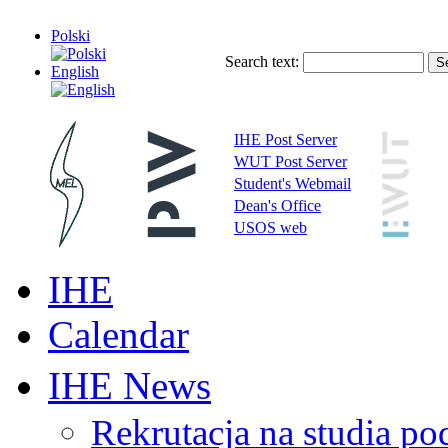
Polski
Search text:
English
IHE Post Server
WUT Post Server
Student's Webmail
Dean's Office
USOS web
IHE
Calendar
IHE News
Rekrutacja na studia 