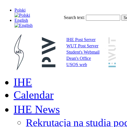
Polski
Search text:
English
IHE Post Server
WUT Post Server
Student's Webmail
Dean's Office
USOS web
IHE
Calendar
IHE News
Rekrutacja na studia 