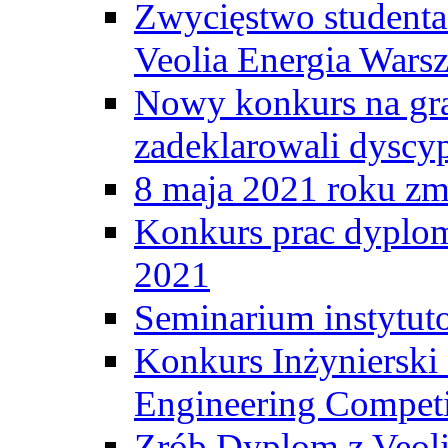
Zwycięstwo student
Veolia Energia Wars
Nowy konkurs na gr
zadeklarowali dyscy
8 maja 2021 roku zma
Konkurs prac dyplo
2021
Seminarium instytut
Konkurs Inżyniersk
Engineering Competi
Zrób Dyplom z Veoli