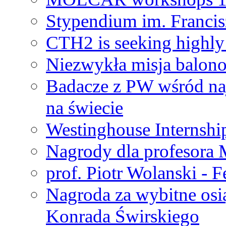
Stypendium im. Francis
CTH2 is seeking highly 
Niezwykła misja balon
Badacze z PW wśród na
na świecie
Westinghouse Internshi
Nagrody dla profesora
prof. Piotr Wolanski - 
Nagroda za wybitne osi
Konrada Świrskiego