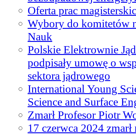
Oferta prac magisterski
Wybory do komitetów n
Nauk
Polskie Elektrownie Ją
podpisały umowę o wspó
sektora jądrowego
International Young Sci
Science and Surface En
Zmarł Profesor Piotr W
17 czerwca 2024 zmarł 