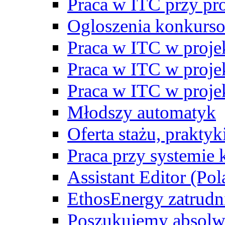
Praca w ITC przy p
Ogloszenia konkurs
Praca w ITC w proj
Praca w ITC w proj
Praca w ITC w proj
Młodszy automatyk
Oferta stażu, prakty
Praca przy systemie k
Assistant Editor (Pol
EthosEnergy zatrudn
Poszukujemy absolw