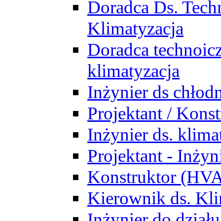
Doradca Ds. Tech
Klimatyzacja
Doradca technoic
klimatyzacja
Inżynier ds chłodn
Projektant / Kon
Inżynier ds. klim
Projektant - Inż
Konstruktor (HV
Kierownik ds. Kli
Inżynier do działu