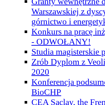
Granty wewnętrzne d
Warszawskiej z dyscy
górnictwo i energety
Konkurs na pracę inż
- ODWOŁANY!
Studia magisterski
Zrób Dyplom z Veoli
2020
Konferencja podsumo
BioCHP
CEA Saclay, the Fre