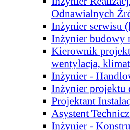
Inżynier Realizacj
Odnawialnych Źró
Inżynier serwisu 
Inżynier budowy 
Kierownik projek
wentylacja, klima
Inżynier - Handlo
Inżynier projektu
Projektant Instala
Asystent Technic
Inżynier - Konstr