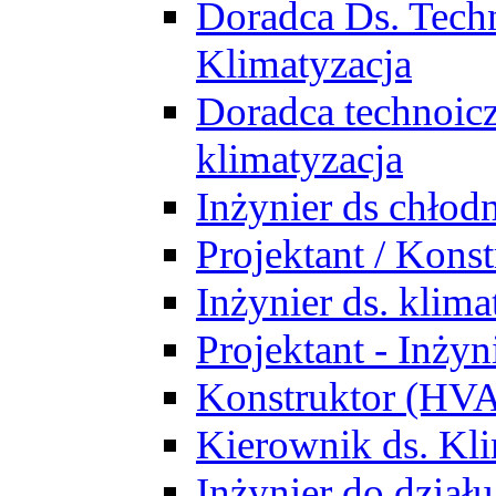
Doradca Ds. Tech
Klimatyzacja
Doradca technoic
klimatyzacja
Inżynier ds chłodn
Projektant / Kon
Inżynier ds. klim
Projektant - Inż
Konstruktor (HV
Kierownik ds. Kli
Inżynier do działu