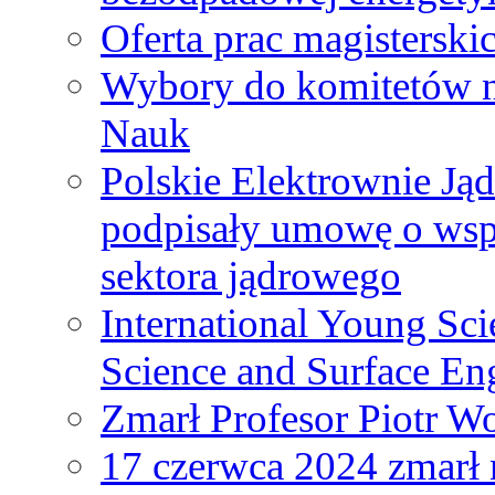
Oferta prac magisterski
Wybory do komitetów n
Nauk
Polskie Elektrownie Ją
podpisały umowę o wspó
sektora jądrowego
International Young Sci
Science and Surface En
Zmarł Profesor Piotr W
17 czerwca 2024 zmarł 