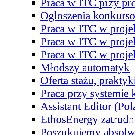
Praca w ITC przy p
Ogloszenia konkurs
Praca w ITC w proj
Praca w ITC w proj
Praca w ITC w proj
Młodszy automatyk
Oferta stażu, prakty
Praca przy systemie k
Assistant Editor (Pol
EthosEnergy zatrudn
Poszukujemy absolw