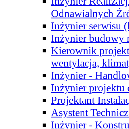
Inżynier Realizacj
Odnawialnych Źró
Inżynier serwisu 
Inżynier budowy 
Kierownik projek
wentylacja, klima
Inżynier - Handlo
Inżynier projektu
Projektant Instala
Asystent Technic
Inżynier - Konstr