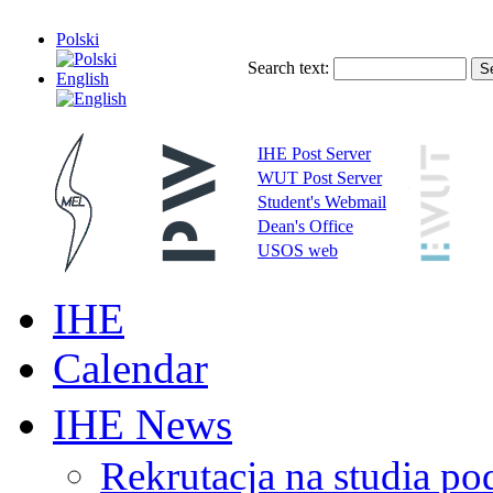
Polski
Search text:
English
IHE Post Server
WUT Post Server
Student's Webmail
Dean's Office
USOS web
IHE
Calendar
IHE News
Rekrutacja na studia 