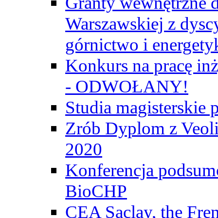
Granty wewnętrzne d
Warszawskiej z dyscy
górnictwo i energety
Konkurs na pracę inż
- ODWOŁANY!
Studia magisterski
Zrób Dyplom z Veoli
2020
Konferencja podsumo
BioCHP
CEA Saclay, the Fre