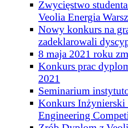
Zwycięstwo student
Veolia Energia Wars
Nowy konkurs na gr
zadeklarowali dyscy
8 maja 2021 roku zma
Konkurs prac dyplo
2021
Seminarium instytut
Konkurs Inżyniersk
Engineering Competi
Zrób Dyplom z Veoli