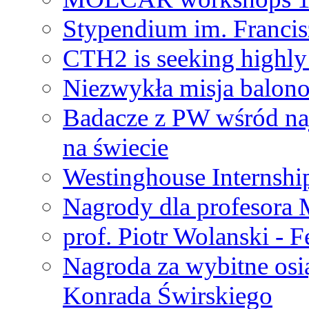
Stypendium im. Francis
CTH2 is seeking highly 
Niezwykła misja balon
Badacze z PW wśród na
na świecie
Westinghouse Internshi
Nagrody dla profesora
prof. Piotr Wolanski - 
Nagroda za wybitne osi
Konrada Świrskiego