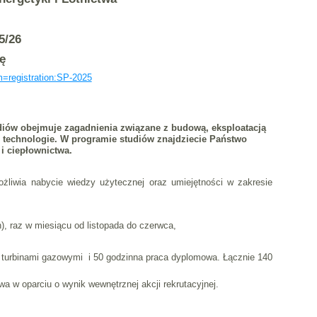
5/26
ę
m=registration:SP-2025
diów obejmuje zagadnienia związane z budową, eksploatacją
e technologie. W programie studiów znajdziecie Państwo
i ciepłownictwa.
liwia nabycie wiedzy użytecznej oraz umiejętności w zakresie
), raz w miesiącu od listopada do czerwca,
z turbinami gazowymi i 50 godzinna praca dyplomowa. Łącznie 140
 w oparciu o wynik wewnętrznej akcji rekrutacyjnej.