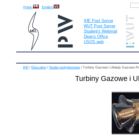
Polski
English
IHE Post Server
WUT Post Server
Student's Webmail
Dean's Office
USOS web
IHE
Calendar
IHE News
About
Employees
IHE
/
Education
/
Studia podyplomowe
/
Turbiny Gazowe i Układy Gazowo-P
Turbiny Gazowe i 