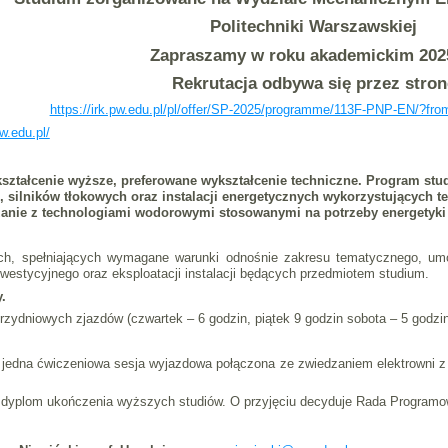
Politechniki Warszawskiej
Zapraszamy w roku akademickim 202
Rekrutacja odbywa się przez stron
https://irk.pw.edu.pl/pl/offer/SP-2025/programme/113F-PNP-EN/?fro
pw.edu.pl/
ztałcenie wyższe, preferowane wykształcenie techniczne. Program stu
 silników tłokowych oraz instalacji energetycznych wykorzystujących t
zanie z technologiami wodorowymi stosowanymi na potrzeby energetyki 
h, spełniających wymagane warunki odnośnie zakresu tematycznego, umoż
inwestycyjnego oraz eksploatacji instalacji będących przedmiotem studium.
.
rzydniowych zjazdów (czwartek – 6 godzin, piątek 9 godzin sobota – 5 godzin
ie jedna ćwiczeniowa sesja wyjazdowa połączona ze zwiedzaniem elektrowni 
t dyplom ukończenia wyższych studiów. O przyjęciu decyduje Rada Programowa