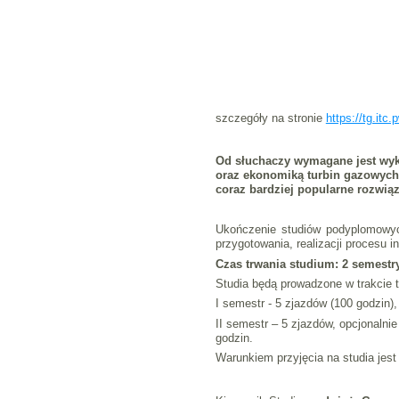
szczegóły na stronie
https://tg.itc.
Od słuchaczy wymagane jest wyks
oraz ekonomiką turbin gazowych,
coraz bardziej popularne rozwią
Ukończenie studiów podyplomowyc
przygotowania, realizacji procesu 
Czas trwania studium: 2 semestry
Studia będą prowadzone w trakcie t
I semestr - 5 zjazdów (100 godzin),
II semestr – 5 zjazdów, opcjonaln
godzin.
Warunkiem przyjęcia na studia jes