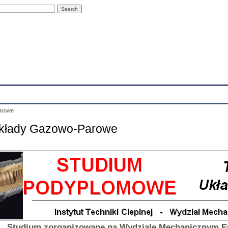
Education
Research
Projects
Archives
IT
Links
In
arowe
Układy Gazowo-Parowe
Studium zorganizowane
na Wydziale Mechanicznym En