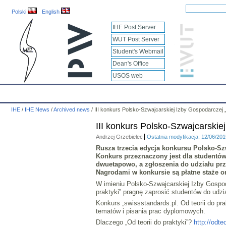
Polski
English
IHE Post Server
WUT Post Server
Student's Webmail
Dean's Office
USOS web
IHE
Calendar
IHE News
About
Employees
Educatio
IHE
/
IHE News
/
Archived news
/
III konkurs Polsko-Szwajcarskiej Izby Gospodarczej „s
III konkurs Polsko-Szwajcarskiej
Andrzej Grzebielec
Ostatnia modyfikacja: 12/06/20
Rusza trzecia edycja konkursu Polsko-Szw
Konkurs przeznaczony jest dla studentów
dwuetapowo, a zgłoszenia do udziału pr
Nagrodami w konkursie są płatne staże o
W imieniu Polsko-Szwajcarskiej Izby Gospoda
praktyki” pragnę zaprosić studentów do udział
Konkurs „swissstandards.pl. Od teorii do pra
tematów i pisania prac dyplomowych.
Dlaczego „Od teorii do praktyki”?
http://odte