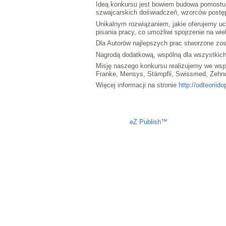
Ideą konkursu jest bowiem budowa pomostu p
szwajcarskich doświadczeń, wzorców postępo
Unikalnym rozwiązaniem, jakie oferujemy u
pisania pracy, co umożliwi spojrzenie na w
Dla Autorów najlepszych prac stworzone z
Nagrodą dodatkową, wspólną dla wszystkich
Misję naszego konkursu realizujemy we wspó
Franke, Mensys, Stämpfli, Swissmed, Zehnd
Więcej informacji na stronie
http://odteoriido
Liczba osób oglądających stronę: 1326
eZ Publish™
CMS © 2009 ITC, 