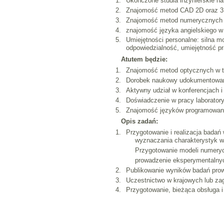
Ukończone studia inżynierskie n
Znajomość metod CAD 2D oraz 3D,
Znajomość metod numerycznych w 
znajomość języka angielskiego w
Umiejętności personalne: silna m
odpowiedzialność, umiejętność p
Atutem będzie:
Znajomość metod optycznych w t
Dorobek naukowy udokumentowany
Aktywny udział w konferencjach 
Doświadczenie w pracy laboratory
Znajomość języków programowania
Opis zadań:
Przygotowanie i realizacja badań 
wyznaczania charakterystyk w
Przygotowanie modeli numery
prowadzenie eksperymentalnyc
Publikowanie wyników badań prow
Uczestnictwo w krajowych lub za
Przygotowanie, bieżąca obsługa 