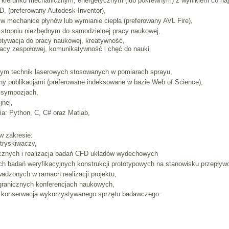
a kierunku mechanicznym, energetycznym (lub pokrewnym) z wynikiem co na
 (preferowany Autodesk Inventor),
mechanice płynów lub wymianie ciepła (preferowany AVL Fire),
 stopniu niezbędnym do samodzielnej pracy naukowej,
otywacja do pracy naukowej, kreatywność,
racy zespołowej, komunikatywność i chęć do nauki.
ym technik laserowych stosowanych w pomiarach sprayu,
 publikacjami (preferowane indeksowane w bazie Web of Science),
i sympozjach,
jnej,
: Python, C, C# oraz Matlab,
w zakresie:
tryskiwaczy,
cznych i realizacja badań CFD układów wydechowych
h badań weryfikacyjnych konstrukcji prototypowych na stanowisku przepły
adzonych w ramach realizacji projektu,
granicznych konferencjach naukowych,
i konserwacja wykorzystywanego sprzętu badawczego.