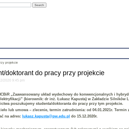
Education
Research
Projects
Archives
IT
Links
In
rzy projekcie
/doktorant do pracy przy projekcie
/12/2020 9:45 pm
NCBiR „
Zaawansowany układ wydechowy do konwencjonalnych i hybryd
ektryfikacji
” (kierownik: dr inż. Łukasz Kapusta) w Zakładzie Silników 
nictwa
poszukujemy studenta/doktoranta do pracy przy tym projekcie
.
ieło lub umowa – zlecenie
, termin zatrudnienia: od 04.01.2021r. Termin
ać na adres:
lukasz.kapusta@pw.edu.pl
do
15.12.2020r
.