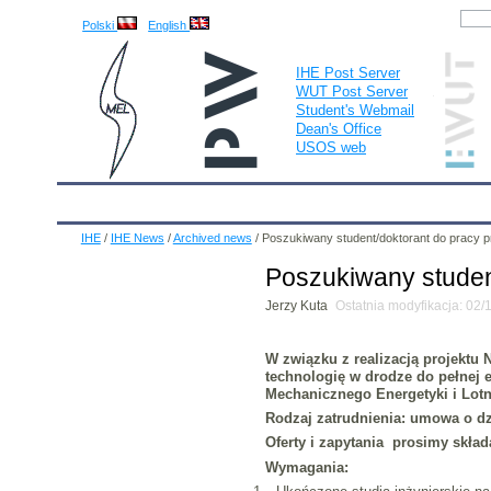
Polski
English
IHE Post Server
WUT Post Server
Student's Webmail
Dean's Office
USOS web
IHE
Calendar
IHE News
About
Employees
IHE
/
IHE News
/
Archived news
/
Poszukiwany student/doktorant do pracy p
Poszukiwany student
Jerzy Kuta
Ostatnia modyfikacja: 02
W związku z realizacją projektu 
technologię w drodze do pełnej el
Mechanicznego Energetyki i Lot
Rodzaj zatrudnienia:
umowa o dz
Oferty i zapytania prosimy skład
Wymagania: