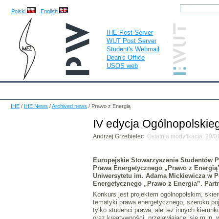
Polski
English
IHE Post Server
WUT Post Server
Student's Webmail
Dean's Office
USOS web
IHE
Calendar
IHE News
About
Employees
Educatio
IHE
/
IHE News
/
Archived news
/
Prawo z Energią
IV edycja Ogólnopolski
Andrzej Grzebielec
Ostatnia modyfikacja: 20/
Europejskie Stowarzyszenie Studentów P
Prawa Energetycznego „Prawo z Energią”,
Uniwersytetu im. Adama Mickiewicza w P
Energetycznego „Prawo z Energia”. Part
Konkurs jest projektem ogólnopolskim, ski
tematyki prawa energetycznego, szeroko poję
tylko studenci prawa, ale też innych kieru
oraz kreatywności, przejawiającej się m.in.