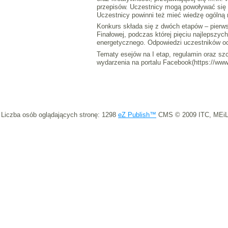
przepisów. Uczestnicy mogą powoływać się n
Uczestnicy powinni też mieć wiedzę ogólną 
Konkurs składa się z dwóch etapów – pierws
Finałowej, podczas której pięciu najlepszy
energetycznego. Odpowiedzi uczestników o
Tematy esejów na I etap, regulamin oraz sz
wydarzenia na portalu Facebook(https://ww
Liczba osób oglądających stronę: 1298
eZ Publish™
CMS © 2009 ITC, MEiL