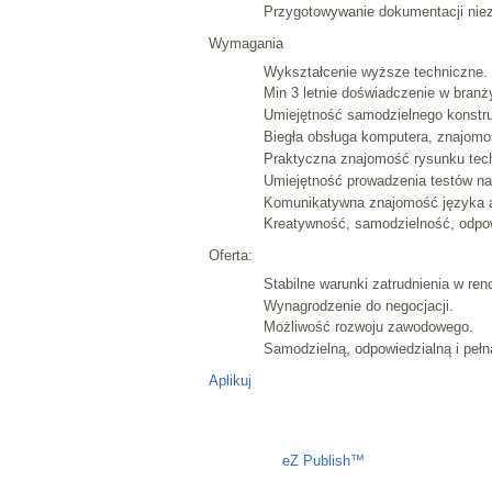
Przygotowywanie dokumentacji nie
Wymagania
Wykształcenie wyższe techniczne.
Min 3 letnie doświadczenie w branż
Umiejętność samodzielnego konstr
Biegła obsługa komputera, znajomo
Praktyczna znajomość rysunku tec
Umiejętność prowadzenia testów na
Komunikatywna znajomość języka an
Kreatywność, samodzielność, odpow
Oferta:
Stabilne warunki zatrudnienia w ren
Wynagrodzenie do negocjacji.
Możliwość rozwoju zawodowego.
Samodzielną, odpowiedzialną i peł
Aplikuj
Liczba osób oglądających stronę: 1272
eZ Publish™
CMS © 2009 ITC, 