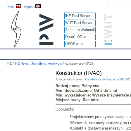
Polski
English
IHE Post Server
WUT Post Server
Student's Webmail
Dean's Office
USOS web
IHE
Calendar
IHE News
About
Employees
Educatio
IHE
/
IHE News
/
Job offers
/
Archiwum
/
Konstruktor (HVAC)
Konstruktor (HVAC)
Andrzej Grzebielec
Ostatnia modyfikacja: 26/07/20
Rodzaj pracy: Pełny etat
Min. doświadczenie: Od 3 do 5 lat
Min. wykształcenie: Wyższe inżynierskie (
Miejsce pracy: Racibórz
Obowiązki:
Projektowanie prototypów nowych u
Wprowadzanie nowych rozwiązań i u
Kontakt z dostawcami maszyn i urz