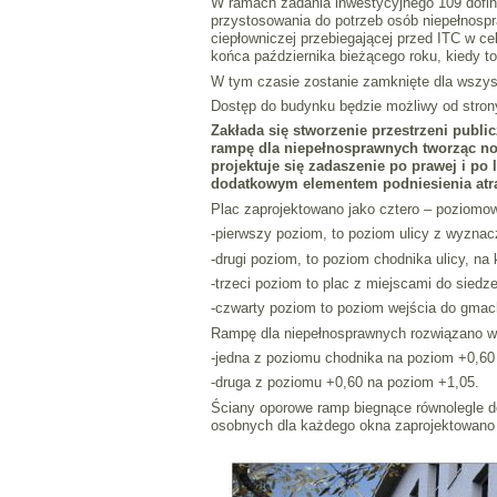
W ramach zadania inwestycyjnego 109 dofin
przystosowania do potrzeb osób niepełnos
ciepłowniczej przebiegającej przed ITC w c
końca października bieżącego roku, kiedy t
W tym czasie zostanie zamknięte dla wszys
Dostęp do budynku będzie możliwy od strony
Zakłada się stworzenie przestrzeni publ
rampę dla niepełnosprawnych tworząc no
projektuje się zadaszenie po prawej i po 
dodatkowym elementem podniesienia atrak
Plac zaprojektowano jako cztero – poziomo
-pierwszy poziom, to poziom ulicy z wyzna
-drugi poziom, to poziom chodnika ulicy, n
-trzeci poziom to plac z miejscami do siedze
-czwarty poziom to poziom wejścia do gmac
Rampę dla niepełnosprawnych rozwiązano w
-jedna z poziomu chodnika na poziom +0,60
-druga z poziomu +0,60 na poziom +1,05.
Ściany oporowe ramp biegnące równolegle do
osobnych dla każdego okna zaprojektowano po