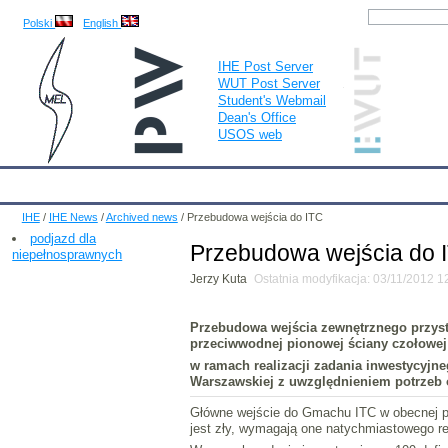
Polski
English
IHE Post Server
WUT Post Server
Student's Webmail
Dean's Office
USOS web
IHE
Calendar
IHE News
About
Employees
Educatio
IHE
/
IHE News
/
Archived news
/
Przebudowa wejścia do ITC
podjazd dla
Przebudowa wejścia do 
niepełnosprawnych
Jerzy Kuta
Ostatnia modyfikacja: 03/11/2012 
Przebudowa wejścia zewnętrznego przyst
przeciwwodnej pionowej ściany czołow
w ramach realizacji zadania inwestycyjn
Warszawskiej z uwzględnieniem potrzeb
Główne wejście do Gmachu ITC w obecnej p
jest zły, wymagają one natychmiastowego r