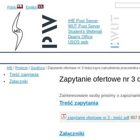
Polski
English
IHE Post Server
WUT Post Server
Student's Webmail
Dean's Office
USOS web
IHE
Calendar
IHE News
About
Employees
Educatio
IHE
/
Projects
/
GeoRura
/
Zapytanie ofertowe nr 3 dotyczące zatrudnienia pracownik
Treść zapytania
Zapytanie ofertowe nr 3
Załączniki
Zainteresowane osoby prosimy o zapoznanie s
Treść zapytania
zapytanie ofertowe nr 3 - treść.pdf
807.
Załączniki