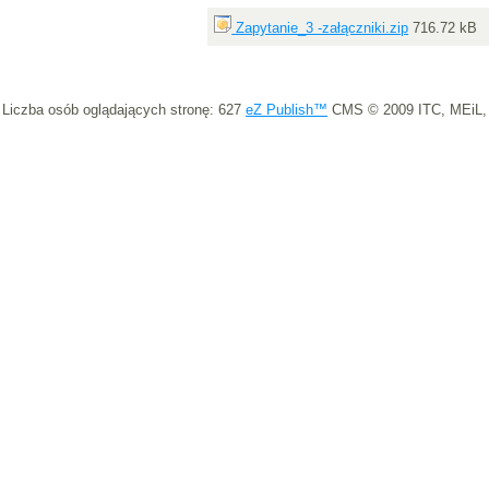
Zapytanie_3 -załączniki.zip
716.72 kB
Liczba osób oglądających stronę: 627
eZ Publish™
CMS © 2009 ITC, MEiL,