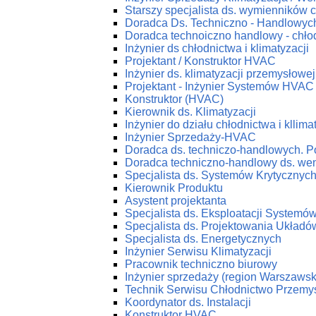
Starszy specjalista ds. wymienników c
Doradca Ds. Techniczno - Handlowych
Doradca technoiczno handlowy - chłod
Inżynier ds chłodnictwa i klimatyzacji
Projektant / Konstruktor HVAC
Inżynier ds. klimatyzacji przemysłowej
Projektant - Inżynier Systemów HVAC
Konstruktor (HVAC)
Kierownik ds. Klimatyzacji
Inżynier do działu chłodnictwa i kllima
Inżynier Sprzedaży-HVAC
Doradca ds. techniczo-handlowych. P
Doradca techniczno-handlowy ds. wenty
Specjalista ds. Systemów Krytycznyc
Kierownik Produktu
Asystent projektanta
Specjalista ds. Eksploatacji System
Specjalista ds. Projektowania Ukła
Specjalista ds. Energetycznych
Inżynier Serwisu Klimatyzacji
Pracownik techniczno biurowy
Inżynier sprzedaży (region Warszawsk
Technik Serwisu Chłodnictwo Przemy
Koordynator ds. Instalacji
Konstruktor HVAC