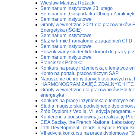
Wiesław Mariusz Różacki
Seminarium instytutowe 23 lutego
Seminarium „Gospodarka Obiegu Zamknięt
Seminarium instytutowe
Granty wewnętrzne 2021 dla pracowników Pol
Energetyka (IŚGiE)
Seminarium instytutowe
Staż w firmie Framatome z zagadnień CFD
Seminarium instytutowe
Poszukiwany student/doktorant do pracy prz
Seminarium instytutowe
Franciszek Pchełka
Konkurs na pracę inżynierską o tematyce 
Konto na portalu pracowniczym SAP
Naruszenie ochrony danych osobowych na
HARMONOGRAM ZAJĘĆ ZDALNYCH ITC
Granty wewnętrzne dla pracowników Politech
energetyka
Konkurs na pracę inżynierską o tematyce 
Studia magisterskie podwójnego dyplomow
Zrób Dyplom z Veolią, VII edycja programu 
Konferencja podsumowująca realizację Pro
CEA Saclay, the French National Laboratory
11th Development Trends in Space Propuls
VII edycja konkursu na prace dyplomowe "Swi