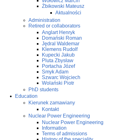
Wołowicz Marcin
Żbikowski Mateusz
Aktualności
Administration
Retired or collaborators
Anglart Henryk
Domański Roman
Jędral Waldemar
Klemens Rudolf
Kupecki Jakub
Pluta Zbysław
Portacha Józef
Smyk Adam
Szwarc Wojciech
Wolański Piotr
PhD students
Education
Kierunek zamawiany
Kontakt
Nuclear Power Engineering
Nuclear Power Engineering
Information
Terms of admissions
History of the speciality