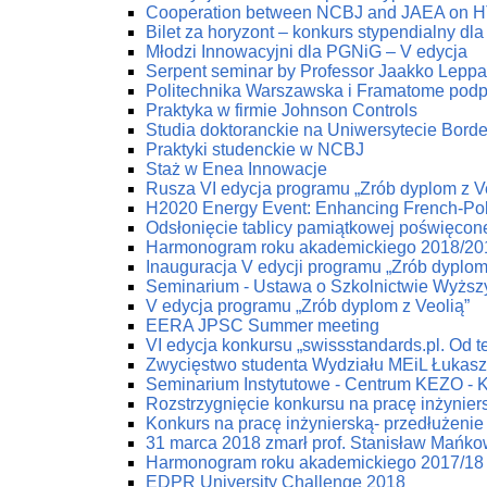
Cooperation between NCBJ and JAEA on HTG
Bilet za horyzont – konkurs stypendialny dla
Młodzi Innowacyjni dla PGNiG – V edycja
Serpent seminar by Professor Jaakko Lepp
Politechnika Warszawska i Framatome podp
Praktyka w firmie Johnson Controls
Studia doktoranckie na Uniwersytecie Bord
Praktyki studenckie w NCBJ
Staż w Enea Innowacje
Rusza VI edycja programu „Zrób dyplom z V
H2020 Energy Event: Enhancing French-Poli
Odsłonięcie tablicy pamiątkowej poświęco
Harmonogram roku akademickiego 2018/20
Inauguracja V edycji programu „Zrób dyplom
Seminarium - Ustawa o Szkolnictwie Wyżs
V edycja programu „Zrób dyplom z Veolią”
EERA JPSC Summer meeting
VI edycja konkursu „swissstandards.pl. Od teo
Zwycięstwo studenta Wydziału MEiL Łukas
Seminarium Instytutowe - Centrum KEZO - 
Rozstrzygnięcie konkursu na pracę inżynier
Konkurs na pracę inżynierską- przedłużenie 
31 marca 2018 zmarł prof. Stanisław Mańko
Harmonogram roku akademickiego 2017/18
EDPR University Challenge 2018