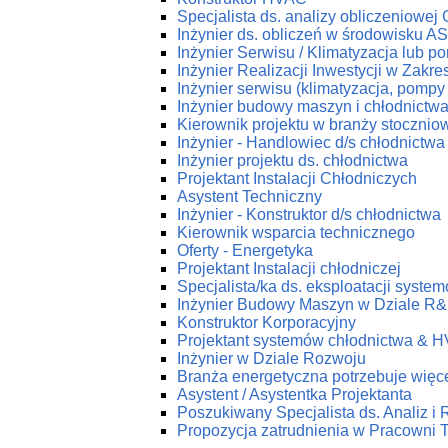
Specjalista ds. analizy obliczeniowej
Inżynier ds. obliczeń w środowisku 
Inżynier Serwisu / Klimatyzacja lub p
Inżynier Realizacji Inwestycji w Zakr
Inżynier serwisu (klimatyzacja, pompy 
Inżynier budowy maszyn i chłodnictw
Kierownik projektu w branży stoczniow
Inżynier - Handlowiec d/s chłodnictwa
Inżynier projektu ds. chłodnictwa
Projektant Instalacji Chłodniczych
Asystent Techniczny
Inżynier - Konstruktor d/s chłodnictwa
Kierownik wsparcia technicznego
Oferty - Energetyka
Projektant Instalacji chłodniczej
Specjalista/ka ds. eksploatacji syst
Inżynier Budowy Maszyn w Dziale R
Konstruktor Korporacyjny
Projektant systemów chłodnictwa & 
Inżynier w Dziale Rozwoju
Branża energetyczna potrzebuje więce
Asystent / Asystentka Projektanta
Poszukiwany Specjalista ds. Analiz i
Propozycja zatrudnienia w Pracow