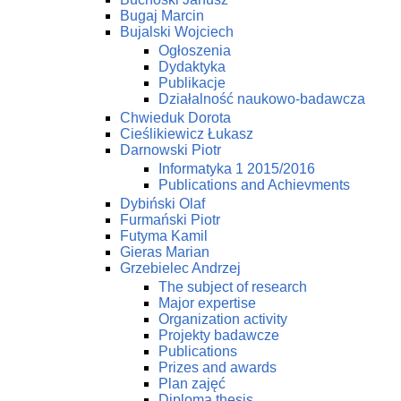
Bugaj Marcin
Bujalski Wojciech
Ogłoszenia
Dydaktyka
Publikacje
Działalność naukowo-badawcza
Chwieduk Dorota
Cieślikiewicz Łukasz
Darnowski Piotr
Informatyka 1 2015/2016
Publications and Achievments
Dybiński Olaf
Furmański Piotr
Futyma Kamil
Gieras Marian
Grzebielec Andrzej
The subject of research
Major expertise
Organization activity
Projekty badawcze
Publications
Prizes and awards
Plan zajęć
Diploma thesis