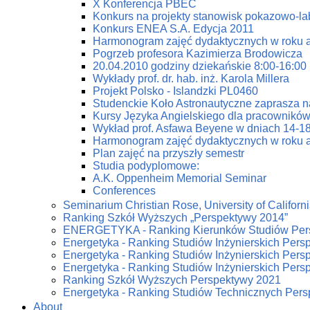
X Konferencja PBEC
Konkurs na projekty stanowisk pokazowo-la
Konkurs ENEA S.A. Edycja 2011
Harmonogram zajęć dydaktycznych w roku 
Pogrzeb profesora Kazimierza Brodowicza
20.04.2010 godziny dziekańskie 8:00-16:00
Wykłady prof. dr. hab. inż. Karola Millera
Projekt Polsko - Islandzki PL0460
Studenckie Koło Astronautyczne zaprasza n
Kursy Języka Angielskiego dla pracowników
Wykład prof. Asfawa Beyene w dniach 14-18
Harmonogram zajęć dydaktycznych w roku 
Plan zajęć na przyszły semestr
Studia podyplomowe:
A.K. Oppenheim Memorial Seminar
Conferences
Seminarium Christian Rose, University of Californi
Ranking Szkół Wyższych „Perspektywy 2014”
ENERGETYKA - Ranking Kierunków Studiów Per
Energetyka - Ranking Studiów Inżynierskich Pers
Energetyka - Ranking Studiów Inżynierskich Pers
Energetyka - Ranking Studiów Inżynierskich Pers
Ranking Szkół Wyższych Perspektywy 2021
Energetyka - Ranking Studiów Technicznych Per
About