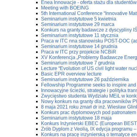
Enea Innowacje - oferta stażu dla studentów 
Meeting with BOEING
5th International Conference “Innovative Mat
Seminarium instytutowe 5 kwietnia
Seminarium instytutowe 29 marca
Konkurs na granty badawcze z dyscypliny I
Seminarium instytutowe 11 stycznia
Praca w ITC nna stanowisku POST-DOC (ad
Seminarium instytutowe 14 grudnia
Praca w ITC przy projekcie NCBiR
XV Konferencja „Problemy Badawcze Energe
Seminarium instytutowe 7 grudnia
Lecture “Evolution of US civil light water nu
Basic EPR overview lecture
Seminarium instytutowe 26 października
Fellowship Programme seeks to inspire and 
Innowacyjne ścieżki, strategie i polityka tr
Zwycięstwo studenta Wydziału MEiL w konk
Nowy konkurs na granty dla pracowników PW
8 maja 2021 roku zmarł dr inż. Wiesław Glin
Konkurs prac dyplomowych pod patronatem
Seminarium instytutowe 18 maja
Konkurs Inżynierski EBEC (European BEST 
Zrób Dyplom z Veolią, IX edycja programu 
Konkurs na pracę inzynierską o tematyce en