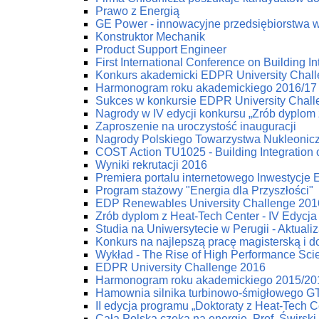
Prawo z Energią
GE Power - innowacyjne przedsiębiorstwa w 
Konstruktor Mechanik
Product Support Engineer
First International Conference on Building
Konkurs akademicki EDPR University Chal
Harmonogram roku akademickiego 2016/17
Sukces w konkursie EDPR University Chal
Nagrody w IV edycji konkursu „Zrób dyplom 
Zaproszenie na uroczystość inauguracji
Nagrody Polskiego Towarzystwa Nukleonic
COST Action TU1025 - Building Integration 
Wyniki rekrutacji 2016
Premiera portalu internetowego Inwestycje
Program stażowy "Energia dla Przyszłości"
EDP Renewables University Challenge 2016
Zrób dyplom z Heat-Tech Center - IV Edycja
Studia na Uniwersytecie w Perugii - Aktuali
Konkurs na najlepszą pracę magisterską i d
Wykład - The Rise of High Performance Scien
EDPR University Challenge 2016
Harmonogram roku akademickiego 2015/20
Hamownia silnika turbinowo-śmigłowego G
II edycja programu „Doktoraty z Heat-Tech C
Cała Polska czeka na energię. Prof. Świrski