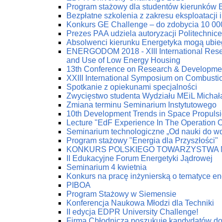
Program stażowy dla studentów kierunków 
Bezpłatne szkolenia z zakresu eksploatacji 
Konkurs GE Challenge – do zdobycia 10 00
Prezes PAA udziela autoryzacji Politechnic
Absolwenci kierunku Energetyka mogą ubie
ENERGODOM 2018 - XIII International Resea
and Use of Low Energy Housing
13th Conference on Research & Developmen
XXIII International Symposium on Combust
Spotkanie z opiekunami specjalności
Zwycięstwo studenta Wydziału MEiL Michał
Zmiana terminu Seminarium Instytutowego
10th Development Trends in Space Propuls
Lecture "EdF Experience In The Operation Of
Seminarium technologiczne „Od nauki do w
Program stażowy "Energia dla Przyszłości"
KONKURS POLSKIEGO TOWARZYSTWA 
II Edukacyjne Forum Energetyki Jądrowej
Seminarium 4 kwietnia
Konkurs na pracę inżynierską o tematyce en
PIBOA
Program Stażowy w Siemensie
Konferencja Naukowa Młodzi dla Techniki
II edycja EDPR University Challenge!
Firma Chłodnicza poszukuje kandydatów do