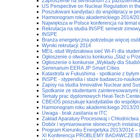
Zaproszenie na seminarium 21 październik
US Perspective on Nuclear Regulation in th
Poszukiwani kandydaci do współpracy w pr
Harmonogram roku akademickiego 2014/20
Największa w Polsce konferencja na temat e
Rekrutacja na studia INSPE semestr zimow
INSPE
Branża energetyczna potrzebuje więcej osób
Wyniki rekrutacji 2014
MEiL-stud Wydziałowa sieć Wi-Fi dla stude
Ogłoszenie o otwarciu konkursu „Staż u Pr
Ogłoszenie o konkursie „Wykłady dla Studi
Seminarium EERA JP Smart Cities
Katastrofa w Fukushima - spotkanie z byłym
INSPE - stypendia i staże badawczo-nauko
Zapisy na studia Innovative Nuclear and Su
Spotkanie ze studentami zainteresowanymi
Tematy prac dyplomowych Heat-Tech Cente
CBEiOŚ poszukuje kandydatów do współpr
Harmonogram roku akademickiego 2013/20
Uwaga - brak zasilania w ITC
Zakład Aparatury Procesowaj i Chłodnictwa 
Dobór i wymiarowanie słonecznych instala
Program Kierunku Energetyka 2013/2014 – s
XI Konferencja PROBLEMY BADAWCZE 