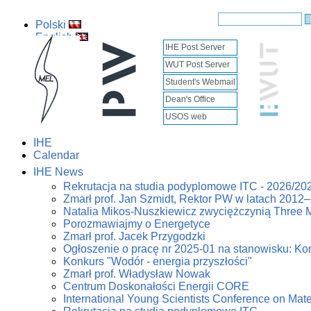
Polski
English
IHE Post Server
WUT Post Server
Student's Webmail
Dean's Office
USOS web
IHE
Calendar
IHE News
Rekrutacja na studia podyplomowe ITC - 2026/20
Zmarł prof. Jan Szmidt, Rektor PW w latach 2012
Natalia Mikos-Nuszkiewicz zwyciężczynią Three 
Porozmawiajmy o Energetyce
Zmarł prof. Jacek Przygodzki
Ogłoszenie o pracę nr 2025-01 na stanowisku: Kon
Konkurs "Wodór - energia przyszłości"
Zmarł prof. Władysław Nowak
Centrum Doskonałości Energii CORE
International Young Scientists Conference on Mat