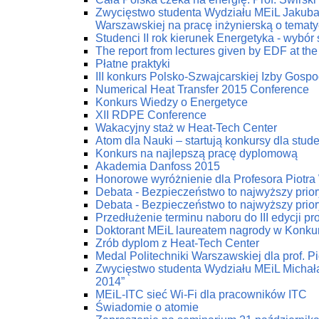
Zwycięstwo studenta Wydziału MEiL Jakuba 
Warszawskiej na pracę inżynierską o tematy
Studenci II rok kierunek Energetyka - wybór
The report from lectures given by EDF at the
Płatne praktyki
III konkurs Polsko-Szwajcarskiej Izby Gospod
Numerical Heat Transfer 2015 Conference
Konkurs Wiedzy o Energetyce
XII RDPE Conference
Wakacyjny staż w Heat-Tech Center
Atom dla Nauki – startują konkursy dla stu
Konkurs na najlepszą pracę dyplomową
Akademia Danfoss 2015
Honorowe wyróżnienie dla Profesora Piotr
Debata - Bezpieczeństwo to najwyższy prior
Debata - Bezpieczeństwo to najwyższy prior
Przedłużenie terminu naboru do III edycji p
Doktorant MEiL laureatem nagrody w Konku
Zrób dyplom z Heat-Tech Center
Medal Politechniki Warszawskiej dla prof. P
Zwycięstwo studenta Wydziału MEiL Michał
2014”
MEiL-ITC sieć Wi-Fi dla pracowników ITC
Świadomie o atomie