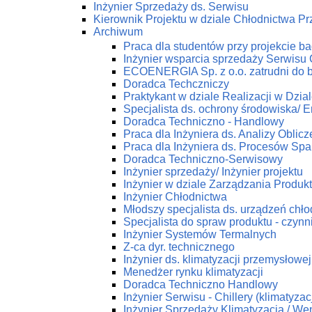
Inżynier Sprzedaży ds. Serwisu
Kierownik Projektu w dziale Chłodnictwa 
Archiwum
Praca dla studentów przy projekcie 
Inżynier wsparcia sprzedaży Serwis
ECOENERGIA Sp. z o.o. zatrudni do 
Doradca Techczniczy
Praktykant w dziale Realizacji w Dz
Specjalista ds. ochrony środowiska/ En
Doradca Techniczno - Handlowy
Praca dla Inżyniera ds. Analizy Obli
Praca dla Inżyniera ds. Procesów Spa
Doradca Techniczno-Serwisowy
Inżynier sprzedaży/ Inżynier projektu
Inżynier w dziale Zarządzania Produk
Inżynier Chłodnictwa
Młodszy specjalista ds. urządzeń chł
Specjalista do spraw produktu - czynn
Inżynier Systemów Termalnych
Z-ca dyr. technicznego
Inżynier ds. klimatyzacji przemysłowej
Menedżer rynku klimatyzacji
Doradca Techniczno Handlowy
Inżynier Serwisu - Chillery (klimatyza
Inżynier Sprzedaży Klimatyzacja / Wen