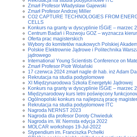
Rekrutacja na studia podyplomowe ITC
Zmarł Profesor Władysław Gajewski
Zmarł Profesor Andrzej Miller
CO2 CAPTURE TECHNOLOGIES FROM ENERG
CELLS
Konkurs na granty w dyscyplinie IŚGiE – marzec 
Centrum Badań i Rozwoju GOZ – wyznacza kierun
Oferta prac magisterskich
Wybory do komitetów naukowych Polskiej Akadem
Polskie Elektrownie Jądrowe i Politechnika Warsz
jądrowego
International Young Scientists Conference on Mat
Zmarł Profesor Piotr Wolański
17 czerwca 2024 zmarł nagle dr hab. inż Adam D
Rekrutacja na studia podyplomowe
XI Międzynarodowa Szkoła Energetyki Jądrowej
Konkurs na granty w dyscyplinie IŚGiE – marzec 
Międzynarodowy kurs letni poświęcony funkcjonowa
Ogólnopolski konkurs na najlepszą pracę magiste
Rekrutacja na studia podyplomowe ITC
Nagroda NERNST 2023
Nagroda dla profesor Doroty Chwieduk
Nagroda im. W. Nernsta edycja 2022
MOLCAR workshops 19-Jul-2022
Stypendium im. Franciszka Pchełki