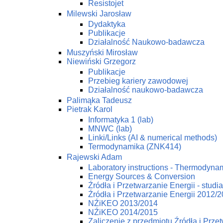
Resistojet
Milewski Jarosław
Dydaktyka
Publikacje
Działalność Naukowo-badawcza
Muszyński Mirosław
Niewiński Grzegorz
Publikacje
Przebieg kariery zawodowej
Działalność naukowo-badawcza
Palimąka Tadeusz
Pietrak Karol
Informatyka 1 (lab)
MNWC (lab)
Linki/Links (AI & numerical methods)
Termodynamika (ZNK414)
Rajewski Adam
Laboratory instructions - Thermodynam
Energy Sources & Conversion
Źródła i Przetwarzanie Energii - studi
Źródła i Przetwarzanie Energii 2012/
NŹiKEO 2013/2014
NŹiKEO 2014/2015
Zaliczenie z przedmiotu Źródła i Prze