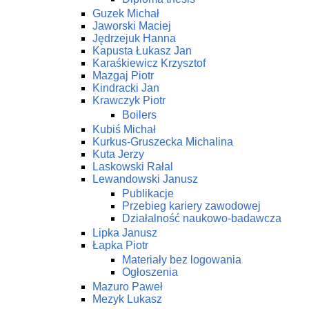
Guzek Michał
Jaworski Maciej
Jędrzejuk Hanna
Kapusta Łukasz Jan
Karaśkiewicz Krzysztof
Mazgaj Piotr
Kindracki Jan
Krawczyk Piotr
Boilers
Kubiś Michał
Kurkus-Gruszecka Michalina
Kuta Jerzy
Laskowski Rałal
Lewandowski Janusz
Publikacje
Przebieg kariery zawodowej
Działalność naukowo-badawcza
Lipka Janusz
Łapka Piotr
Materiały bez logowania
Ogłoszenia
Mazuro Paweł
Mezyk Lukasz