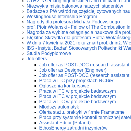
CTH2 is seeking highly skilled and motivated can
Niezwykła misja balonowa naszych studentów
Badacze z PW wśród najczęściej cytowanych na
Westinghouse Internship Program
Nagrody dla profesora Michała Podowskiego
prof. Piotr Wolanski - Fellow of The Combustion Ins
Nagroda za wybitne osiągnięcia naukowe dla prof
Błękitne Skrzydła dla profesora Piotra Wolańskieg
W dniu 7 kwietnia 2021 roku zmarł prof. dr inż. W
IBS - Instytut Badań Stosowanych Politechniki Wa
Studia Podyplomowe
Job offers
Job offer as POST-DOC (research assistant 
Job offer as Designer (Engineer)
Job offer as POST-DOC (research assistant 
Praca w ITC przy projektach NCBiR
Ogloszenia konkursowe
Praca w ITC w projekcie badawczym
Praca w ITC w projekcie badawczym
Praca w ITC w projekcie badawczym
Młodszy automatyk
Oferta stażu, praktyki w firmie Framatome
Praca przy systemie kontroli termicznej sate
Assistant Editor (Poland)
EthosEnergy zatrudni inżynierów