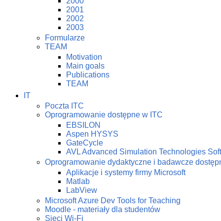
2000
2001
2002
2003
Formularze
TEAM
Motivation
Main goals
Publications
TEAM
IT
Poczta ITC
Oprogramowanie dostępne w ITC
EBSILON
Aspen HYSYS
GateCycle
AVL Advanced Simulation Technologies Sof
Oprogramowanie dydaktyczne i badawcze dostę
Aplikacje i systemy firmy Microsoft
Matlab
LabView
Microsoft Azure Dev Tools for Teaching
Moodle - materiały dla studentów
Sieci Wi-Fi