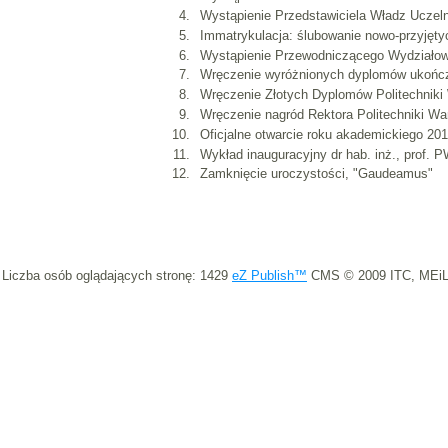
Wystąpienie Przedstawiciela Władz Uczeln
Immatrykulacja: ślubowanie nowo-przyjęty
Wystąpienie Przewodniczącego Wydziało
Wręczenie wyróżnionych dyplomów ukończ
Wręczenie Złotych Dyplomów Politechniki
Wręczenie nagród Rektora Politechniki Wa
Oficjalne otwarcie roku akademickiego 20
Wykład inauguracyjny dr hab. inż., prof. 
Zamknięcie uroczystości, "Gaudeamus"
Liczba osób oglądających stronę: 1429
eZ Publish™
CMS © 2009 ITC, MEiL