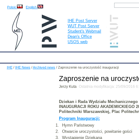
Polski
English
IHE Post Server
WUT Post Server
Student's Webmail
Dean's Office
USOS web
IHE
Calendar
IHE News
About
Employees
Educatio
IHE
/
IHE News
/
Archived news
/
Zaproszenie na uroczystość inauguracji
Zaproszenie na uroczyst
Jerzy Kuta
Ostatnia modyfikacja: 25/09/2016 
Dziekan i Rada Wydziału Mechanicznego E
INAUGURACJI ROKU AKADEMICKIEGO 20
Politechniki Warszawskiej, Plac Politechn
Program Inauguracji:
Hymn Państwowy
Otwarcie uroczystości, powitanie gości
Wystąpienie Dziekana